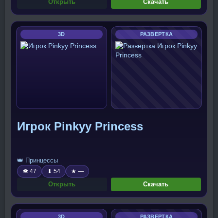
Открыть
Скачать
3D
РАЗВЕРТКА
Игрок Pinkyy Princess
👑 Принцессы
👁 47
⬇ 54
★ —
Открыть
Скачать
3D
РАЗВЕРТКА