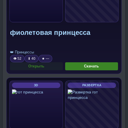
фиолетовая принцесса
👑 Принцессы
👁 52
⬇ 40
★ —
Открыть
Скачать
3D
РАЗВЕРТКА