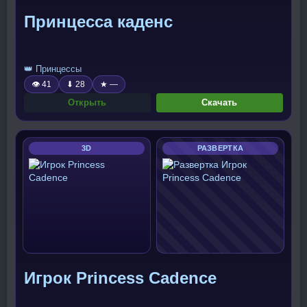
Принцесса каденс
👑 Принцессы
👁 41
⬇ 28
★ —
Открыть
Скачать
3D
РАЗВЕРТКА
Игрок Princess Cadence