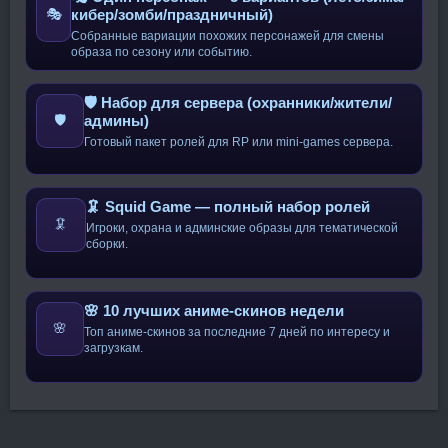
кибер/зомби/праздничный)
🎭
Собранные вариации похожих персонажей для смены
образа по сезону или событию.
🛡️ Набор для сервера (охранники/жители/
админы)
🛡️
Готовый пакет ролей для RP или mini-games сервера.
🦑 Squid Game — полный набор ролей
🦑
Игроки, охрана и админские образы для тематической
сборки.
🌸 10 лучших аниме-скинов недели
🌸
Топ аниме-скинов за последние 7 дней по интересу и
загрузкам.