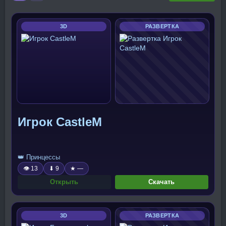
3D
РАЗВЕРТКА
Игрок CastleM
👑 Принцессы
👁 13
⬇ 9
★ —
Открыть
Скачать
3D
РАЗВЕРТКА