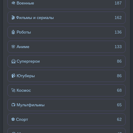
🪖 Военные
187
🎬 Фильмы и сериалы
162
🤖 Роботы
136
🌸 Аниме
133
🦸 Супергерои
86
📹 Ютуберы
86
🚀 Космос
68
📺 Мультфильмы
65
⚽ Спорт
62