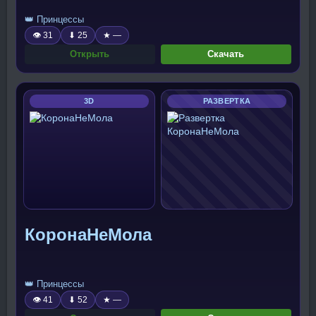
👑 Принцессы
👁 31
⬇ 25
★ —
Открыть
Скачать
3D
РАЗВЕРТКА
КоронаНеМола
👑 Принцессы
👁 41
⬇ 52
★ —