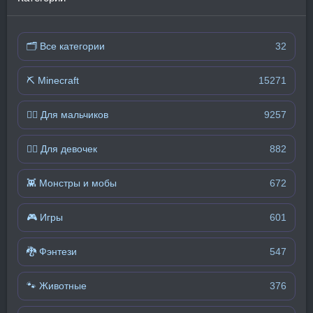
🗂 Все категории
32
⛏️ Minecraft
15271
🧍‍♂️ Для мальчиков
9257
🧍‍♀️ Для девочек
882
👾 Монстры и мобы
672
🎮 Игры
601
🐉 Фэнтези
547
🐾 Животные
376