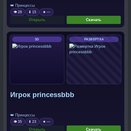
👑 Принцессы
👁 28
⬇ 15
★ —
Открыть
Скачать
3D
РАЗВЕРТКА
Игрок princessbbb
👑 Принцессы
👁 35
⬇ 23
★ —
Открыть
Скачать