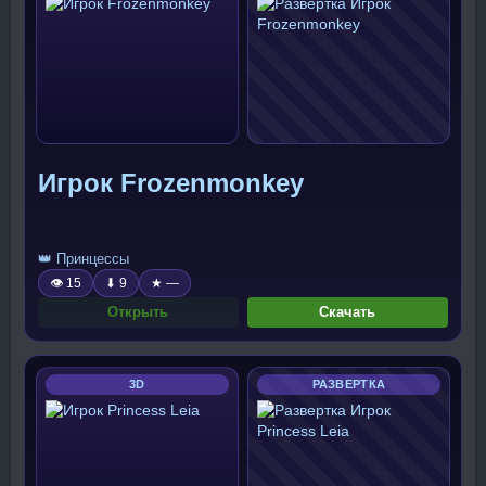
Игрок Frozenmonkey
👑 Принцессы
👁 15
⬇ 9
★ —
Открыть
Скачать
3D
РАЗВЕРТКА