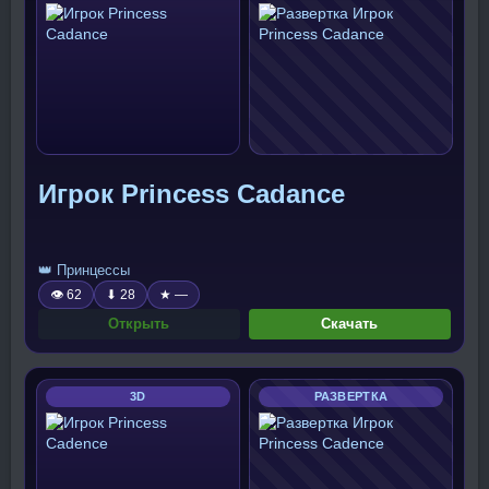
Игрок Princess Cadance
👑 Принцессы
👁 62
⬇ 28
★ —
Открыть
Скачать
3D
РАЗВЕРТКА