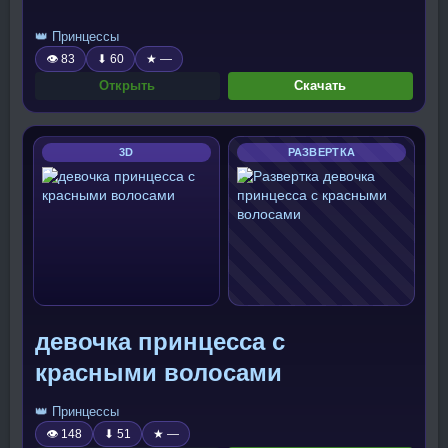
👑 Принцессы
👁 83
⬇ 60
★ —
Открыть
Скачать
3D
РАЗВЕРТКА
девочка принцесса с
красными волосами
👑 Принцессы
👁 148
⬇ 51
★ —