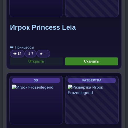
Игрок Princess Leia
👑 Принцессы
👁 15
⬇ 7
★ —
Открыть
Скачать
3D
РАЗВЕРТКА