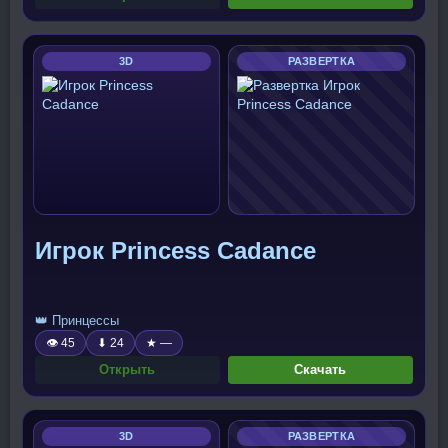
3D
РАЗВЕРТКА
Игрок Princess Cadance
👑 Принцессы
👁 45
⬇ 24
★ —
Открыть
Скачать
3D
РАЗВЕРТКА