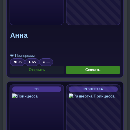
Анна
👑 Принцессы
👁 96
⬇ 65
★ —
Открыть
Скачать
3D
РАЗВЕРТКА