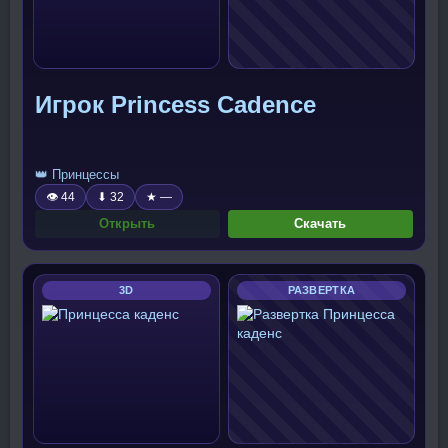
Игрок Princess Cadence
👑 Принцессы
👁 44
⬇ 32
★ —
Открыть
Скачать
3D
РАЗВЕРТКА