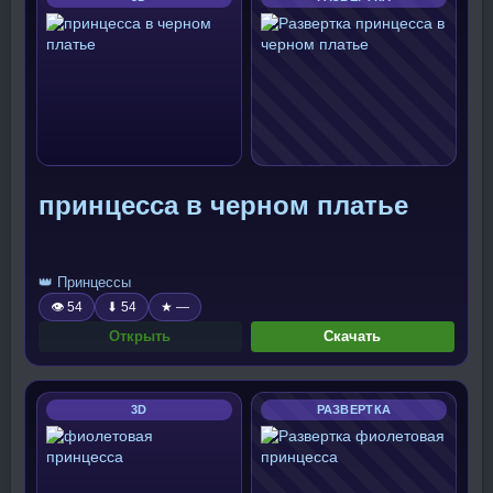
принцесса в черном платье
👑 Принцессы
👁 54
⬇ 54
★ —
Открыть
Скачать
3D
РАЗВЕРТКА