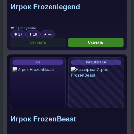
Игрок Frozenlegend
👑 Принцессы
👁 27
⬇ 18
★ —
Открыть
Скачать
3D
РАЗВЕРТКА
Игрок FrozenBeast