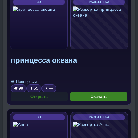
3D
РАЗВЕРТКА
принцесса океана
👑 Принцессы
👁 98
⬇ 65
★ —
Открыть
Скачать
3D
РАЗВЕРТКА