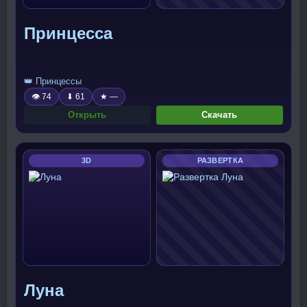
Принцесса
👑 Принцессы
👁 74
⬇ 61
★ —
Открыть
Скачать
3D
РАЗВЕРТКА
Луна