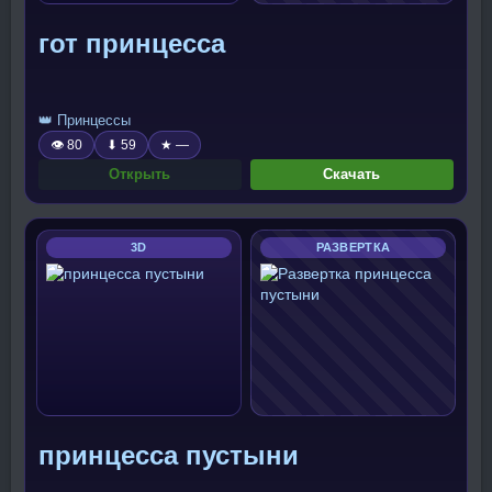
гот принцесса
👑 Принцессы
👁 80
⬇ 59
★ —
Открыть
Скачать
3D
РАЗВЕРТКА
принцесса пустыни