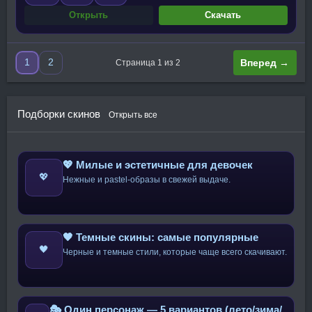
Открыть
Скачать
1
2
Вперед →
Страница 1 из 2
Подборки скинов
Открыть все
💖 Милые и эстетичные для девочек
💖
Нежные и pastel-образы в свежей выдаче.
🖤 Темные скины: самые популярные
🖤
Черные и темные стили, которые чаще всего скачивают.
🎭 Один персонаж — 5 вариантов (лето/зима/