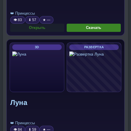
👑 Принцессы
👁 83
⬇ 57
★ —
Открыть
Скачать
3D
РАЗВЕРТКА
Луна
👑 Принцессы
👁 84
⬇ 59
★ —