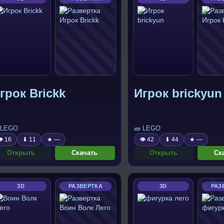
грок Brickk
Игрок brickyun
 LEGO
🧱 LEGO
 16
⬇ 11
★ —
👁 42
⬇ 44
★ —
Открыть
Скачать
Открыть
Ск
3D
РАЗВЕРТКА
3D
РАЗ