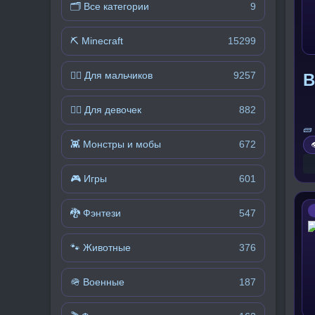
🗂 Все категории
9
⛏️ Minecraft
15299
🧍‍♂️ Для мальчиков
9257
В
🧍‍♀️ Для девочек
882
🧱
👾 Монстры и мобы
672

🎮 Игры
601
🐉 Фэнтези
547
🐾 Животные
376
🪖 Военные
187