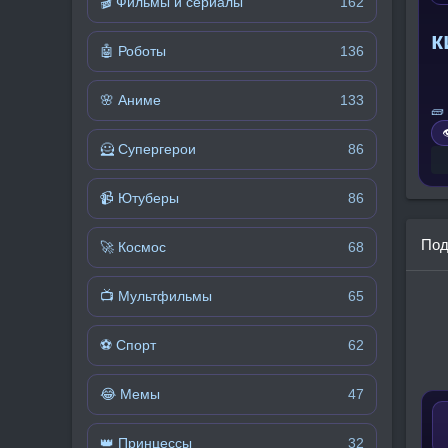
🎬 Фильмы и сериалы
162
к
🤖 Роботы
136
🌸 Аниме
133
🧱

🦸 Супергерои
86
📹 Ютуберы
86
Под
🚀 Космос
68
📺 Мультфильмы
65
⚽ Спорт
62
😂 Мемы
47
👑 Принцессы
32