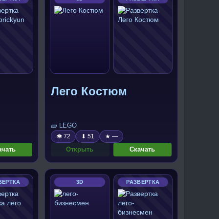
Лего Костюм
🧱 LEGO
👁 72
⬇ 51
★ —
ачать
Открыть
Скачать
ВЕРТКА
3D
РАЗВЕРТКА