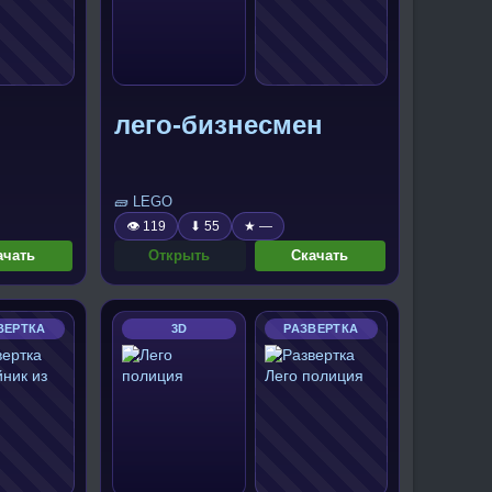
лего-бизнесмен
🧱 LEGO
👁 119
⬇ 55
★ —
ачать
Открыть
Скачать
ВЕРТКА
3D
РАЗВЕРТКА