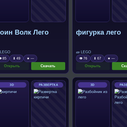
оин Волк Лего
фигурка лего
 LEGO
🧱 LEGO
 85
⬇ 49
★ —
👁 76
⬇ 67
★ —
Открыть
Скачать
Открыть
Ск
3D
РАЗВЕРТКА
3D
РАЗ