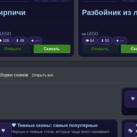
ирпичи
Разбойник из 
 LEGO
🧱 LEGO
 106
⬇ 49
★ —
👁 64
⬇ 50
★ —
Открыть
Скачать
Открыть
Ск
борки скинов
Открыть все
💖
🖤 Темные скины: самые популярные
🖤
🎭
Черные и темные стили, которые чаще всего скачивают.