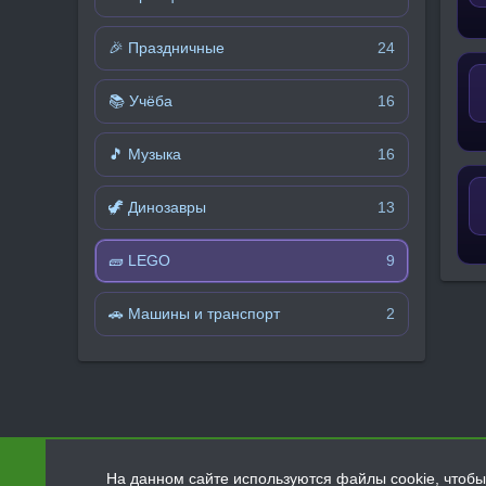
🎉 Праздничные
24
📚 Учёба
16
🎵 Музыка
16
🦖 Динозавры
13
🧱 LEGO
9
🚗 Машины и транспорт
2
На данном сайте используются файлы cookie, чтобы 