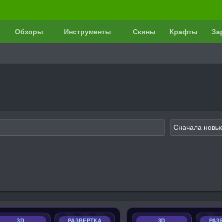
Обзоры
Инструменты
Скины
Крафты
За
3D
РАЗВЕРТКА
3D
РАЗ