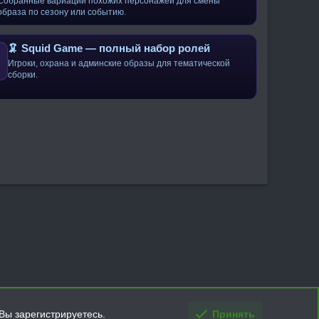
Собранные вариации похожих персонажей для смены
образа по сезону или событию.
🦑 Squid Game — полный набор ролей
Игроки, охрана и админские образы для тематической
сборки.
Вы зарегистрируетесь.
Принять