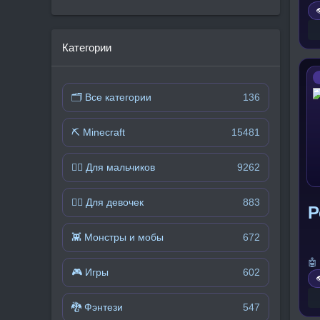

Категории
🗂 Все категории
136
⛏️ Minecraft
15481
🧍‍♂️ Для мальчиков
9262
🧍‍♀️ Для девочек
883
Р
👾 Монстры и мобы
672
🤖
🎮 Игры
602

🐉 Фэнтези
547