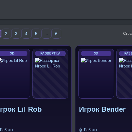
2
3
4
5
…
6
Стра
3D
РАЗВЕРТКА
3D
РАЗ
грок Lil Rob
Игрок Bender
 Роботы
🤖 Роботы