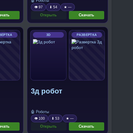
🤖 Роботы
👁 97
⬇ 54
★ —
ачать
Открыть
Скачать
ВЕРТКА
3D
РАЗВЕРТКА
3д робот
🤖 Роботы
👁 100
⬇ 53
★ —
ачать
Открыть
Скачать