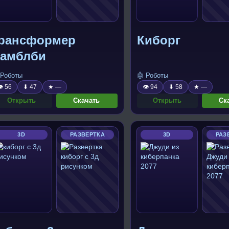
рансформер
Киборг
амблби
 Роботы
🤖 Роботы
 56
⬇ 47
★ —
👁 94
⬇ 58
★ —
Открыть
Скачать
Открыть
Ск
3D
РАЗВЕРТКА
3D
РАЗ