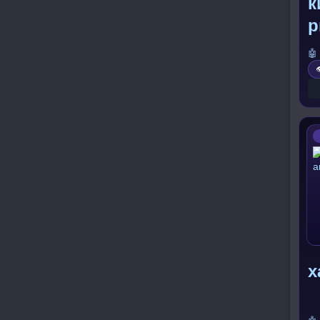
к
р
🤖

х