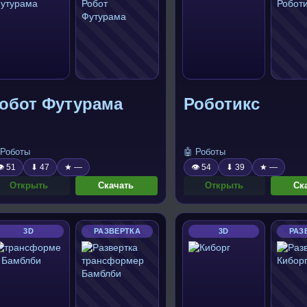
обот Футурама
Роботикс
 Роботы
🤖 Роботы
 51
⬇ 47
★ —
👁 54
⬇ 39
★ —
Открыть
Скачать
Открыть
Ск
3D
РАЗВЕРТКА
3D
РАЗ