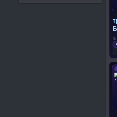
т
Б
🤖
