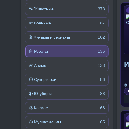
🐾 Животные
378
🪖 Военные
187
🎬 Фильмы и сериалы
162
🤖 Роботы
136
И
🌸 Аниме
133
🦸 Супергерои
86
🤖

📹 Ютуберы
86
🚀 Космос
68
📺 Мультфильмы
65