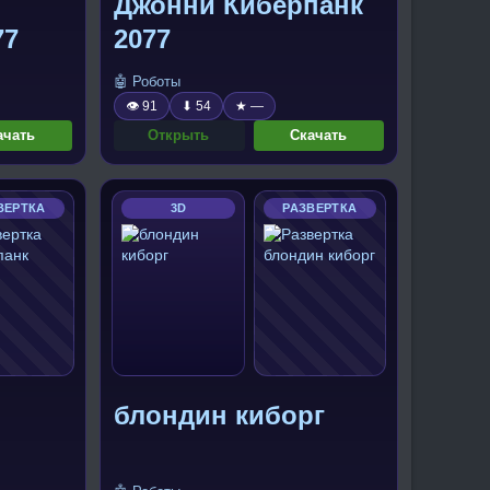
Джонни Киберпанк
77
2077
🤖 Роботы
👁 91
⬇ 54
★ —
ачать
Открыть
Скачать
ВЕРТКА
3D
РАЗВЕРТКА
блондин киборг