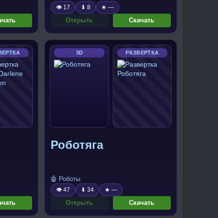
👁 17
⬇ 8
★ —
ачать
Открыть
Скачать
ВЕРТКА
3D
РАЗВЕРТКА
Роботяга
🤖 Роботы
👁 47
⬇ 34
★ —
ачать
Открыть
Скачать