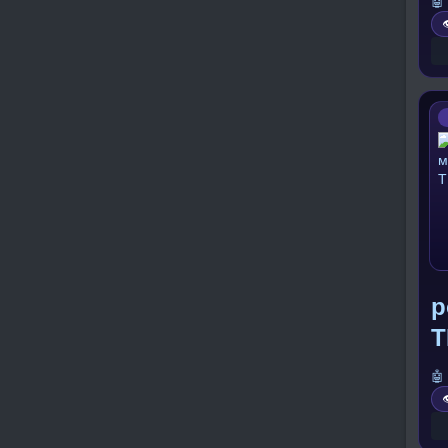
🤖

р
T
🤖
