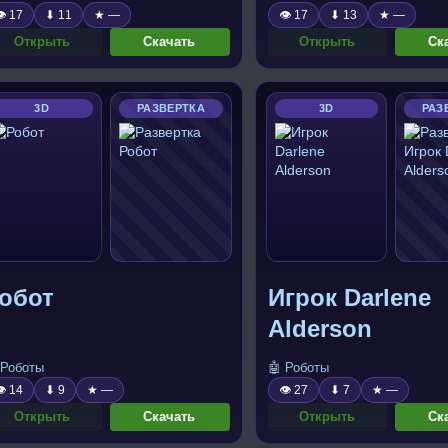
 17
⬇ 11
★ —
👁 17
⬇ 13
★ —
Открыть
Скачать
Открыть
Ск
3D
РАЗВЕРТКА
3D
РАЗ
обот
Игрок Darlene
Alderson
 Роботы
🤖 Роботы
 14
⬇ 9
★ —
👁 27
⬇ 7
★ —
Открыть
Скачать
Открыть
Ск