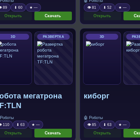
 Роботы
🤖 Роботы
 89
⬇ 60
★ —
👁 81
⬇ 52
★ —
Открыть
Скачать
Открыть
Ск
3D
РАЗВЕРТКА
3D
РАЗ
обота мегатрона
киборг
F:TLN
 Роботы
🤖 Роботы
 110
⬇ 63
★ —
👁 85
⬇ 63
★ —
Открыть
Скачать
Открыть
Ск