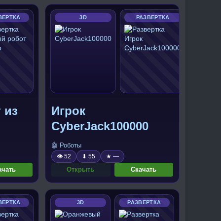
ВЕРТКА
3D
РАЗВЕРТКА
 из
Игрок
CyberJack100000
🤖 Роботы
👁 52
⬇ 55
★ —
ачать
Открыть
Скачать
ВЕРТКА
3D
РАЗВЕРТКА