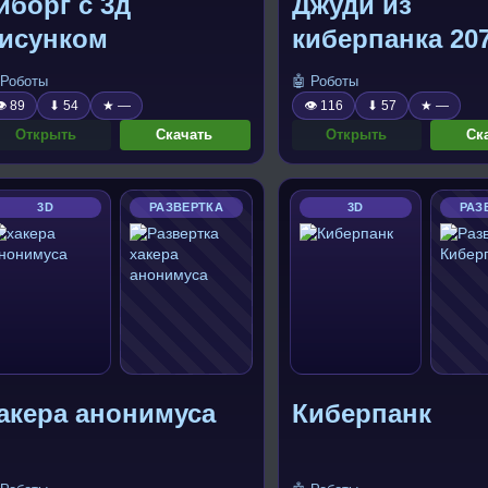
иборг с 3д
Джуди из
исунком
киберпанка 20
 Роботы
🤖 Роботы
 89
⬇ 54
★ —
👁 116
⬇ 57
★ —
Открыть
Скачать
Открыть
Ск
3D
РАЗВЕРТКА
3D
РАЗ
акера анонимуса
Киберпанк