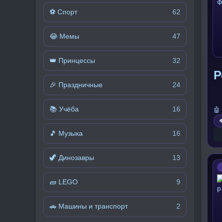
⚽ Спорт
62
😂 Мемы
47
👑 Принцессы
32
Р
🎉 Праздничные
24
📚 Учёба
16
🤖

🎵 Музыка
16
🦖 Динозавры
13
🧱 LEGO
9
🚗 Машины и транспорт
2