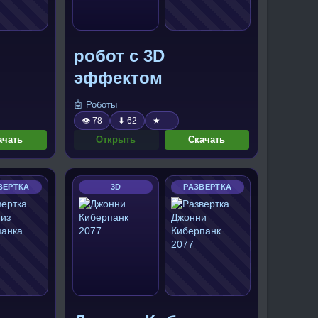
робот с 3D
эффектом
🤖 Роботы
👁 78
⬇ 62
★ —
ачать
Открыть
Скачать
ВЕРТКА
3D
РАЗВЕРТКА