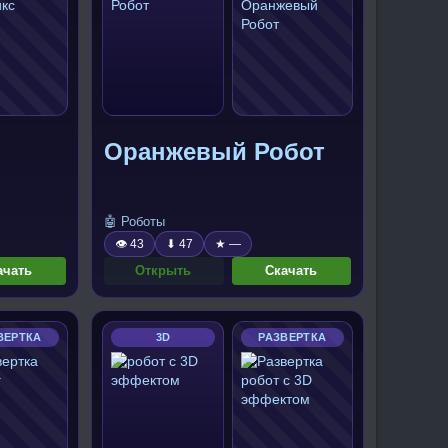
Оранжевый Робот
🤖 Роботы
👁 43
⬇ 47
★ —
ачать
Открыть
Скачать
ВЕРТКА
3D
РАЗВЕРТКА