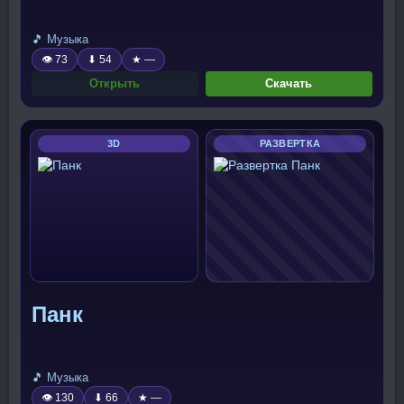
🎵 Музыка
👁 73
⬇ 54
★ —
Открыть
Скачать
3D
РАЗВЕРТКА
Панк
🎵 Музыка
👁 130
⬇ 66
★ —