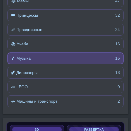
😂 Мемы
47
👑 Принцессы
32
🎉 Праздничные
24
📚 Учёба
16
🎵 Музыка
16
🦖 Динозавры
13
🧱 LEGO
9
🚗 Машины и транспорт
2
3D
РАЗВЕРТКА