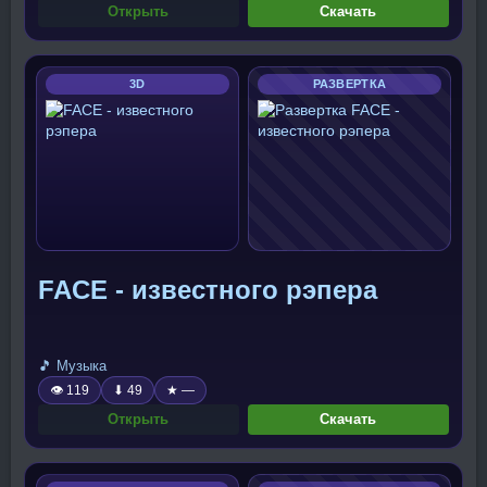
Открыть
Скачать
3D
РАЗВЕРТКА
FACE - известного рэпера
🎵 Музыка
👁 119
⬇ 49
★ —
Открыть
Скачать