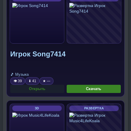
Игрок Song7414
🎵 Музыка
👁 39
⬇ 41
★ —
Открыть
Скачать
3D
РАЗВЕРТКА