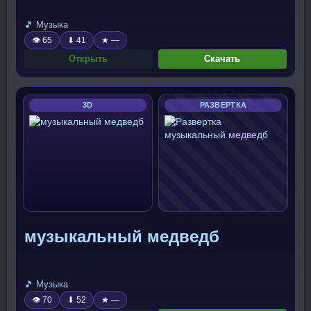
🎵 Музыка
👁 65
⬇ 41
★ —
Открыть
Скачать
3D
РАЗВЕРТКА
музыкальный медведб
🎵 Музыка
👁 70
⬇ 52
★ —