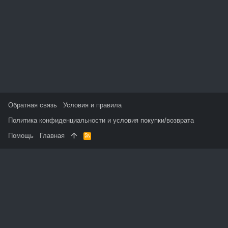
Обратная связь
Условия и правила
Политика конфиденциальности и условия покупки/возврата
Помощь
Главная
R
S
S
На данном сайте используются файлы cookie, чтобы
персонализировать контент и сохранить Ваш вход в систему,
если Вы зарегистрируетесь.
Продолжая использовать этот сайт, Вы соглашаетесь на
использование наших файлов cookie и принимаете
пользовательское соглашение и политику конфиденциальности.
Принять
Узнать больше...