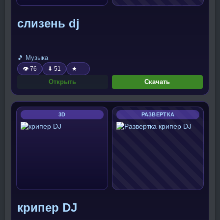
слизень dj
🎵 Музыка
👁 76
⬇ 51
★ —
Открыть
Скачать
3D
РАЗВЕРТКА
крипер DJ