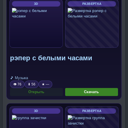
3D
РАЗВЕРТКА
рэпер с белыми часами
🎵 Музыка
👁 76
⬇ 56
★ —
Открыть
Скачать
3D
РАЗВЕРТКА