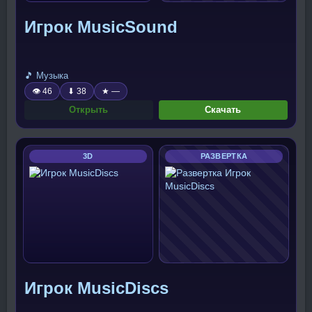
Игрок MusicSound
🎵 Музыка
👁 46
⬇ 38
★ —
Открыть
Скачать
3D
РАЗВЕРТКА
Игрок MusicDiscs