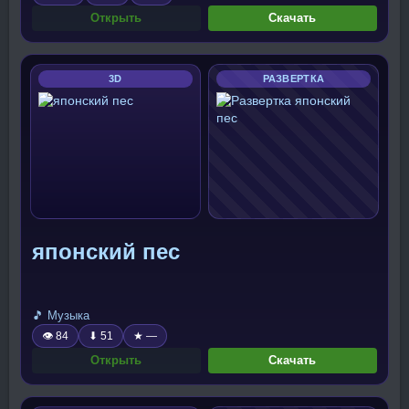
Открыть
Скачать
3D
РАЗВЕРТКА
японский пес
🎵 Музыка
👁 84
⬇ 51
★ —
Открыть
Скачать