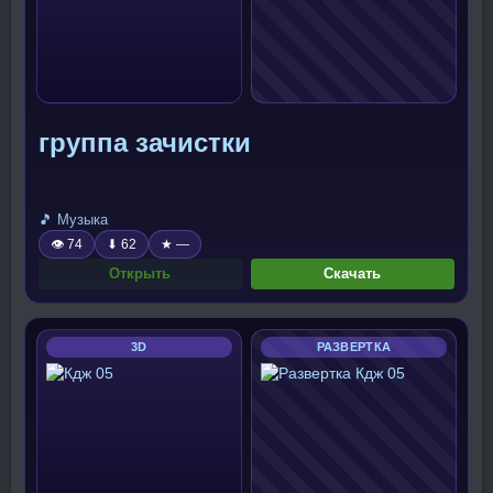
группа зачистки
🎵 Музыка
👁 74
⬇ 62
★ —
Открыть
Скачать
3D
РАЗВЕРТКА