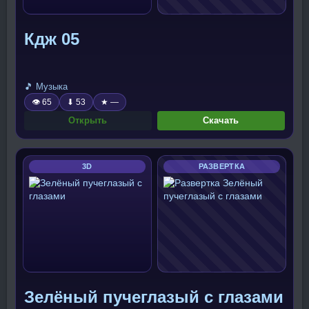
Кдж 05
🎵 Музыка
👁 65
⬇ 53
★ —
Открыть
Скачать
3D
РАЗВЕРТКА
Зелёный пучеглазый с глазами