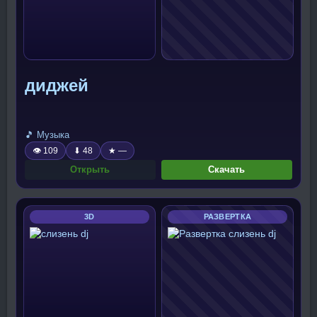
диджей
🎵 Музыка
👁 109
⬇ 48
★ —
Открыть
Скачать
3D
РАЗВЕРТКА