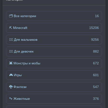
🗂 Все категории
16
⛏️ Minecraft
15206
🧍‍♂️ Для мальчиков
9256
🧍‍♀️ Для девочек
882
👾 Монстры и мобы
672
🎮 Игры
601
🐉 Фэнтези
547
🐾 Животные
376