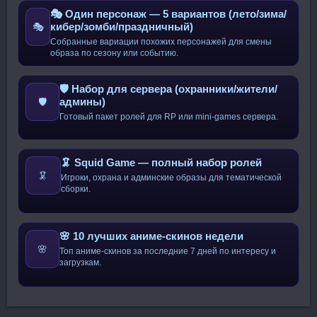
🎭 Один персонаж — 5 вариантов (лето/зима/
кибер/зомби/праздничный)
🎭
Собранные вариации похожих персонажей для смены
образа по сезону или событию.
🛡️ Набор для сервера (охранники/жители/
админы)
🛡️
Готовый пакет ролей для RP или mini-games сервера.
🦑 Squid Game — полный набор ролей
🦑
Игроки, охрана и админские образы для тематической
сборки.
🌸 10 лучших аниме-скинов недели
🌸
Топ аниме-скинов за последние 7 дней по интересу и
загрузкам.