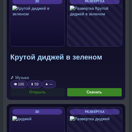
3D
РАЗВЕРТКА
Крутой диджей в зеленом
🎵 Музыка
👁 100
⬇ 59
★ —
Открыть
Скачать
3D
РАЗВЕРТКА