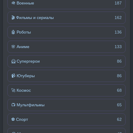
🪖 Военные
187
🎬 Фильмы и сериалы
162
🤖 Роботы
136
🌸 Аниме
133
🦸 Супергерои
86
📹 Ютуберы
86
🚀 Космос
68
📺 Мультфильмы
65
⚽ Спорт
62