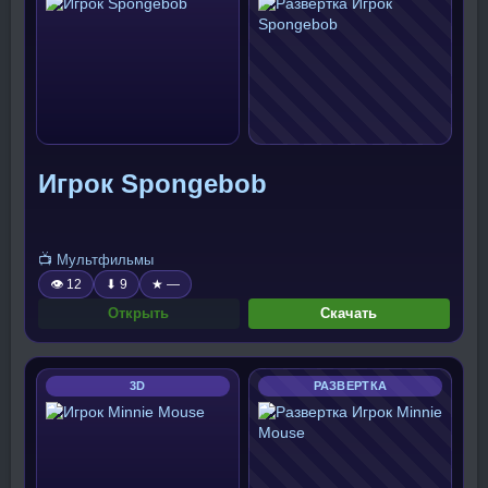
Игрок Spongebob
📺 Мультфильмы
👁 12
⬇ 9
★ —
Открыть
Скачать
3D
РАЗВЕРТКА