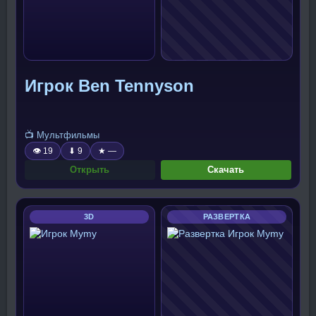
Игрок Ben Tennyson
📺 Мультфильмы
👁 19
⬇ 9
★ —
Открыть
Скачать
3D
РАЗВЕРТКА