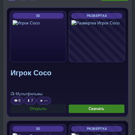
3D
РАЗВЕРТКА
Игрок Coco
📺 Мультфильмы
👁 9
⬇ 7
★ —
Открыть
Скачать
3D
РАЗВЕРТКА