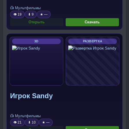
📺 Мультфильмы
👁 19
⬇ 9
★ —
Открыть
Скачать
3D
РАЗВЕРТКА
Игрок Sandy
📺 Мультфильмы
👁 21
⬇ 10
★ —