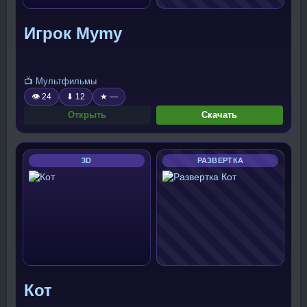
Игрок Mymy
📺 Мультфильмы
👁 24
⬇ 12
★ —
Открыть
Скачать
3D
РАЗВЕРТКА
Кот