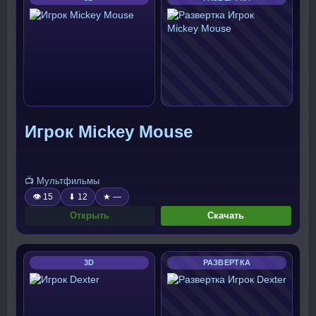
Игрок Mickey Mouse
📺 Мультфильмы
👁 15
⬇ 12
★ —
Открыть
Скачать
3D
РАЗВЕРТКА