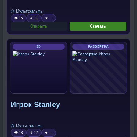
📺 Мультфильмы
👁 15
⬇ 11
★ —
Открыть
Скачать
3D
РАЗВЕРТКА
Игрок Stanley
📺 Мультфильмы
👁 18
⬇ 12
★ —