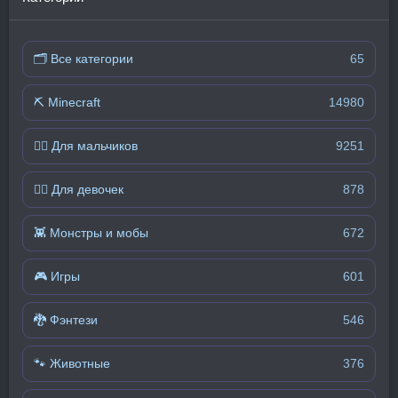
🗂 Все категории
65
⛏️ Minecraft
14980
🧍‍♂️ Для мальчиков
9251
🧍‍♀️ Для девочек
878
👾 Монстры и мобы
672
🎮 Игры
601
🐉 Фэнтези
546
🐾 Животные
376