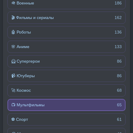
🪖 Военные
186
🎬 Фильмы и сериалы
162
🤖 Роботы
136
🌸 Аниме
133
🦸 Супергерои
86
📹 Ютуберы
86
🚀 Космос
68
📺 Мультфильмы
65
⚽ Спорт
61