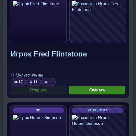
Игрок Fred Flintstone
📺 Мультфильмы
👁 17
⬇ 11
★ —
Открыть
Скачать
3D
РАЗВЕРТКА