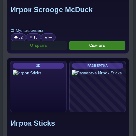
Игрок Scrooge McDuck
📺 Мультфильмы
👁 32
⬇ 13
★ —
Открыть
Скачать
3D
РАЗВЕРТКА
Игрок Sticks