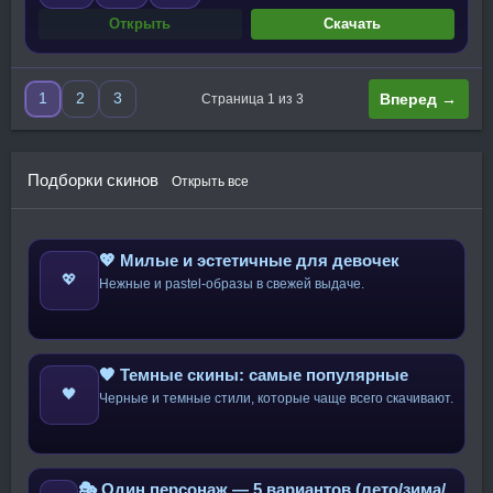
Открыть
Скачать
1
2
3
Вперед →
Страница 1 из 3
Подборки скинов
Открыть все
💖 Милые и эстетичные для девочек
💖
Нежные и pastel-образы в свежей выдаче.
🖤 Темные скины: самые популярные
🖤
Черные и темные стили, которые чаще всего скачивают.
🎭 Один персонаж — 5 вариантов (лето/зима/