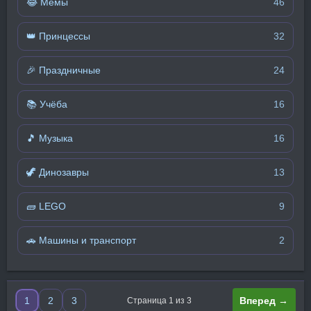
😂 Мемы
46
👑 Принцессы
32
🎉 Праздничные
24
📚 Учёба
16
🎵 Музыка
16
🦖 Динозавры
13
🧱 LEGO
9
🚗 Машины и транспорт
2
1
2
3
Вперед →
Страница 1 из 3