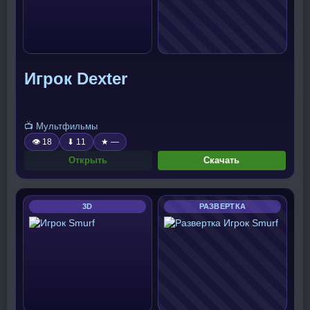
Игрок Dexter
📺 Мультфильмы
👁 18
⬇ 11
★ —
Открыть
Скачать
3D
РАЗВЕРТКА