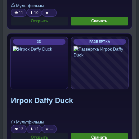
📺 Мультфильмы
👁 11
⬇ 10
★ —
Открыть
Скачать
3D
РАЗВЕРТКА
Игрок Daffy Duck
📺 Мультфильмы
👁 13
⬇ 12
★ —
Открыть
Скачать