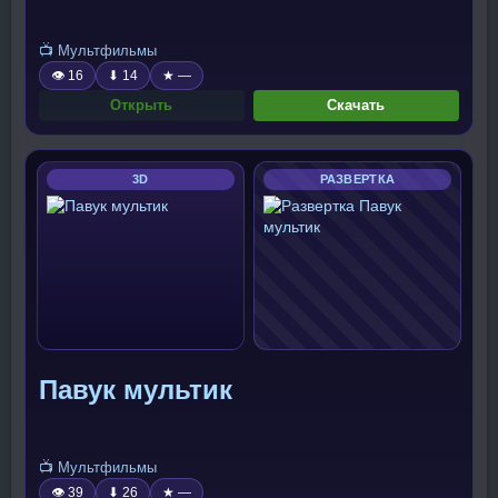
📺 Мультфильмы
👁 16
⬇ 14
★ —
Открыть
Скачать
3D
РАЗВЕРТКА
Павук мультик
📺 Мультфильмы
👁 39
⬇ 26
★ —