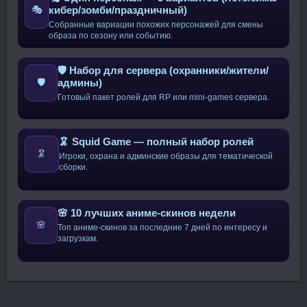
кибер/зомби/праздничный)
🎭
Собранные вариации похожих персонажей для смены
образа по сезону или событию.
🛡️ Набор для сервера (охранники/жители/
админы)
🛡️
Готовый пакет ролей для RP или mini-games сервера.
🦑 Squid Game — полный набор ролей
🦑
Игроки, охрана и админские образы для тематической
сборки.
🌸 10 лучших аниме-скинов недели
🌸
Топ аниме-скинов за последние 7 дней по интересу и
загрузкам.