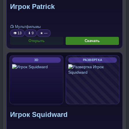
Игрок Patrick
📺 Мультфильмы
👁 13
⬇ 9
★ —
Открыть
Скачать
3D
РАЗВЕРТКА
Игрок Squidward