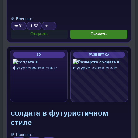
🪖 Военные
👁 81
⬇ 52
★ —
Открыть
Скачать
3D
РАЗВЕРТКА
солдата в футуристичном
стиле
🪖 Военные