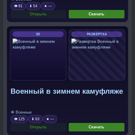
👁 91
⬇ 54
★ —
Открыть
Скачать
3D
РАЗВЕРТКА
Военный в зимнем камуфляже
🪖 Военные
👁 125
⬇ 63
★ —
Открыть
Скачать