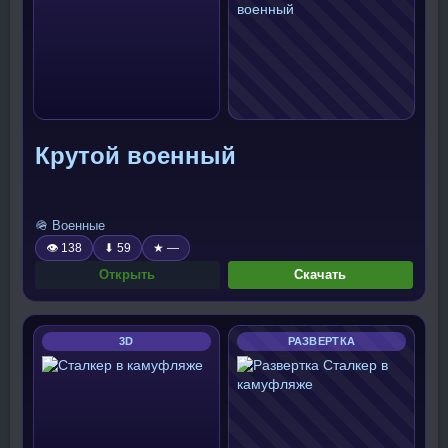
Крутой военный
🪖 Военные
👁 138
⬇ 59
★ —
Открыть
Скачать
3D
РАЗВЕРТКА