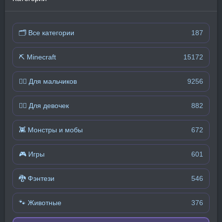
🗂 Все категории
187
⛏️ Minecraft
15172
🧍‍♂️ Для мальчиков
9256
🧍‍♀️ Для девочек
882
👾 Монстры и мобы
672
🎮 Игры
601
🐉 Фэнтези
546
🐾 Животные
376