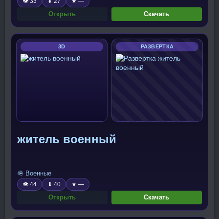
👁 33
⬇ 27
★ —
Открыть
Скачать
3D
РАЗВЕРТКА
житель военный
🪖 Военные
👁 44
⬇ 40
★ —
Открыть
Скачать