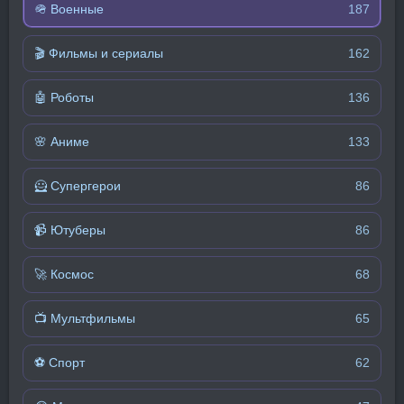
🪖 Военные
187
🎬 Фильмы и сериалы
162
🤖 Роботы
136
🌸 Аниме
133
🦸 Супергерои
86
📹 Ютуберы
86
🚀 Космос
68
📺 Мультфильмы
65
⚽ Спорт
62