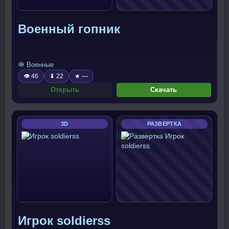
Военный гопник
🪖 Военные
👁 46
⬇ 22
★ —
Открыть
Скачать
3D
РАЗВЕРТКА
Игрок soldierss