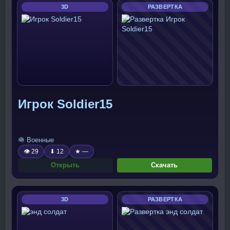
3D
РАЗВЕРТКА
Игрок Soldier15
🪖 Военные
👁 29
⬇ 12
★ —
Открыть
Скачать
3D
РАЗВЕРТКА