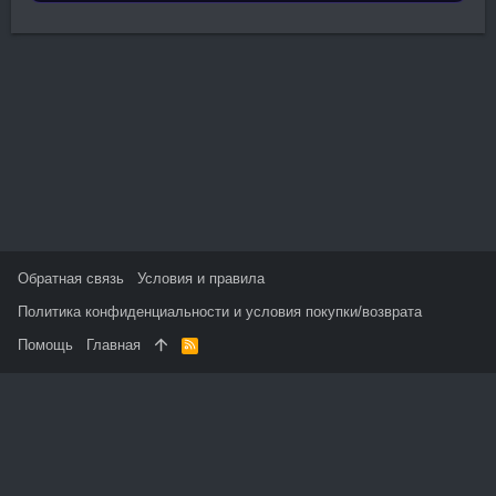
Обратная связь
Условия и правила
Политика конфиденциальности и условия покупки/возврата
Помощь
Главная
R
S
S
На данном сайте используются файлы cookie, чтобы
персонализировать контент и сохранить Ваш вход в систему,
если Вы зарегистрируетесь.
Продолжая использовать этот сайт, Вы соглашаетесь на
использование наших файлов cookie и принимаете
пользовательское соглашение и политику конфиденциальности.