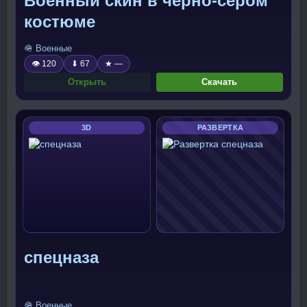
Военный скин в черно-сером
костюме
🪖 Военные
👁 120
⬇ 67
★ —
Открыть
Скачать
3D
РАЗВЕРТКА
спецназа
🪖 Военные