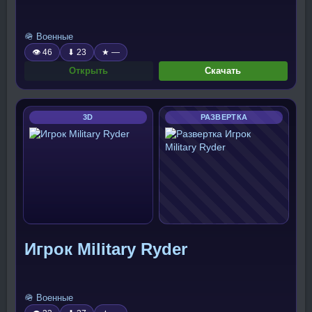
🪖 Военные
👁 46
⬇ 23
★ —
Открыть
Скачать
3D
РАЗВЕРТКА
Игрок Military Ryder
🪖 Военные