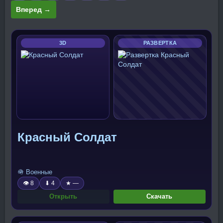
Вперед →
3D
РАЗВЕРТКА
Красный Солдат
🪖 Военные
👁 8
⬇ 4
★ —
Открыть
Скачать