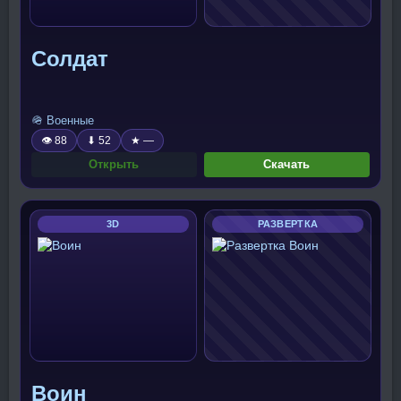
Солдат
🪖 Военные
👁 88
⬇ 52
★ —
Открыть
Скачать
3D
РАЗВЕРТКА
Воин