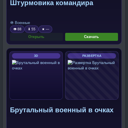
Штурмовика командира
🪖 Военные
👁 88
⬇ 55
★ —
Открыть
Скачать
3D
РАЗВЕРТКА
Брутальный военный в очках