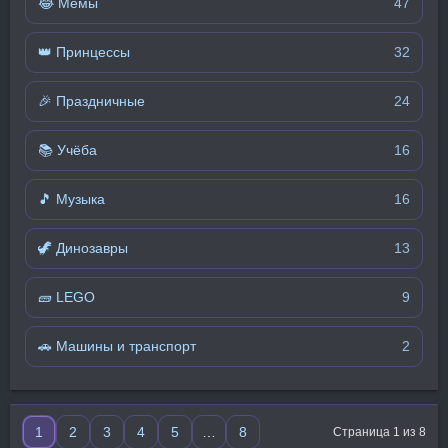
😂 Мемы
47
👑 Принцессы
32
🎉 Праздничные
24
📚 Учёба
16
🎵 Музыка
16
🦖 Динозавры
13
🧱 LEGO
9
🚗 Машины и транспорт
2
1
2
3
4
5
…
8
Страница 1 из 8