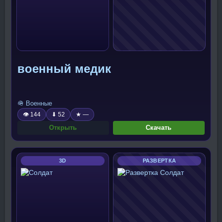
военный медик
🪖 Военные
👁 144
⬇ 52
★ —
Открыть
Скачать
3D
РАЗВЕРТКА