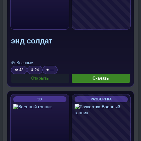
энд солдат
🪖 Военные
👁 48
⬇ 24
★ —
Открыть
Скачать
3D
РАЗВЕРТКА