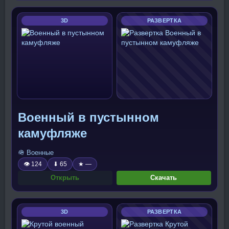
3D
РАЗВЕРТКА
Военный в пустынном
камуфляже
🪖 Военные
👁 124
⬇ 65
★ —
Открыть
Скачать
3D
РАЗВЕРТКА