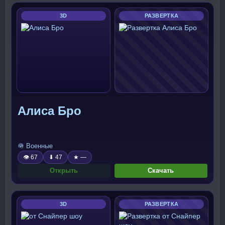
3D
РАЗВЕРТКА
Алиса Бро
🪖 Военные
👁 67
⬇ 47
★ —
Открыть
Скачать
3D
РАЗВЕРТКА