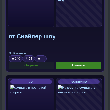
от Снайпер шоу
🪖 Военные
👁 140
⬇ 54
★ —
Открыть
Скачать
3D
РАЗВЕРТКА