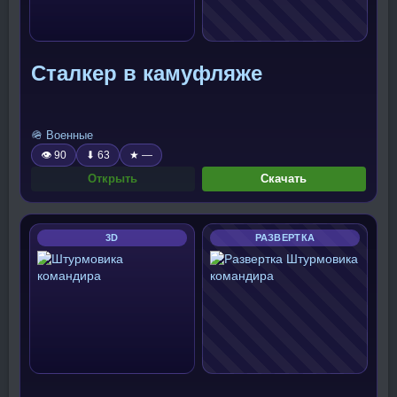
Сталкер в камуфляже
🪖 Военные
👁 90
⬇ 63
★ —
Открыть
Скачать
3D
РАЗВЕРТКА