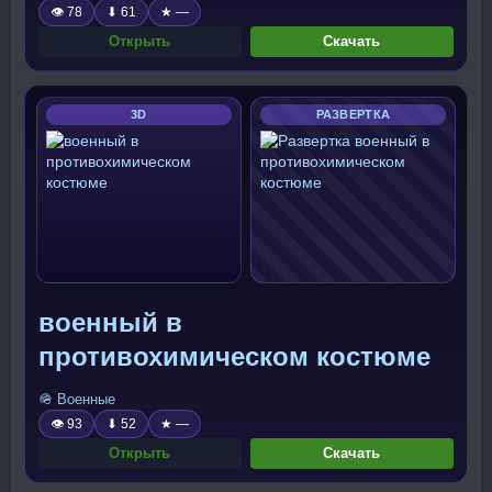
👁 78
⬇ 61
★ —
Открыть
Скачать
3D
РАЗВЕРТКА
военный в
противохимическом костюме
🪖 Военные
👁 93
⬇ 52
★ —
Открыть
Скачать