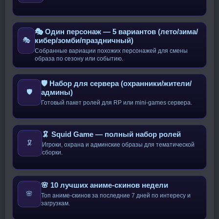
🎭 Один персонаж — 5 вариантов (лето/зима/
кибер/зомби/праздничный)
🎭
Собранные вариации похожих персонажей для смены
образа по сезону или событию.
🛡️ Набор для сервера (охранники/жители/
админы)
🛡️
Готовый пакет ролей для RP или mini-games сервера.
🦑 Squid Game — полный набор ролей
🦑
Игроки, охрана и админские образы для тематической
сборки.
🌸 10 лучших аниме-скинов недели
🌸
Топ аниме-скинов за последние 7 дней по интересу и
загрузкам.