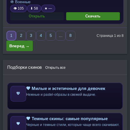
🪖 Военные
👁 105
⬇ 58
★ —
Открыть
Скачать
1
2
3
4
5
…
8
Страница 1 из 8
Вперед →
Подборки скинов
Открыть все
💖 Милые и эстетичные для девочек
💖
Нежные и pastel-образы в свежей выдаче.
🖤 Темные скины: самые популярные
🖤
Черные и темные стили, которые чаще всего скачивают.