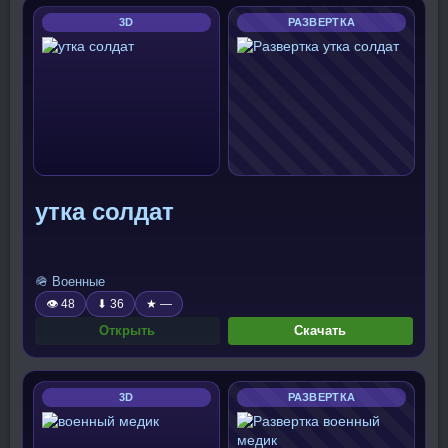
3D
РАЗВЕРТКА
утка солдат
🪖 Военные
👁 48
⬇ 36
★ —
Открыть
Скачать
3D
РАЗВЕРТКА