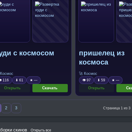
уди с космосом
пришелец из
космоса
 Космос
🚀 Космос
 116
⬇ 61
★ —
👁 97
⬇ 59
★ —
Открыть
Скачать
Открыть
Ск
2
3
Страница 1 из 3
борки скинов
Открыть все