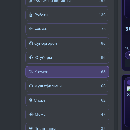
🎬 Фильмы и сериалы
162
🤖 Роботы
136
з
🌸 Аниме
133
🦸 Супергерои
86
🚀

📹 Ютуберы
86
🚀 Космос
68
📺 Мультфильмы
65
⚽ Спорт
62
😂 Мемы
47
👑 Принцессы
32