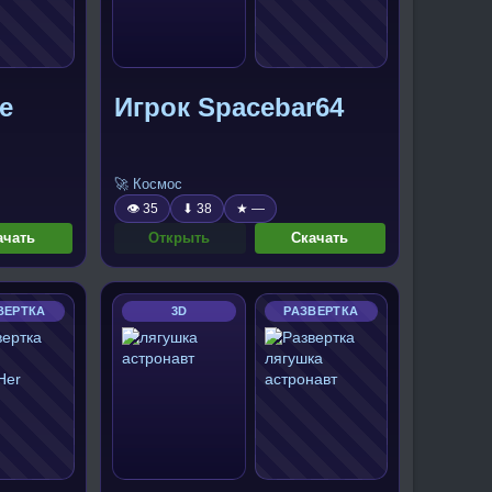
e
Игрок Spacebar64
🚀 Космос
👁 35
⬇ 38
★ —
ачать
Открыть
Скачать
ВЕРТКА
3D
РАЗВЕРТКА