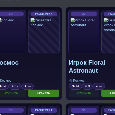
3D
РАЗВЕРТКА
3D
РАЗ
осмос
Игрок Floral
Astronaut
 Космос
🚀 Космос
 14
⬇ 12
★ —
👁 14
⬇ 9
★ —
Открыть
Скачать
Открыть
Ск
3D
РАЗВЕРТКА
3D
РАЗ