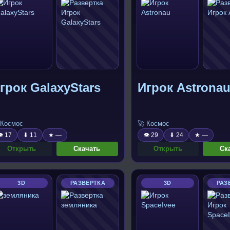
грок GalaxyStars
Игрок Astrona
 Космос
🚀 Космос
 17
⬇ 11
★ —
👁 29
⬇ 24
★ —
Открыть
Скачать
Открыть
Ск
3D
РАЗВЕРТКА
3D
РАЗ