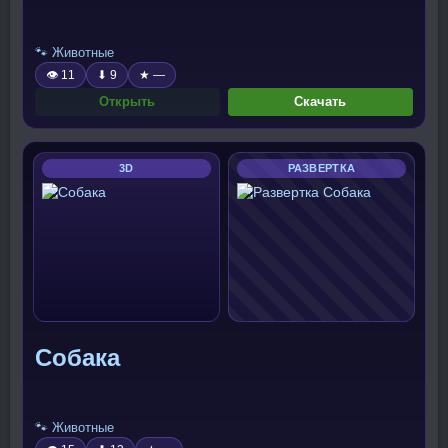
🐾 Животные
👁 11
⬇ 9
★ —
Открыть
Скачать
3D
РАЗВЕРТКА
Собака
🐾 Животные