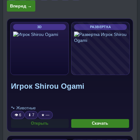
Вперед →
3D
РАЗВЕРТКА
Игрок Shirou Ogami
🐾 Животные
👁 6
⬇ 7
★ —
Открыть
Скачать