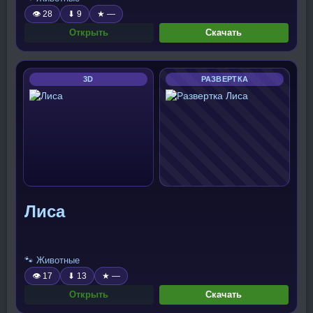
👁 28
⬇ 9
★ —
Открыть
Скачать
3D
РАЗВЕРТКА
Лиса
🐾 Животные
👁 17
⬇ 13
★ —
Открыть
Скачать