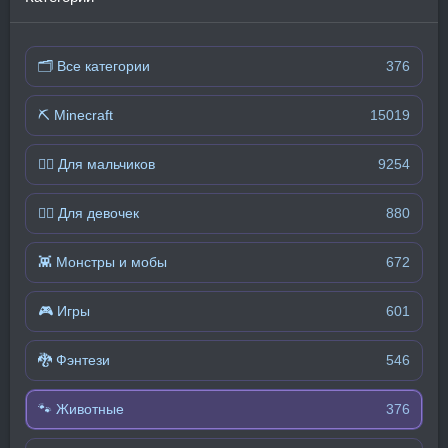
🗂 Все категории
376
⛏️ Minecraft
15019
🧍‍♂️ Для мальчиков
9254
🧍‍♀️ Для девочек
880
👾 Монстры и мобы
672
🎮 Игры
601
🐉 Фэнтези
546
🐾 Животные
376