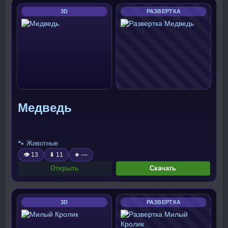
3D
РАЗВЕРТКА
Медведь
🐾 Животные
👁 13
⬇ 11
★ —
Открыть
Скачать
3D
РАЗВЕРТКА