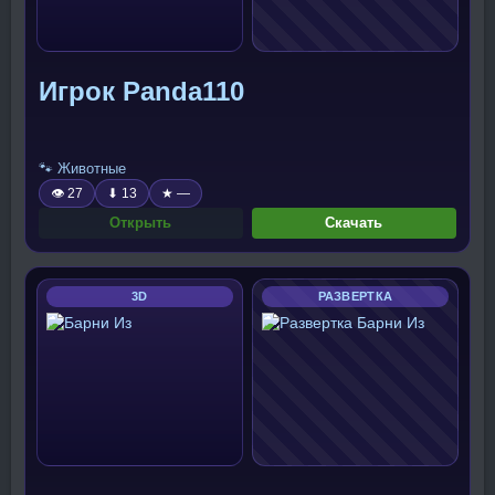
Игрок Panda110
🐾 Животные
👁 27
⬇ 13
★ —
Открыть
Скачать
3D
РАЗВЕРТКА