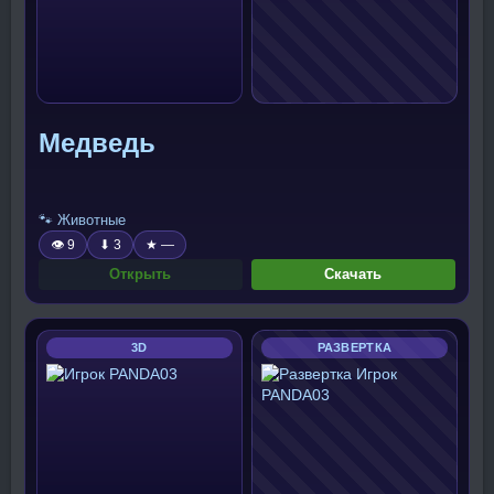
Медведь
🐾 Животные
👁 9
⬇ 3
★ —
Открыть
Скачать
3D
РАЗВЕРТКА