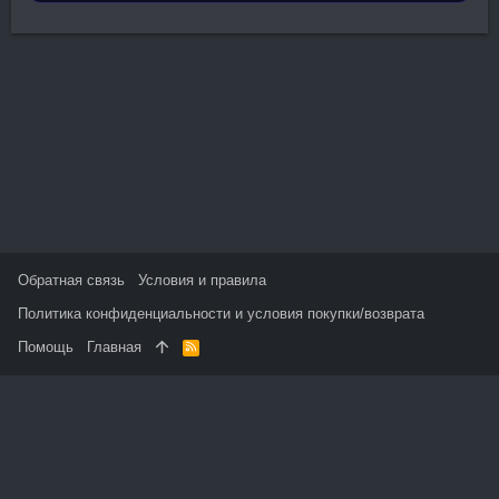
Обратная связь
Условия и правила
Политика конфиденциальности и условия покупки/возврата
Помощь
Главная
R
S
S
На данном сайте используются файлы cookie, чтобы
персонализировать контент и сохранить Ваш вход в систему,
если Вы зарегистрируетесь.
Продолжая использовать этот сайт, Вы соглашаетесь на
использование наших файлов cookie и принимаете
пользовательское соглашение и политику конфиденциальности.