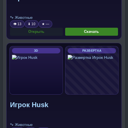
🐾 Животные
👁 13
⬇ 10
★ —
Открыть
Скачать
3D
РАЗВЕРТКА
Игрок Husk
🐾 Животные