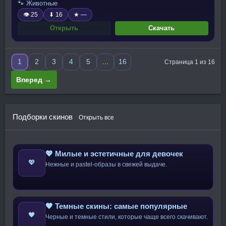
🐾 Животные
👁 25
⬇ 16
★ —
Открыть
Скачать
1
2
3
4
5
…
16
Страница 1 из 16
Вперед →
Подборки скинов
Открыть все
💖 Милые и эстетичные для девочек
💖
Нежные и pastel-образы в свежей выдаче.
🖤 Темные скины: самые популярные
🖤
Черные и темные стили, которые чаще всего скачивают.