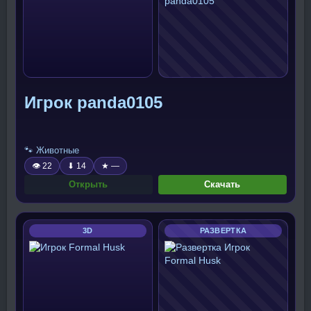
Игрок panda0105
🐾 Животные
👁 22
⬇ 14
★ —
Открыть
Скачать
3D
РАЗВЕРТКА