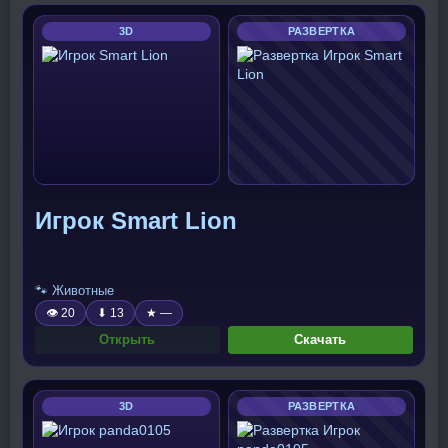
3D
РАЗВЕРТКА
Игрок Smart Lion
🐾 Животные
👁 20
⬇ 13
★ —
Открыть
Скачать
3D
РАЗВЕРТКА