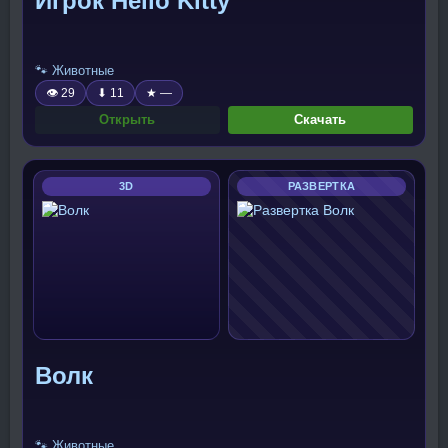
Игрок Hello Kitty
🐾 Животные
👁 29
⬇ 11
★ —
Открыть
Скачать
3D
РАЗВЕРТКА
Волк
🐾 Животные