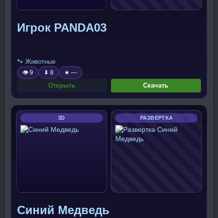
Игрок PANDA03
🐾 Животные
👁 9
⬇ 8
★ —
Открыть
Скачать
3D
РАЗВЕРТКА
Синий Медведь