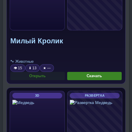
Милый Кролик
🐾 Животные
👁 15
⬇ 13
★ —
Открыть
Скачать
3D
РАЗВЕРТКА