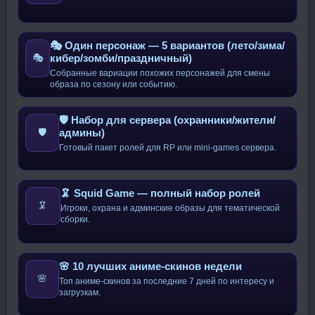
🎭 Один персонаж — 5 вариантов (лето/зима/
кибер/зомби/праздничный)
🎭
Собранные вариации похожих персонажей для смены
образа по сезону или событию.
🛡️ Набор для сервера (охранники/жители/
админы)
🛡️
Готовый пакет ролей для RP или mini-games сервера.
🦑 Squid Game — полный набор ролей
🦑
Игроки, охрана и админские образы для тематической
сборки.
🌸 10 лучших аниме-скинов недели
🌸
Топ аниме-скинов за последние 7 дней по интересу и
загрузкам.