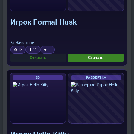
Игрок Formal Husk
🐾 Животные
👁 18
⬇ 11
★ —
Открыть
Скачать
3D
РАЗВЕРТКА