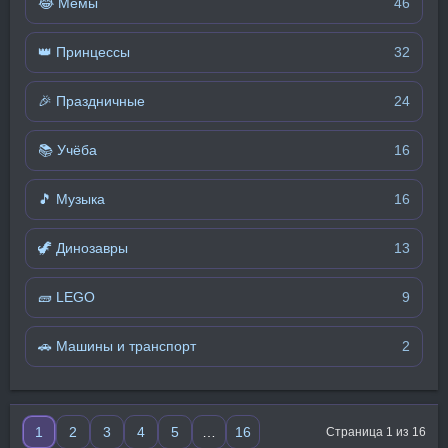
😂 Мемы
46
👑 Принцессы
32
🎉 Праздничные
24
📚 Учёба
16
🎵 Музыка
16
🦖 Динозавры
13
🧱 LEGO
9
🚗 Машины и транспорт
2
1
2
3
4
5
…
16
Страница 1 из 16