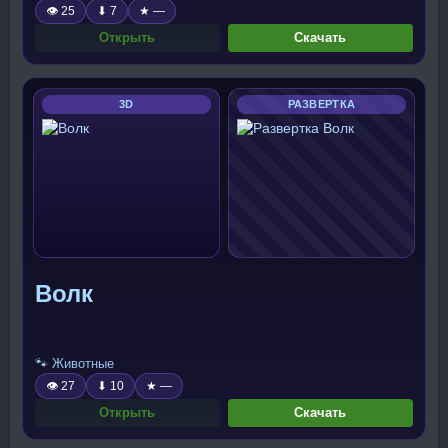
👁 25
⬇ 7
★ —
Открыть
Скачать
3D
РАЗВЕРТКА
Волк
🐾 Животные
👁 27
⬇ 10
★ —
Открыть
Скачать