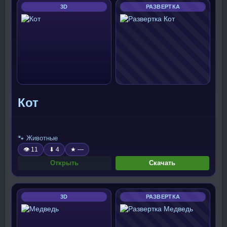
3D
РАЗВЕРТКА
Кот
🐾 Животные
👁 11
⬇ 4
★ —
Открыть
Скачать
3D
РАЗВЕРТКА