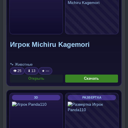
Игрок Michiru Kagemori
🐾 Животные
👁 25
⬇ 13
★ —
Открыть
Скачать
3D
РАЗВЕРТКА