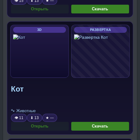
👁 15
⬇ 13
★ —
Открыть
Скачать
3D
РАЗВЕРТКА
Кот
🐾 Животные
👁 11
⬇ 13
★ —
Открыть
Скачать