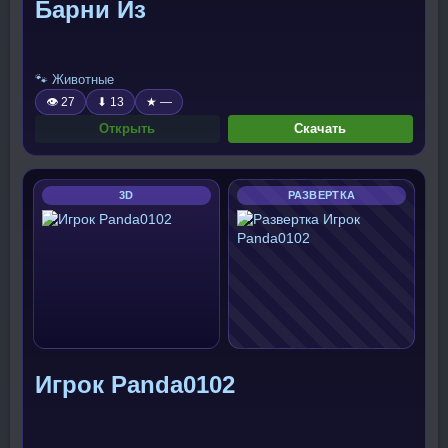
Барни Из
🐾 Животные
👁 27
⬇ 13
★ —
Открыть
Скачать
3D
РАЗВЕРТКА
Игрок Panda0102