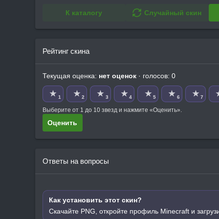
К каталогу
Случайный скин
Рейтинг скина
Текущая оценка:
нет оценок
· голосов: 0
★
★
★
★
★
★
★
1
2
3
4
5
6
7
Выберите от 1 до 10 звезд и нажмите «Оценить».
Оценить
Ответы на вопросы
Как установить этот скин?
Скачайте PNG, откройте профиль Minecraft и загруз