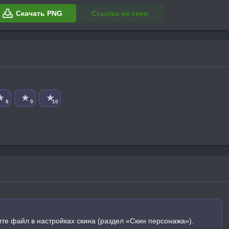
Скачать PNG
Ссылка на скин
★
★
★
8
9
10
ите файл в настройках скина (раздел «Скин персонажа»).