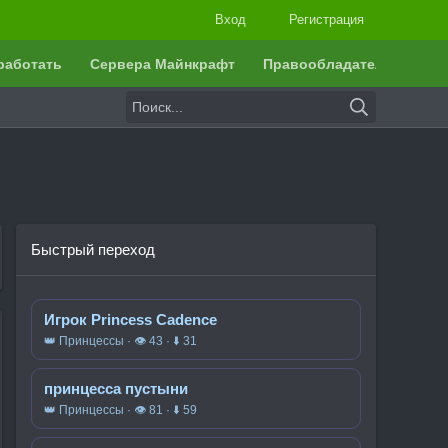
Вход
Регистрация
работать
Сервера Майнкрафт
Правообладателям
Быстрый переход
Игрок Princess Cadence
👑 Принцессы · 👁 43 · ⬇ 31
принцесса пустыни
👑 Принцессы · 👁 81 · ⬇ 59