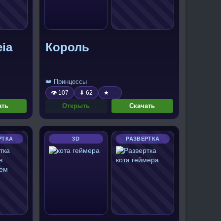
eia
Король
👑 Принцессы
👁 107
⬇ 62
★ —
ать
Открыть
Скачать
РТКА
3D
РАЗВЕРТКА