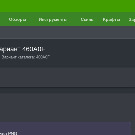
Обзоры
Инструменты
Скины
Крафты
За
вариант 460A0F
 Вариант каталога: 460A0F.
узка PNG.