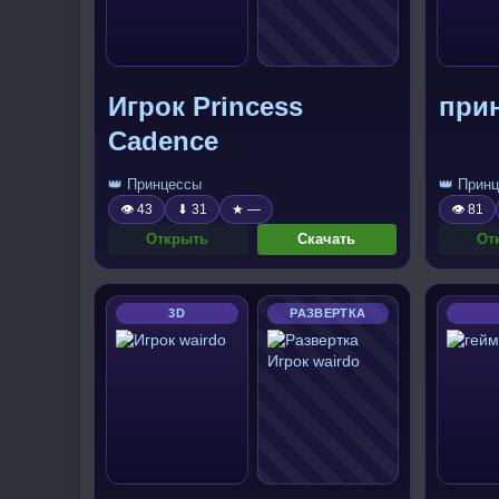
Игрок Princess
при
Cadence
👑 Принцессы
👑 Прин
👁 43
⬇ 31
★ —
👁 81
Открыть
Скачать
От
3D
РАЗВЕРТКА