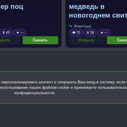
мер поц
медведь в
новогоднем сви
🐾 Животные
⬇ 45
★ —
👁 70
⬇ 58
★ —
крыть
Скачать
Открыть
Скач
персонализировать контент и сохранить Ваш вход в систему, если 
а использование наших файлов cookie и принимаете пользовательс
конфиденциальности.
Обратная связь
Условия и правила
Политика конфиденциальнос