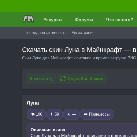
Ресурсы
Форумы
Что нового?
Последняя активность
Регистрация
Скачать скин Луна в Майнкрафт — 
Скин Луна для Майнкрафт: описание и прямая загрузка PNG.
К каталогу
Случайный скин
Луна
👁 106
⬇ 59
★ —
👑 Принцессы
Описание скина
Скин Луна для Майнкрафт: описание и прямая загр