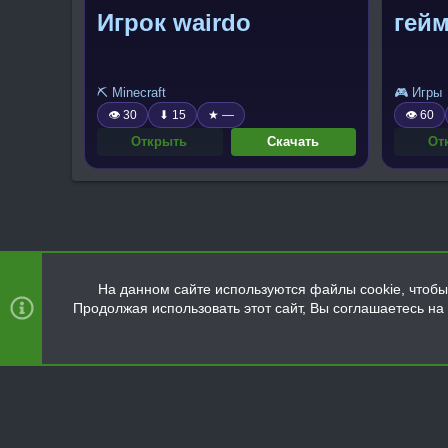
Игрок wairdo
гей
⛏️ Minecraft
🎮 Игры
👁 30
⬇ 15
★ —
👁 60
Открыть
Скачать
От
На данном сайте используются файлы cookie, чтобы 
Продолжая использовать этот сайт, Вы соглашаетесь н