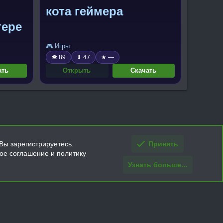
кота геймера
тере
🎮 Игры
👁 89
⬇ 47
★ —
ать
Открыть
Скачать
Вы зарегистрируетесь.
Принять
кое соглашение и политику
Узнать больше...
ти и условия покупки/возврата
Помощь
Главная
R
S
S