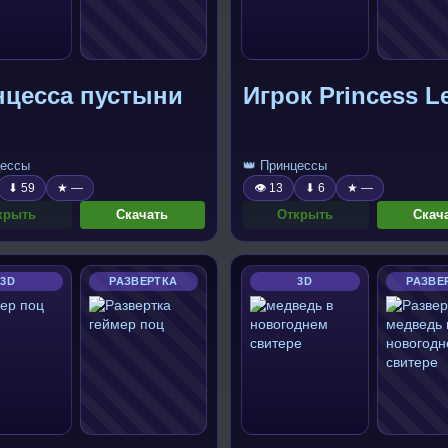
нцесса пустыни
Игрок Princess L
цессы
👑 Принцессы
⬇ 59
★ —
👁 13
⬇ 6
★ —
крыть
Скачать
Открыть
Скач
3D
РАЗВЕРТКА
3D
РАЗВЕ