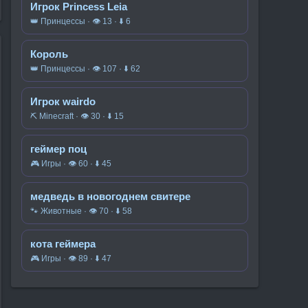
Игрок Princess Leia
👑 Принцессы · 👁 13 · ⬇ 6
Король
👑 Принцессы · 👁 107 · ⬇ 62
Игрок wairdo
⛏️ Minecraft · 👁 30 · ⬇ 15
геймер поц
🎮 Игры · 👁 60 · ⬇ 45
медведь в новогоднем свитере
🐾 Животные · 👁 70 · ⬇ 58
кота геймера
🎮 Игры · 👁 89 · ⬇ 47