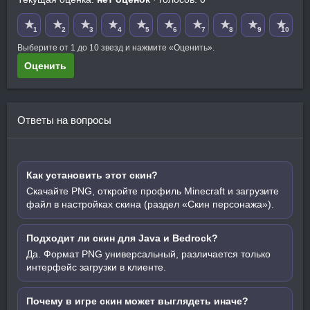
★
★
★
★
★
★
★
★
★
★
1
2
3
4
5
6
7
8
9
10
Выберите от 1 до 10 звезд и нажмите «Оценить».
Оценить
Ответы на вопросы
Как установить этот скин?
Скачайте PNG, откройте профиль Minecraft и загрузите
файл в настройках скина (раздел «Скин персонажа»).
Подходит ли скин для Java и Bedrock?
Да. Формат PNG универсальный, различается только
интерфейс загрузки в клиенте.
Почему в игре скин может выглядеть иначе?