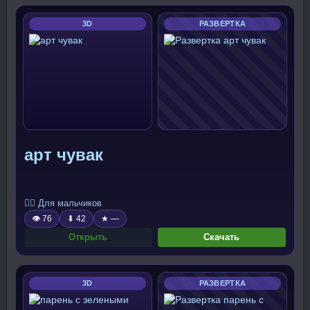
3D
РАЗВЕРТКА
арт чувак
🧍‍♂️ Для мальчиков
👁 76
⬇ 42
★ —
Открыть
Скачать
3D
РАЗВЕРТКА