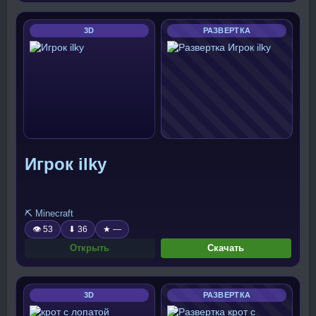
3D
РАЗВЕРТКА
Игрок ilky
⛏️ Minecraft
👁 53
⬇ 36
★ —
Открыть
Скачать
3D
РАЗВЕРТКА