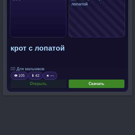
крот с лопатой
🧍‍♂️ Для мальчиков
👁 105
⬇ 42
★ —
Открыть
Скачать