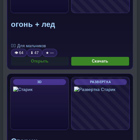
огонь + лед
🧍‍♂️ Для мальчиков
👁 64
⬇ 47
★ —
Открыть
Скачать
3D
РАЗВЕРТКА