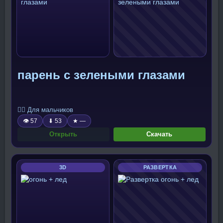
парень с зелеными глазами
🧍‍♂️ Для мальчиков
👁 57
⬇ 53
★ —
Открыть
Скачать
3D
РАЗВЕРТКА