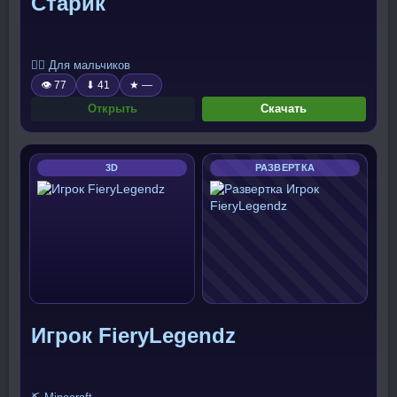
Старик
🧍‍♂️ Для мальчиков
👁 77
⬇ 41
★ —
Открыть
Скачать
3D
РАЗВЕРТКА
Игрок FieryLegendz