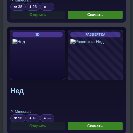
⛏️ Minecraft
👁 38
⬇ 26
★ —
Открыть
Скачать
3D
РАЗВЕРТКА
Нед
⛏️ Minecraft
👁 58
⬇ 41
★ —
Открыть
Скачать