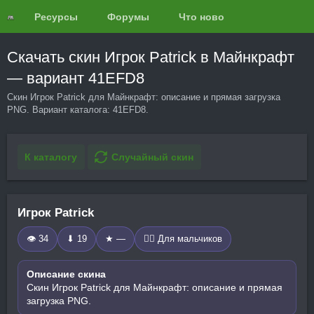
Ресурсы
Форумы
Что нового?
Обзоры
Скачать скин Игрок Patrick в Майнкрафт
— вариант 41EFD8
Скин Игрок Patrick для Майнкрафт: описание и прямая загрузка
PNG. Вариант каталога: 41EFD8.
К каталогу
Случайный скин
Игрок Patrick
👁 34
⬇ 19
★ —
🧍‍♂️ Для мальчиков
Описание скина
Скин Игрок Patrick для Майнкрафт: описание и прямая
загрузка PNG.