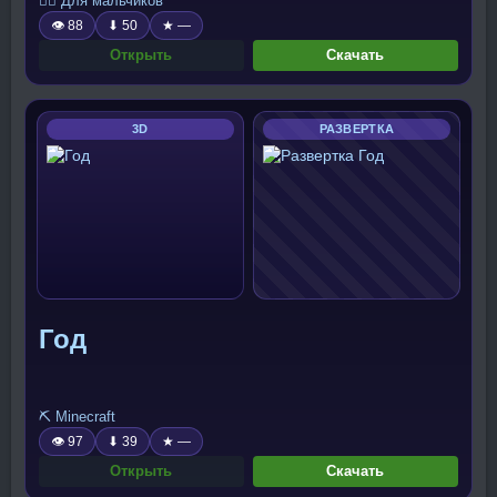
🧍‍♂️ Для мальчиков
👁 88
⬇ 50
★ —
Открыть
Скачать
3D
РАЗВЕРТКА
Год
⛏️ Minecraft
👁 97
⬇ 39
★ —
Открыть
Скачать