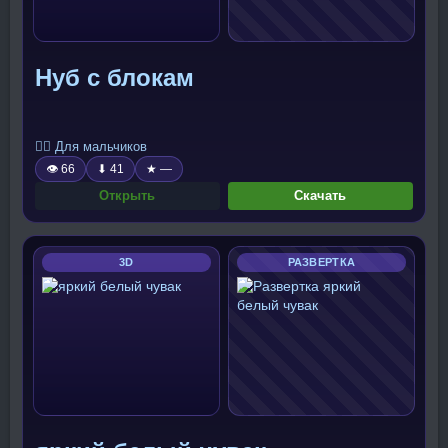
Нуб с блокам
🧍‍♂️ Для мальчиков
👁 66
⬇ 41
★ —
Открыть
Скачать
3D
РАЗВЕРТКА