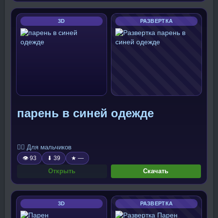
3D
РАЗВЕРТКА
парень в синей одежде
🧍‍♂️ Для мальчиков
👁 93
⬇ 39
★ —
Открыть
Скачать
3D
РАЗВЕРТКА