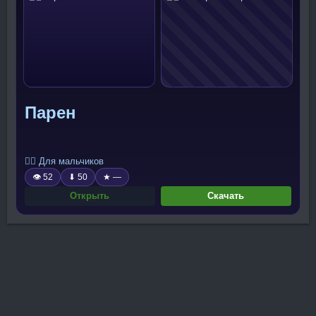
Парен
🧍‍♂️ Для мальчиков
👁 52
⬇ 50
★ —
Открыть
Скачать