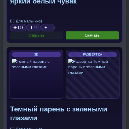
яркий белый чувак
🧍‍♂️ Для мальчиков
👁 123
⬇ 44
★ —
Открыть
Скачать
3D
РАЗВЕРТКА
Темный парень с зелеными
глазами