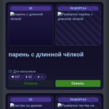
3D
РАЗВЕРТКА
парень с длинной чёлкой
🧍‍♂️ Для мальчиков
👁 107
⬇ 42
★ —
Открыть
Скачать
3D
РАЗВЕРТКА