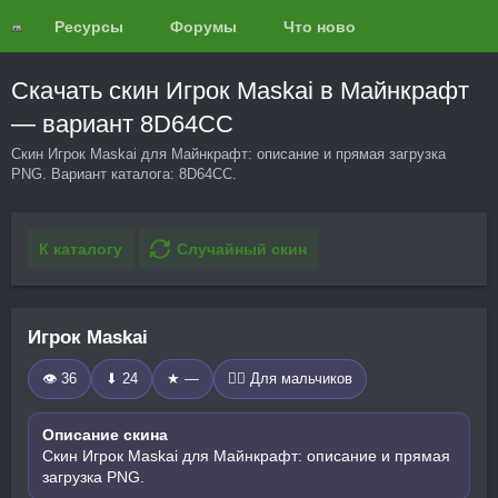
Ресурсы
Форумы
Что нового?
Обзоры
Скачать скин Игрок Maskai в Майнкрафт
— вариант 8D64CC
Скин Игрок Maskai для Майнкрафт: описание и прямая загрузка
PNG. Вариант каталога: 8D64CC.
К каталогу
Случайный скин
Игрок Maskai
👁 36
⬇ 24
★ —
🧍‍♂️ Для мальчиков
Описание скина
Скин Игрок Maskai для Майнкрафт: описание и прямая
загрузка PNG.