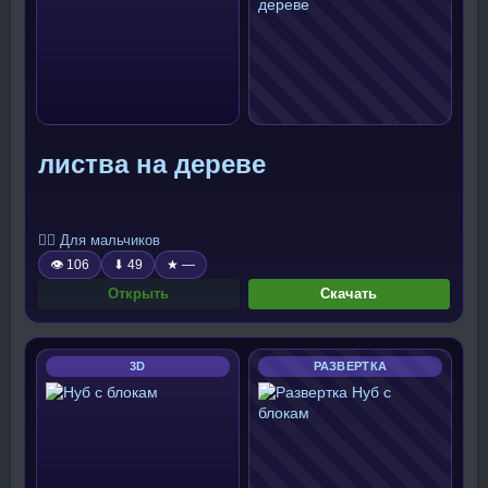
листва на дереве
🧍‍♂️ Для мальчиков
👁 106
⬇ 49
★ —
Открыть
Скачать
3D
РАЗВЕРТКА