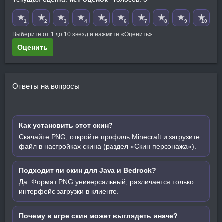
★
★
★
★
★
★
★
★
★
★
1
2
3
4
5
6
7
8
9
10
Выберите от 1 до 10 звезд и нажмите «Оценить».
Оценить
Ответы на вопросы
Как установить этот скин?
Скачайте PNG, откройте профиль Minecraft и загрузите
файл в настройках скина (раздел «Скин персонажа»).
Подходит ли скин для Java и Bedrock?
Да. Формат PNG универсальный, различается только
интерфейс загрузки в клиенте.
Почему в игре скин может выглядеть иначе?