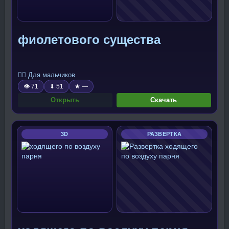
фиолетового существа
🧍‍♂️ Для мальчиков
👁 71
⬇ 51
★ —
Открыть
Скачать
3D
РАЗВЕРТКА