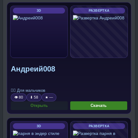
3D
РАЗВЕРТКА
Андреий008
🧍‍♂️ Для мальчиков
👁 80
⬇ 58
★ —
Открыть
Скачать
3D
РАЗВЕРТКА