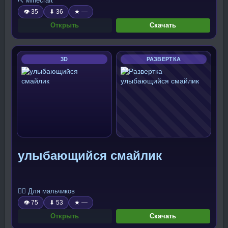
⛏️ Minecraft
👁 35
⬇ 36
★ —
Открыть
Скачать
3D
РАЗВЕРТКА
улыбающийся смайлик
🧍‍♂️ Для мальчиков
👁 75
⬇ 53
★ —
Открыть
Скачать