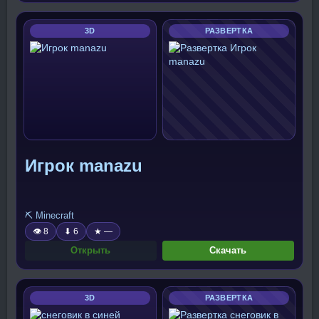
3D
РАЗВЕРТКА
Игрок manazu
⛏️ Minecraft
👁 8
⬇ 6
★ —
Открыть
Скачать
3D
РАЗВЕРТКА