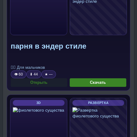
парня в эндер стиле
🧍‍♂️ Для мальчиков
👁 60
⬇ 44
★ —
Открыть
Скачать
3D
РАЗВЕРТКА