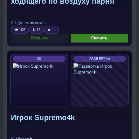
ходящего по воздуху парня
🧍‍♂️ Для мальчиков
👁 106
⬇ 43
★ —
Открыть
Скачать
3D
РАЗВЕРТКА
Игрок Supremo4k