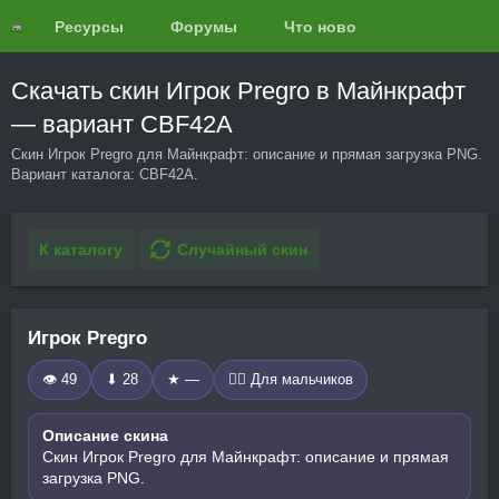
Ресурсы
Форумы
Что нового?
Обзоры
Скачать скин Игрок Pregro в Майнкрафт
— вариант CBF42A
Скин Игрок Pregro для Майнкрафт: описание и прямая загрузка PNG.
Вариант каталога: CBF42A.
К каталогу
Случайный скин
Игрок Pregro
👁 49
⬇ 28
★ —
🧍‍♂️ Для мальчиков
Описание скина
Скин Игрок Pregro для Майнкрафт: описание и прямая
загрузка PNG.