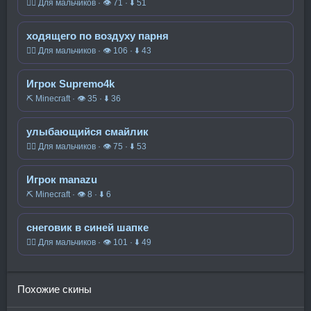
🧍‍♂️ Для мальчиков · 👁 71 · ⬇ 51
ходящего по воздуху парня
🧍‍♂️ Для мальчиков · 👁 106 · ⬇ 43
Игрок Supremo4k
⛏️ Minecraft · 👁 35 · ⬇ 36
улыбающийся смайлик
🧍‍♂️ Для мальчиков · 👁 75 · ⬇ 53
Игрок manazu
⛏️ Minecraft · 👁 8 · ⬇ 6
снеговик в синей шапке
🧍‍♂️ Для мальчиков · 👁 101 · ⬇ 49
Похожие скины