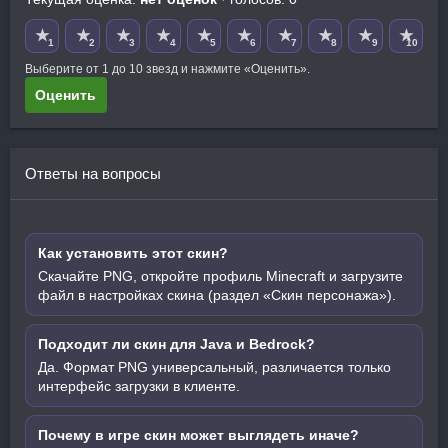
★
★
★
★
★
★
★
★
★
★
1
2
3
4
5
6
7
8
9
10
Выберите от 1 до 10 звезд и нажмите «Оценить».
Оценить
Ответы на вопросы
Как установить этот скин?
Скачайте PNG, откройте профиль Minecraft и загрузите
файл в настройках скина (раздел «Скин персонажа»).
Подходит ли скин для Java и Bedrock?
Да. Формат PNG универсальный, различается только
интерфейс загрузки в клиенте.
Почему в игре скин может выглядеть иначе?