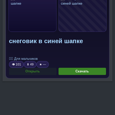
снеговик в синей шапке
🧍‍♂️ Для мальчиков
👁 101
⬇ 49
★ —
Открыть
Скачать