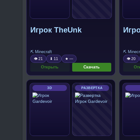
Игрок TheUnk
Игро
⛏️ Minecraft
⛏️ Minecr
👁 21
⬇ 11
★ —
👁 20
Открыть
Скачать
От
3D
РАЗВЕРТКА