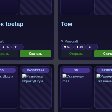
к toetap
Том
aft
⛏️ Minecraft
⬇ 16
★ —
👁 57
⬇ 49
★ —
крыть
Скачать
Открыть
Скач
3D
РАЗВЕРТКА
3D
РАЗВЕ