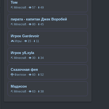
Том
⛏️ Minecraft · 👁 57 · ⬇ 49
пирата - капитан Джек Воробей
⛏️ Minecraft · 👁 80 · ⬇ 45
Игрок Gardevoir
🎮 Игры · 👁 15 · ⬇ 11
Игрок ylLxyla
⛏️ Minecraft · 👁 30 · ⬇ 34
Сказочная фея
🐉 Фэнтези · 👁 60 · ⬇ 52
Мадисон
⛏️ Minecraft · 👁 63 · ⬇ 38