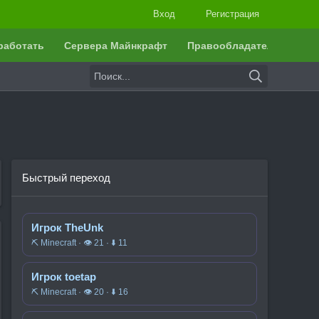
Вход
Регистрация
работать
Сервера Майнкрафт
Правообладателям
Быстрый переход
Игрок TheUnk
⛏️ Minecraft · 👁 21 · ⬇ 11
Игрок toetap
⛏️ Minecraft · 👁 20 · ⬇ 16