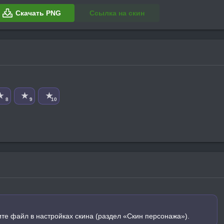
Скачать PNG
Ссылка на скин
★
★
★
8
9
10
ите файл в настройках скина (раздел «Скин персонажа»).