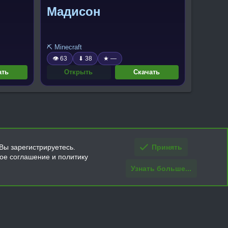
Мадисон
⛏️ Minecraft
👁 63
⬇ 38
★ —
ать
Открыть
Скачать
Вы зарегистрируетесь.
Принять
кое соглашение и политику
Узнать больше...
ти и условия покупки/возврата
Помощь
Главная
R
S
S