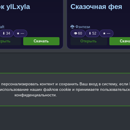
к ylLxyla
Сказочная фея
aft
🐉 Фэнтези
⬇ 34
★ —
👁 60
⬇ 52
★ —
крыть
Скачать
Открыть
Скач
персонализировать контент и сохранить Ваш вход в систему, если 
а использование наших файлов cookie и принимаете пользовательс
конфиденциальности.
Обратная связь
Условия и правила
Политика конфиденциальнос