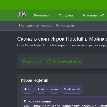
Ресурсы
Форумы
Что нового?
Последняя активность
Регистрация
Скачать скин Игрок Hqtefull в Майн
Скин Игрок Hqtefull для Майнкрафт: описание и прямая загр
К каталогу
Случайный скин
Игрок Hqtefull
👁 48
⬇ 42
★ —
⛏️ Minecraft
Описание скина
Скин Игрок Hqtefull для Майнкрафт: описание и пря