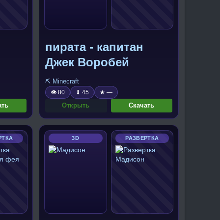
пирата - капитан
Джек Воробей
⛏️ Minecraft
👁 80
⬇ 45
★ —
ать
Открыть
Скачать
РТКА
3D
РАЗВЕРТКА