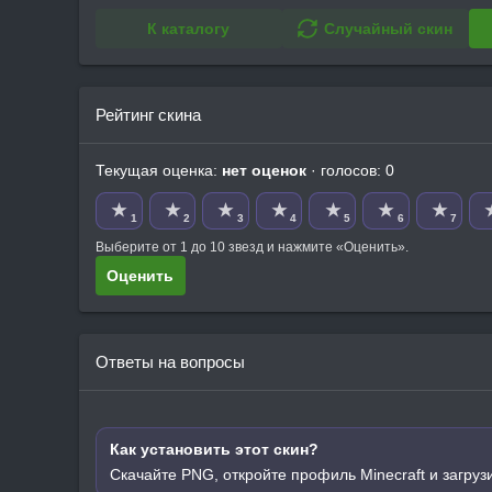
К каталогу
Случайный скин
Рейтинг скина
Текущая оценка:
нет оценок
· голосов: 0
★
★
★
★
★
★
★
1
2
3
4
5
6
7
Выберите от 1 до 10 звезд и нажмите «Оценить».
Оценить
Ответы на вопросы
Как установить этот скин?
Скачайте PNG, откройте профиль Minecraft и загруз