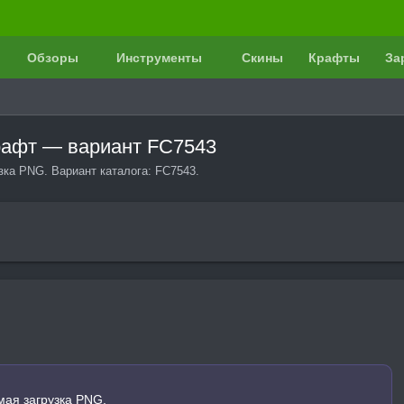
Обзоры
Инструменты
Скины
Крафты
За
крафт — вариант FC7543
узка PNG. Вариант каталога: FC7543.
мая загрузка PNG.