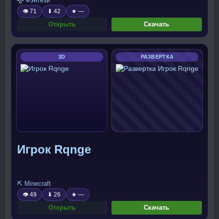
🐉 Фэнтези
👁 71
⬇ 42
★ —
Открыть
Скачать
3D
РАЗВЕРТКА
Игрок Rqnge
⛏️ Minecraft
👁 49
⬇ 26
★ —
Открыть
Скачать