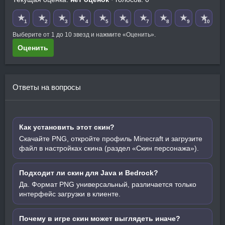
★
★
★
★
★
★
★
★
★
★
1
2
3
4
5
6
7
8
9
10
Выберите от 1 до 10 звезд и нажмите «Оценить».
Оценить
Ответы на вопросы
Как установить этот скин?
Скачайте PNG, откройте профиль Minecraft и загрузите
файл в настройках скина (раздел «Скин персонажа»).
Подходит ли скин для Java и Bedrock?
Да. Формат PNG универсальный, различается только
интерфейс загрузки в клиенте.
Почему в игре скин может выглядеть иначе?