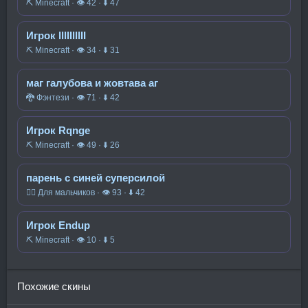
⛏️ Minecraft · 👁 42 · ⬇ 47
Игрок lllIIlllII
⛏️ Minecraft · 👁 34 · ⬇ 31
маг галубова и жовтава аг
🐉 Фэнтези · 👁 71 · ⬇ 42
Игрок Rqnge
⛏️ Minecraft · 👁 49 · ⬇ 26
парень с синей суперсилой
🧍‍♂️ Для мальчиков · 👁 93 · ⬇ 42
Игрок Endup
⛏️ Minecraft · 👁 10 · ⬇ 5
Похожие скины