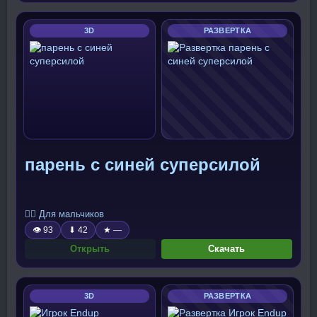
3D
РАЗВЕРТКА
парень с синей суперсилой
🧍‍♂️ Для мальчиков
👁 93
⬇ 42
★ —
Открыть
Скачать
3D
РАЗВЕРТКА