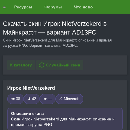
Ресурсы
Форумы
Что нового?
Обзоры
Скачать скин Игрок NietVerzekerd в
Майнкрафт — вариант AD13FC
Скин Игрок NietVerzekerd для Майнкрафт: описание и прямая
загрузка PNG. Вариант каталога: AD13FC.
К каталогу
Случайный скин
Игрок NietVerzekerd
👁 38
⬇ 42
★ —
⛏️ Minecraft
Описание скина
Скин Игрок NietVerzekerd для Майнкрафт: описание и
прямая загрузка PNG.