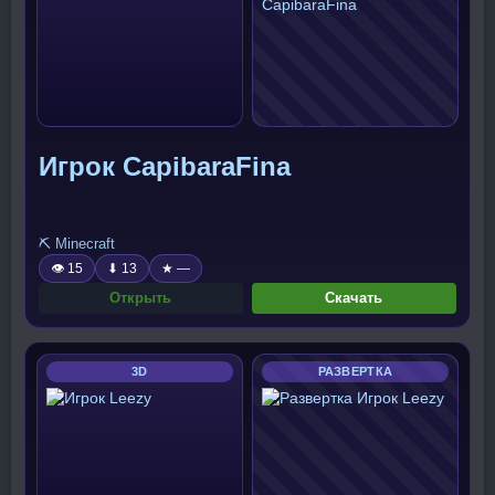
Игрок CapibaraFina
⛏️ Minecraft
👁 15
⬇ 13
★ —
Открыть
Скачать
3D
РАЗВЕРТКА