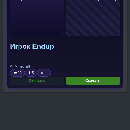
Игрок Endup
⛏️ Minecraft
👁 10
⬇ 5
★ —
Открыть
Скачать