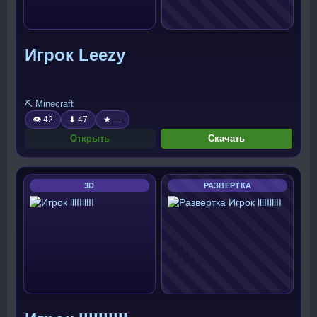
Игрок Leezy
⛏️ Minecraft
👁 42
⬇ 47
★ —
Открыть
Скачать
3D
РАЗВЕРТКА