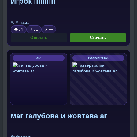
Игрок lllIIlllII
⛏️ Minecraft
👁 34
⬇ 31
★ —
Открыть
Скачать
3D
РАЗВЕРТКА
маг галубова и жовтава аг