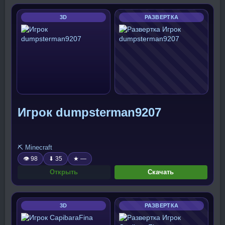
3D
РАЗВЕРТКА
Игрок dumpsterman9207
⛏️ Minecraft
👁 98
⬇ 35
★ —
Открыть
Скачать
3D
РАЗВЕРТКА