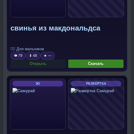
свинья из макдональдса
🧍‍♂️ Для мальчиков
👁 79
⬇ 48
★ —
Открыть
Скачать
3D
РАЗВЕРТКА