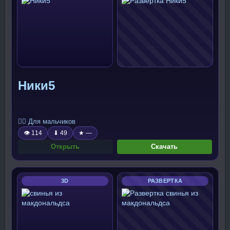
Ники5
🧍‍♂️ Для мальчиков
👁 114
⬇ 49
★ —
Открыть
Скачать
3D
РАЗВЕРТКА