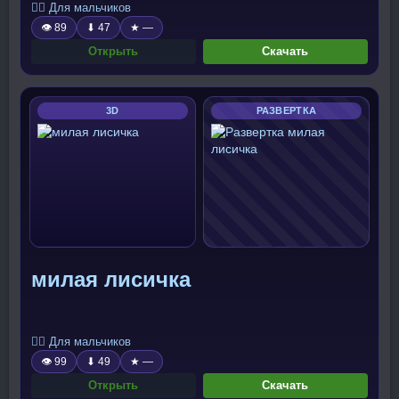
🧍‍♂️ Для мальчиков
👁 89
⬇ 47
★ —
Открыть
Скачать
3D
РАЗВЕРТКА
милая лисичка
🧍‍♂️ Для мальчиков
👁 99
⬇ 49
★ —
Открыть
Скачать