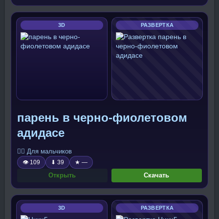
3D
РАЗВЕРТКА
парень в черно-фиолетовом
адидасе
🧍‍♂️ Для мальчиков
👁 109
⬇ 39
★ —
Открыть
Скачать
3D
РАЗВЕРТКА