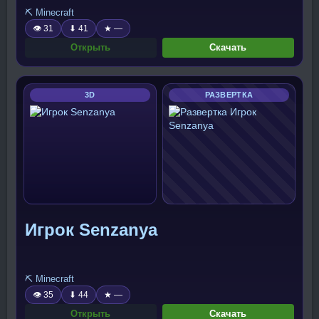
⛏️ Minecraft
👁 31
⬇ 41
★ —
Открыть
Скачать
3D
РАЗВЕРТКА
Игрок Senzanya
⛏️ Minecraft
👁 35
⬇ 44
★ —
Открыть
Скачать