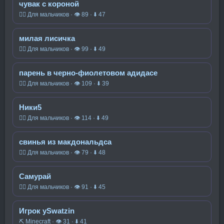
чувак с короной
🧍‍♂️ Для мальчиков · 👁 89 · ⬇ 47
милая лисичка
🧍‍♂️ Для мальчиков · 👁 99 · ⬇ 49
парень в черно-фиолетовом адидасе
🧍‍♂️ Для мальчиков · 👁 109 · ⬇ 39
Ники5
🧍‍♂️ Для мальчиков · 👁 114 · ⬇ 49
свинья из макдональдса
🧍‍♂️ Для мальчиков · 👁 79 · ⬇ 48
Самурай
🧍‍♂️ Для мальчиков · 👁 91 · ⬇ 45
Игрок ySwatzin
⛏️ Minecraft · 👁 31 · ⬇ 41