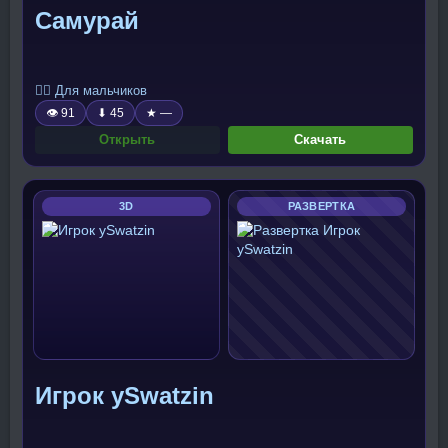
Самурай
🧍‍♂️ Для мальчиков
👁 91
⬇ 45
★ —
Открыть
Скачать
3D
РАЗВЕРТКА
Игрок ySwatzin