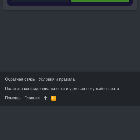
Обратная связь
Условия и правила
Политика конфиденциальности и условия покупки/возврата
Помощь
Главная
R
S
S
На данном сайте используются файлы cookie, чтобы
персонализировать контент и сохранить Ваш вход в систему,
если Вы зарегистрируетесь.
Продолжая использовать этот сайт, Вы соглашаетесь на
использование наших файлов cookie и принимаете
пользовательское соглашение и политику конфиденциальности.