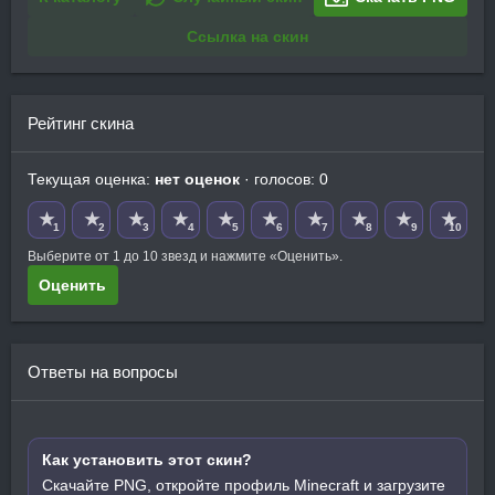
Ссылка на скин
Рейтинг скина
Текущая оценка:
нет оценок
· голосов: 0
★
★
★
★
★
★
★
★
★
★
1
2
3
4
5
6
7
8
9
10
Выберите от 1 до 10 звезд и нажмите «Оценить».
Оценить
Ответы на вопросы
Как установить этот скин?
Скачайте PNG, откройте профиль Minecraft и загрузите