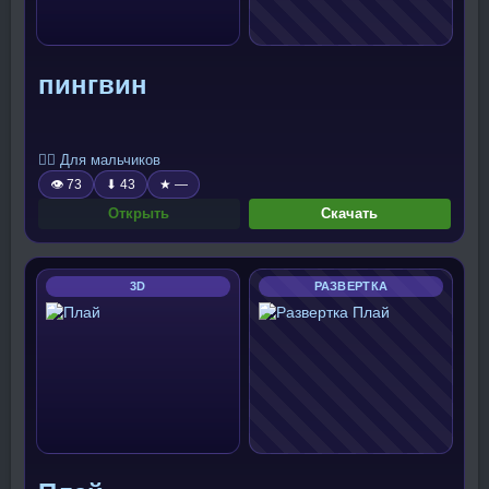
пингвин
🧍‍♂️ Для мальчиков
👁 73
⬇ 43
★ —
Открыть
Скачать
3D
РАЗВЕРТКА