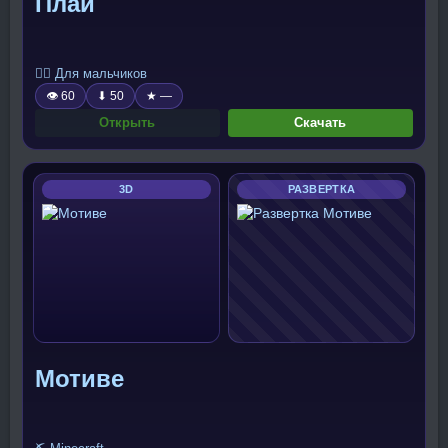
Плай
🧍‍♂️ Для мальчиков
👁 60
⬇ 50
★ —
Открыть
Скачать
3D
РАЗВЕРТКА
Мотиве