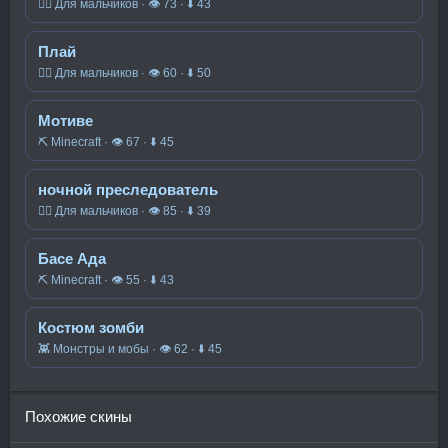
🧍‍♂️ Для мальчиков · 👁 73 · ⬇ 43
Плай
🧍‍♂️ Для мальчиков · 👁 60 · ⬇ 50
Мотиве
⛏️ Minecraft · 👁 67 · ⬇ 45
ночной преследователь
🧍‍♂️ Для мальчиков · 👁 85 · ⬇ 39
Басе Ада
⛏️ Minecraft · 👁 55 · ⬇ 43
Костюм зомби
👾 Монстры и мобы · 👁 62 · ⬇ 45
Похожие скины