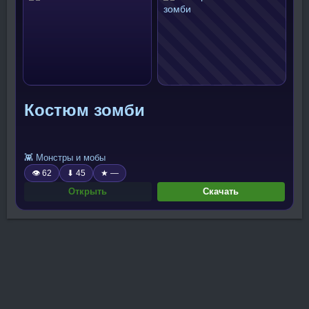
Костюм зомби
👾 Монстры и мобы
👁 62
⬇ 45
★ —
Открыть
Скачать