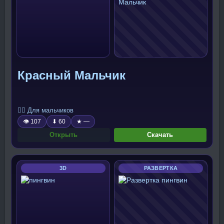
Красный Мальчик
🧍‍♂️ Для мальчиков
👁 107
⬇ 60
★ —
Открыть
Скачать
3D
РАЗВЕРТКА