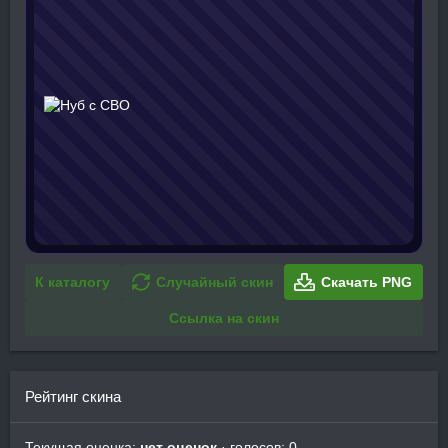
К каталогу
Случайный скин
Скачать PNG
Ссылка на скин
Рейтинг скина
Текущая оценка:
нет оценок
· голосов: 0