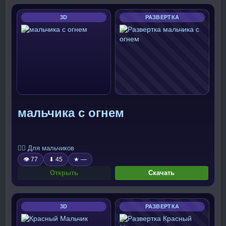
3D
РАЗВЕРТКА
мальчика с огнем
🧍‍♂️ Для мальчиков
👁 77
⬇ 45
★ —
Открыть
Скачать
3D
РАЗВЕРТКА