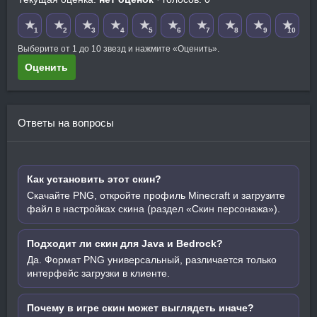
★
★
★
★
★
★
★
★
★
★
1
2
3
4
5
6
7
8
9
10
Выберите от 1 до 10 звезд и нажмите «Оценить».
Оценить
Ответы на вопросы
Как установить этот скин?
Скачайте PNG, откройте профиль Minecraft и загрузите
файл в настройках скина (раздел «Скин персонажа»).
Подходит ли скин для Java и Bedrock?
Да. Формат PNG универсальный, различается только
интерфейс загрузки в клиенте.
Почему в игре скин может выглядеть иначе?