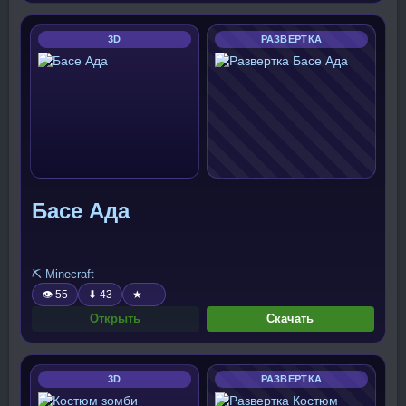
3D
РАЗВЕРТКА
Басе Ада
⛏️ Minecraft
👁 55
⬇ 43
★ —
Открыть
Скачать
3D
РАЗВЕРТКА