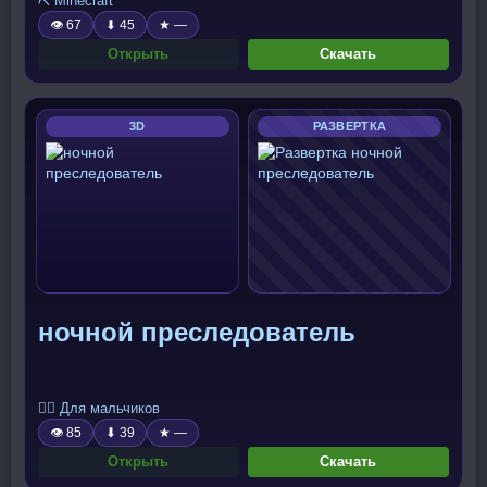
⛏️ Minecraft
👁 67
⬇ 45
★ —
Открыть
Скачать
3D
РАЗВЕРТКА
ночной преследователь
🧍‍♂️ Для мальчиков
👁 85
⬇ 39
★ —
Открыть
Скачать