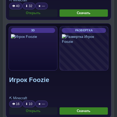
⛏️ Minecraft
👁 40
⬇ 32
★ —
Открыть
Скачать
3D
РАЗВЕРТКА
Игрок Foozie
⛏️ Minecraft
👁 16
⬇ 10
★ —
Открыть
Скачать