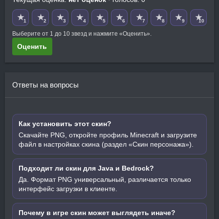
★
★
★
★
★
★
★
★
★
★
1
2
3
4
5
6
7
8
9
10
Выберите от 1 до 10 звезд и нажмите «Оценить».
Оценить
Ответы на вопросы
Как установить этот скин?
Скачайте PNG, откройте профиль Minecraft и загрузите
файл в настройках скина (раздел «Скин персонажа»).
Подходит ли скин для Java и Bedrock?
Да. Формат PNG универсальный, различается только
интерфейс загрузки в клиенте.
Почему в игре скин может выглядеть иначе?