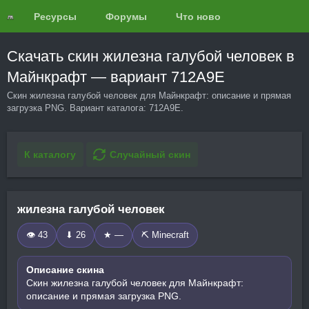
Ресурсы
Форумы
Что нового?
Обзоры
Скачать скин жилезна галубой человек в
Майнкрафт — вариант 712A9E
Скин жилезна галубой человек для Майнкрафт: описание и прямая
загрузка PNG. Вариант каталога: 712A9E.
К каталогу
Случайный скин
жилезна галубой человек
👁 43
⬇ 26
★ —
⛏️ Minecraft
Описание скина
Скин жилезна галубой человек для Майнкрафт:
описание и прямая загрузка PNG.