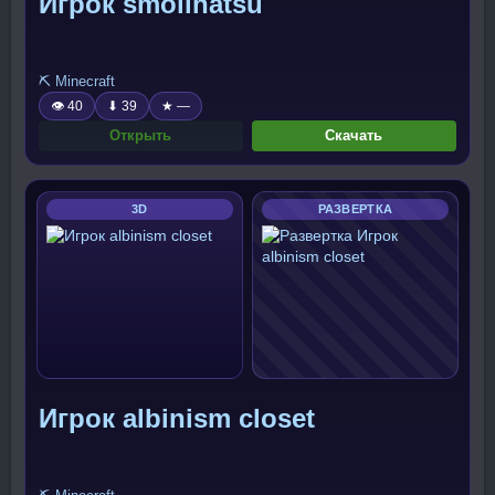
Игрок smollnatsu
⛏️ Minecraft
👁 40
⬇ 39
★ —
Открыть
Скачать
3D
РАЗВЕРТКА
Игрок albinism closet