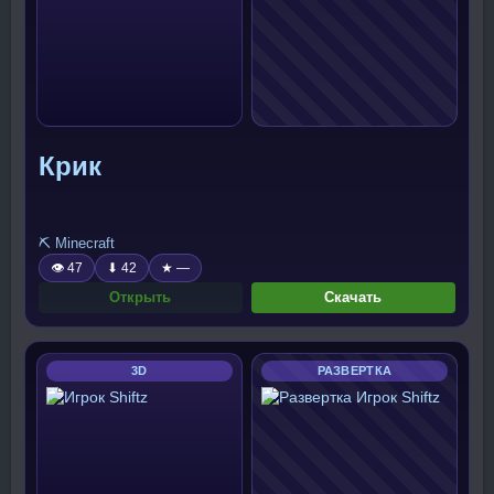
Крик
⛏️ Minecraft
👁 47
⬇ 42
★ —
Открыть
Скачать
3D
РАЗВЕРТКА