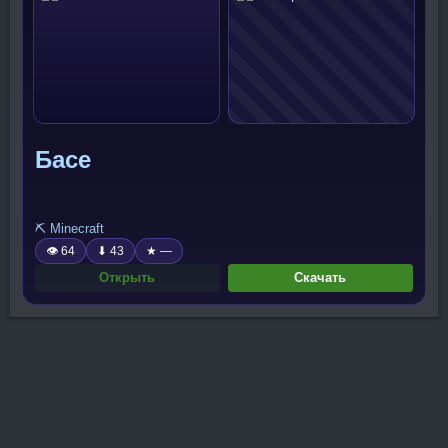
Басе
⛏️ Minecraft
👁 64
⬇ 43
★ —
Открыть
Скачать