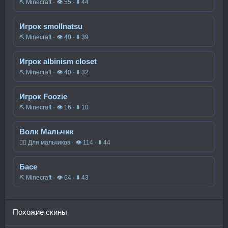
⛏️ Minecraft · 👁 55 · ⬇ 44
Игрок smollnatsu
⛏️ Minecraft · 👁 40 · ⬇ 39
Игрок albinism closet
⛏️ Minecraft · 👁 40 · ⬇ 32
Игрок Foozie
⛏️ Minecraft · 👁 16 · ⬇ 10
Волк Мальчик
🧍‍♂️ Для мальчиков · 👁 114 · ⬇ 44
Басе
⛏️ Minecraft · 👁 64 · ⬇ 43
Похожие скины