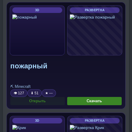
3D
РАЗВЕРТКА
пожарный
⛏️ Minecraft
👁 127
⬇ 51
★ —
Открыть
Скачать
3D
РАЗВЕРТКА