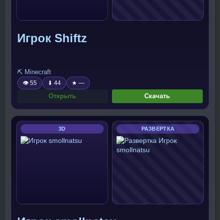
Игрок Shiftz
⛏️ Minecraft
👁 55
⬇ 44
★ —
Открыть
Скачать
3D
РАЗВЕРТКА