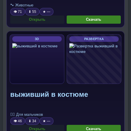
🐾 Животные
👁 71
⬇ 55
★ —
Открыть
Скачать
3D
РАЗВЕРТКА
выживший в костюме
🧍‍♂️ Для мальчиков
👁 46
⬇ 34
★ —
Открыть
Скачать