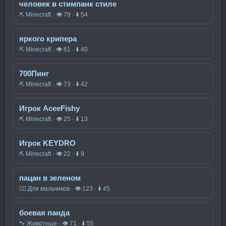
человек в стимпанк стиле
⛏️ Minecraft · 👁 79 · ⬇ 54
яркого крипера
⛏️ Minecraft · 👁 61 · ⬇ 40
700Пинг
⛏️ Minecraft · 👁 73 · ⬇ 42
Игрок AceeFishy
⛏️ Minecraft · 👁 25 · ⬇ 13
Игрок KEYDRO
⛏️ Minecraft · 👁 22 · ⬇ 9
пацан в зеленом
🧍‍♂️ Для мальчиков · 👁 123 · ⬇ 45
боевая панда
🐾 Животные · 👁 71 · ⬇ 55