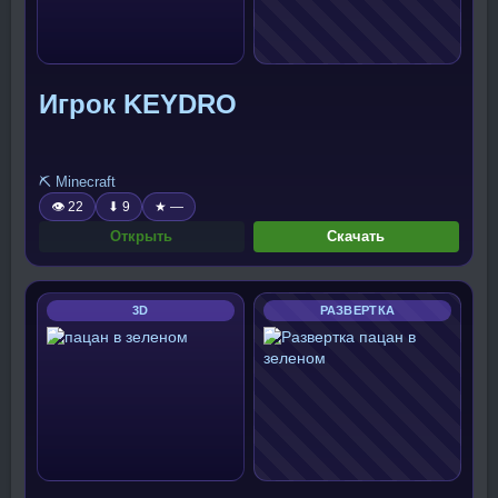
Игрок KEYDRO
⛏️ Minecraft
👁 22
⬇ 9
★ —
Открыть
Скачать
3D
РАЗВЕРТКА