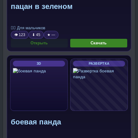
пацан в зеленом
🧍‍♂️ Для мальчиков
👁 123
⬇ 45
★ —
Открыть
Скачать
3D
РАЗВЕРТКА
боевая панда