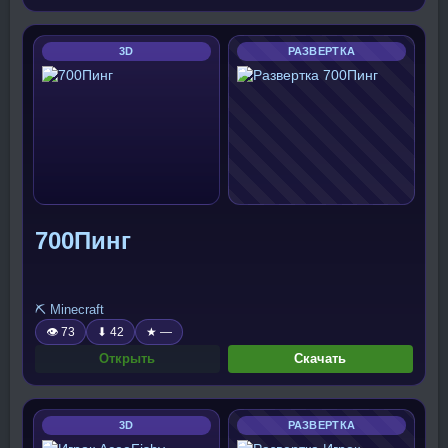
3D
РАЗВЕРТКА
700Пинг
⛏️ Minecraft
👁 73
⬇ 42
★ —
Открыть
Скачать
3D
РАЗВЕРТКА