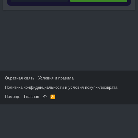
Обратная связь
Условия и правила
Политика конфиденциальности и условия покупки/возврата
Помощь
Главная
R
S
S
На данном сайте используются файлы cookie, чтобы
персонализировать контент и сохранить Ваш вход в систему,
если Вы зарегистрируетесь.
Продолжая использовать этот сайт, Вы соглашаетесь на
использование наших файлов cookie и принимаете
пользовательское соглашение и политику конфиденциальности.