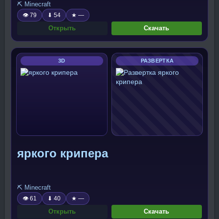
⛏️ Minecraft
👁 79
⬇ 54
★ —
Открыть
Скачать
3D
РАЗВЕРТКА
яркого крипера
⛏️ Minecraft
👁 61
⬇ 40
★ —
Открыть
Скачать