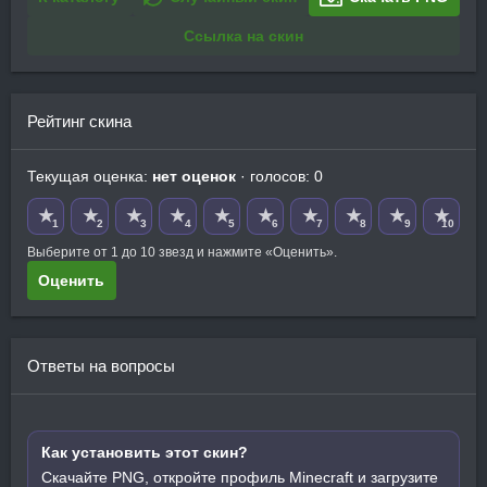
Ссылка на скин
Рейтинг скина
Текущая оценка:
нет оценок
· голосов: 0
★
★
★
★
★
★
★
★
★
★
1
2
3
4
5
6
7
8
9
10
Выберите от 1 до 10 звезд и нажмите «Оценить».
Оценить
Ответы на вопросы
Как установить этот скин?
Скачайте PNG, откройте профиль Minecraft и загрузите