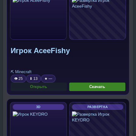
Игрок AceeFishy
⛏️ Minecraft
👁 25
⬇ 13
★ —
Открыть
Скачать
3D
РАЗВЕРТКА