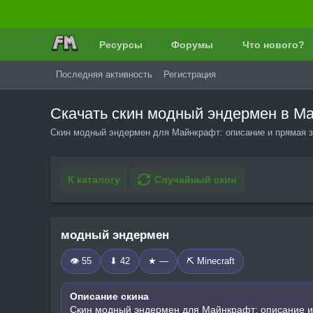
Ресурсы
Форумы
Что нового?
Последняя активность
Регистрация
Скачать скин модный эндермен в М
Скин модный эндермен для Майнкрафт: описание и прямая з
К каталогу
Случайный скин
модный эндермен
👁 55
⬇ 42
★ —
⛏️ Minecraft
Описание скина
Скин модный эндермен для Майнкрафт: описание и