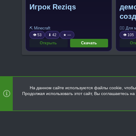
Игрок Reziqs
дем
соз
⛏️ Minecraft
🧍‍♂️ Для
👁 53
⬇ 42
★ —
👁 105
Открыть
Скачать
От
На данном сайте используются файлы cookie, чтобы 
Продолжая использовать этот сайт, Вы соглашаетесь н