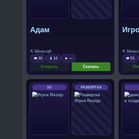
Адам
Игро
⛏️ Minecraft
⛏️ Minecr
👁 30
⬇ 10
★ —
👁 55
Открыть
Скачать
От
3D
РАЗВЕРТКА