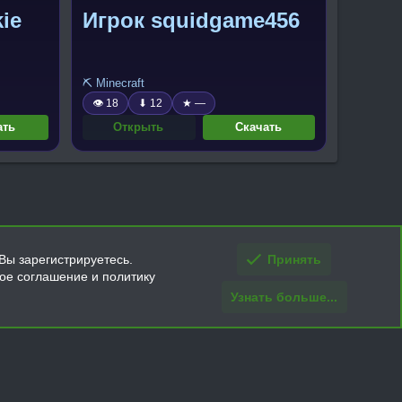
ie
Игрок squidgame456
⛏️ Minecraft
👁 18
⬇ 12
★ —
ать
Открыть
Скачать
Вы зарегистрируетесь.
Принять
кое соглашение и политику
Узнать больше...
ти и условия покупки/возврата
Помощь
Главная
R
S
S