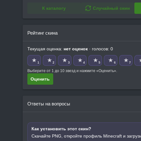
К каталогу
Случайный скин
Рейтинг скина
Текущая оценка:
нет оценок
· голосов: 0
★
★
★
★
★
★
★
1
2
3
4
5
6
7
Выберите от 1 до 10 звезд и нажмите «Оценить».
Оценить
Ответы на вопросы
Как установить этот скин?
Скачайте PNG, откройте профиль Minecraft и загруз