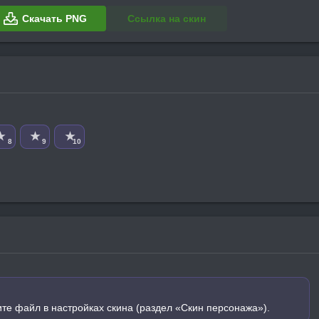
Скачать PNG
Ссылка на скин
★
★
★
8
9
10
ите файл в настройках скина (раздел «Скин персонажа»).