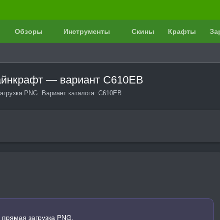
Обзоры
Инструменты
Скины
Крафты
За
айнкрафт — вариант C610EB
агрузка PNG. Вариант каталога: C610EB.
 прямая загрузка PNG.