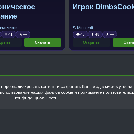
оническое
Игрок DimbsCook
дание
 мальчиков
⛏️ Minecraft
⬇ 41
★ —
👁 43
⬇ 48
★ —
крыть
Скачать
Открыть
Скач
персонализировать контент и сохранить Ваш вход в систему, если 
а использование наших файлов cookie и принимаете пользовательс
конфиденциальности.
Обратная связь
Условия и правила
Политика конфиденциальнос