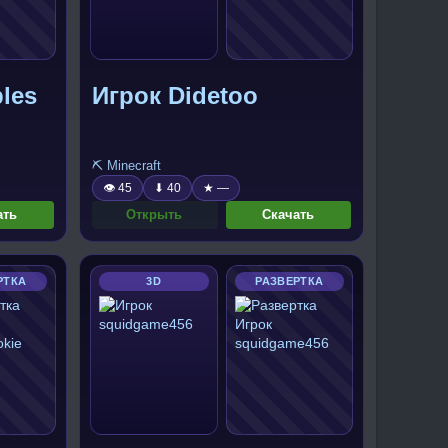
les
Игрок Didetoo
⛏️ Minecraft
👁 45
⬇ 40
★ —
ать
Открыть
Скачать
РТКА
3D
РАЗВЕРТКА