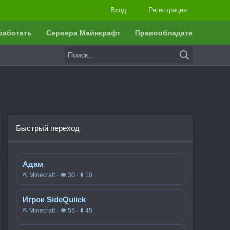
Вход
Регистрация
работать
Сервера Майнкрафт
Правообладателям
Быстрый переход
Адам
⛏️ Minecraft · 👁 30 · ⬇ 10
Игрок SideQuiick
⛏️ Minecraft · 👁 55 · ⬇ 45