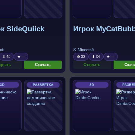
к SideQuiick
Игрок MyCatBubb
aft
⛏️ Minecraft
⬇ 45
★ —
👁 33
⬇ 34
★ —
крыть
Скачать
Открыть
Скач
3D
РАЗВЕРТКА
3D
РАЗВЕ