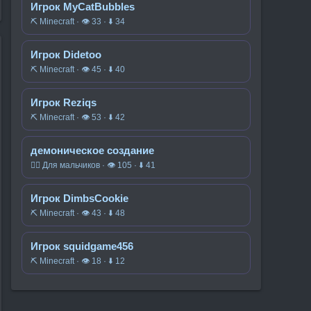
Игрок MyCatBubbles
⛏️ Minecraft · 👁 33 · ⬇ 34
Игрок Didetoo
⛏️ Minecraft · 👁 45 · ⬇ 40
Игрок Reziqs
⛏️ Minecraft · 👁 53 · ⬇ 42
демоническое создание
🧍‍♂️ Для мальчиков · 👁 105 · ⬇ 41
Игрок DimbsCookie
⛏️ Minecraft · 👁 43 · ⬇ 48
Игрок squidgame456
⛏️ Minecraft · 👁 18 · ⬇ 12