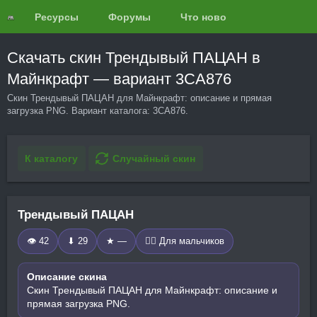
Ресурсы
Форумы
Что нового?
Обзоры
Скачать скин Трендывый ПАЦАН в
Майнкрафт — вариант 3CA876
Скин Трендывый ПАЦАН для Майнкрафт: описание и прямая
загрузка PNG. Вариант каталога: 3CA876.
К каталогу
Случайный скин
Трендывый ПАЦАН
👁 42
⬇ 29
★ —
🧍‍♂️ Для мальчиков
Описание скина
Скин Трендывый ПАЦАН для Майнкрафт: описание и
прямая загрузка PNG.