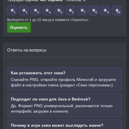
★
★
★
★
★
★
★
★
★
★
1
2
3
4
5
6
7
8
9
10
Выберите от 1 до 10 звезд и нажмите «Оценить».
Оценить
Ответы на вопросы
Как установить этот скин?
Скачайте PNG, откройте профиль Minecraft и загрузите
файл в настройках скина (раздел «Скин персонажа»).
Подходит ли скин для Java и Bedrock?
Да. Формат PNG универсальный, различается только
интерфейс загрузки в клиенте.
Почему в игре скин может выглядеть иначе?