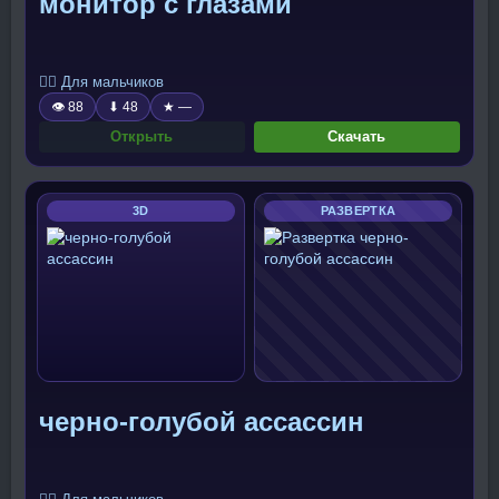
монитор с глазами
🧍‍♂️ Для мальчиков
👁 88
⬇ 48
★ —
Открыть
Скачать
3D
РАЗВЕРТКА
черно-голубой ассассин