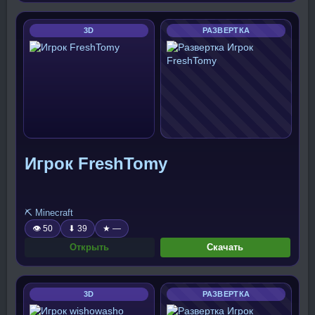
3D
РАЗВЕРТКА
Игрок FreshTomy
⛏️ Minecraft
👁 50
⬇ 39
★ —
Открыть
Скачать
3D
РАЗВЕРТКА