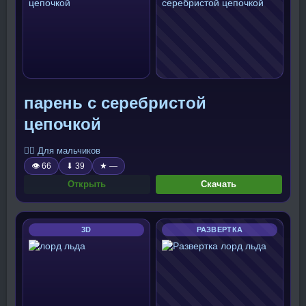
парень с серебристой
цепочкой
🧍‍♂️ Для мальчиков
👁 66
⬇ 39
★ —
Открыть
Скачать
3D
РАЗВЕРТКА