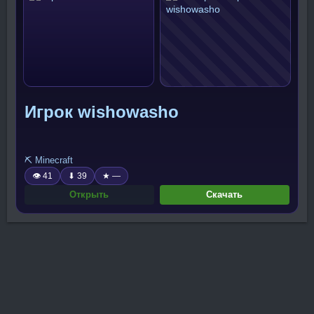
Игрок wishowasho
⛏️ Minecraft
👁 41
⬇ 39
★ —
Открыть
Скачать