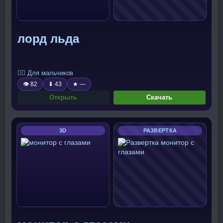
лорд льда
🧍‍♂️ Для мальчиков
👁 82
⬇ 43
★ —
Открыть
Скачать
3D
РАЗВЕРТКА