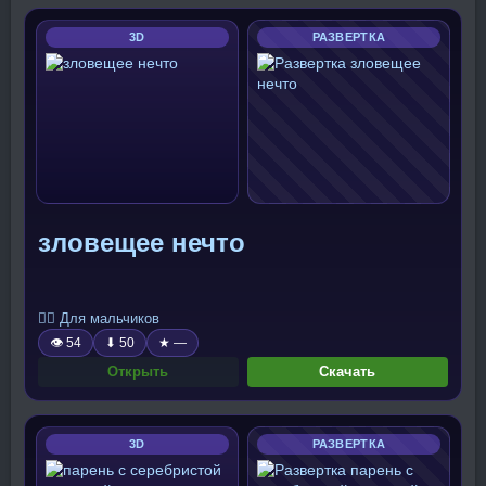
3D
РАЗВЕРТКА
зловещее нечто
🧍‍♂️ Для мальчиков
👁 54
⬇ 50
★ —
Открыть
Скачать
3D
РАЗВЕРТКА