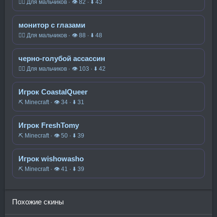
🧍‍♂️ Для мальчиков · 👁 82 · ⬇ 43
монитор с глазами
🧍‍♂️ Для мальчиков · 👁 88 · ⬇ 48
черно-голубой ассассин
🧍‍♂️ Для мальчиков · 👁 103 · ⬇ 42
Игрок CoastalQueer
⛏️ Minecraft · 👁 34 · ⬇ 31
Игрок FreshTomy
⛏️ Minecraft · 👁 50 · ⬇ 39
Игрок wishowasho
⛏️ Minecraft · 👁 41 · ⬇ 39
Похожие скины