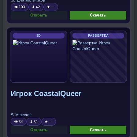
🧍‍♂️ Для мальчиков
👁 103
⬇ 42
★ —
Открыть
Скачать
3D
РАЗВЕРТКА
Игрок CoastalQueer
⛏️ Minecraft
👁 34
⬇ 31
★ —
Открыть
Скачать