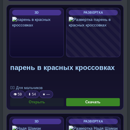
3D
РАЗВЕРТКА
парень в красных кроссовках
🧍‍♂️ Для мальчиков
👁 59
⬇ 54
★ —
Открыть
Скачать
3D
РАЗВЕРТКА