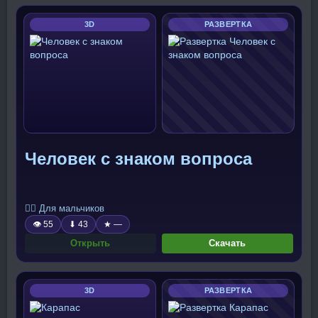
3D
РАЗВЕРТКА
Человек с знаком вопроса
🧍‍♂️ Для мальчиков
👁 55
⬇ 43
★ —
Открыть
Скачать
3D
РАЗВЕРТКА