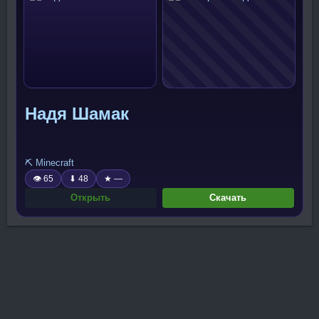
Надя Шамак
⛏️ Minecraft
👁 65
⬇ 48
★ —
Открыть
Скачать