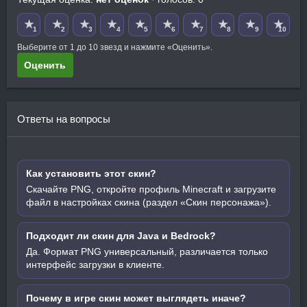
★
★
★
★
★
★
★
★
★
★
1
2
3
4
5
6
7
8
9
10
Выберите от 1 до 10 звезд и нажмите «Оценить».
Оценить
Ответы на вопросы
Как установить этот скин?
Скачайте PNG, откройте профиль Minecraft и загрузите
файл в настройках скина (раздел «Скин персонажа»).
Подходит ли скин для Java и Bedrock?
Да. Формат PNG универсальный, различается только
интерфейс загрузки в клиенте.
Почему в игре скин может выглядеть иначе?