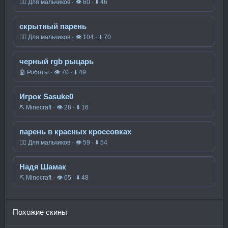
🧍‍♂️ Для мальчиков · 👁 60 · ⬇ 46
скрытный парень
🧍‍♂️ Для мальчиков · 👁 104 · ⬇ 70
черный rgb рыцарь
🤖 Роботы · 👁 70 · ⬇ 49
Игрок Sasuke0
⛏️ Minecraft · 👁 28 · ⬇ 16
парень в красных кроссовках
🧍‍♂️ Для мальчиков · 👁 59 · ⬇ 54
Надя Шамак
⛏️ Minecraft · 👁 65 · ⬇ 48
Похожие скины