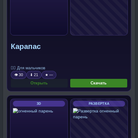
Карапас
🧍‍♂️ Для мальчиков
👁 30
⬇ 21
★ —
Открыть
Скачать
3D
РАЗВЕРТКА