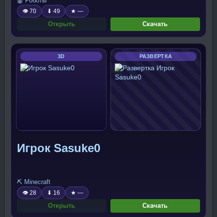
🤖 Роботы
👁 70
⬇ 49
★ —
Открыть
Скачать
3D
РАЗВЕРТКА
Игрок Sasuke0
⛏️ Minecraft
👁 28
⬇ 16
★ —
Открыть
Скачать