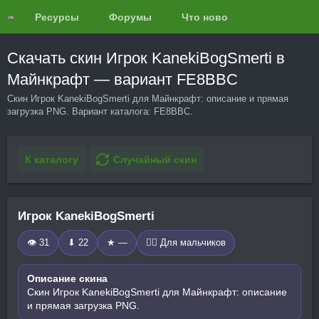
Ресурсы
Форумы
Что нового?
Обзоры
Скачать скин Игрок KanekiBogSmerti в
Майнкрафт — вариант FE8BBC
Скин Игрок KanekiBogSmerti для Майнкрафт: описание и прямая
загрузка PNG. Вариант каталога: FE8BBC.
К каталогу
Случайный скин
Игрок KanekiBogSmerti
👁 31
⬇ 22
★ —
🧍‍♂️ Для мальчиков
Описание скина
Скин Игрок KanekiBogSmerti для Майнкрафт: описание
и прямая загрузка PNG.