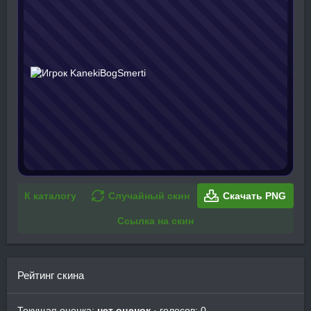
К каталогу
Случайный скин
Скачать PNG
Ссылка на скин
Рейтинг скина
Текущая оценка:
нет оценок
· голосов: 0