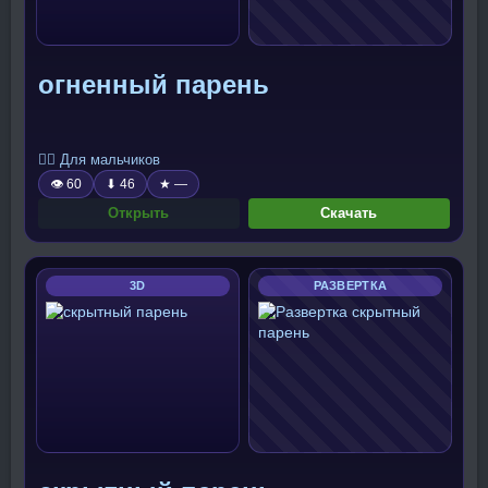
огненный парень
🧍‍♂️ Для мальчиков
👁 60
⬇ 46
★ —
Открыть
Скачать
3D
РАЗВЕРТКА