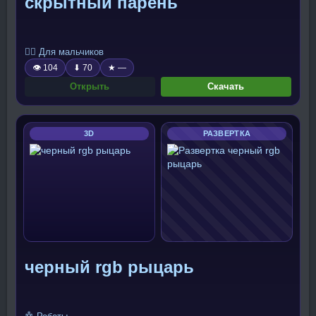
скрытный парень
🧍‍♂️ Для мальчиков
👁 104
⬇ 70
★ —
Открыть
Скачать
3D
РАЗВЕРТКА
черный rgb рыцарь