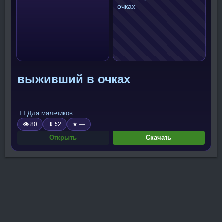
выживший в очках
🧍‍♂️ Для мальчиков
👁 80
⬇ 52
★ —
Открыть
Скачать