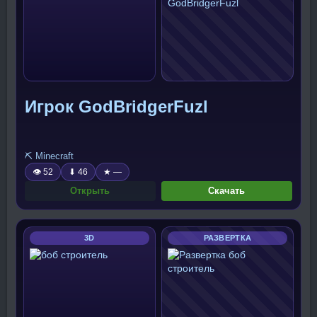
Игрок GodBridgerFuzl
⛏️ Minecraft
👁 52
⬇ 46
★ —
Открыть
Скачать
3D
РАЗВЕРТКА