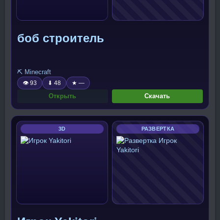
боб строитель
⛏️ Minecraft
👁 93
⬇ 48
★ —
Открыть
Скачать
3D
РАЗВЕРТКА