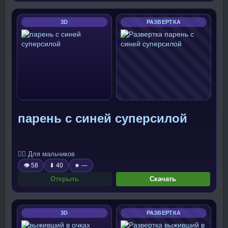
3D
РАЗВЕРТКА
парень с синей суперсилой
🧍‍♂️ Для мальчиков
👁 58
⬇ 40
★ —
Открыть
Скачать
3D
РАЗВЕРТКА