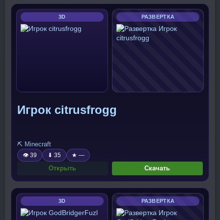
3D
РАЗВЕРТКА
Игрок citrusfrogg
⛏️ Minecraft
👁 39
⬇ 35
★ —
Открыть
Скачать
3D
РАЗВЕРТКА