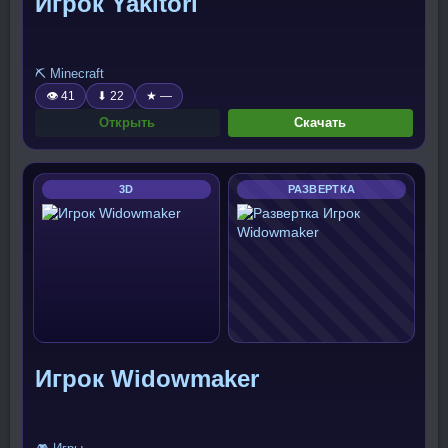
Игрок Yakitori
⛏️ Minecraft
👁 41
⬇ 22
★ —
Открыть
Скачать
3D
РАЗВЕРТКА
Игрок Widowmaker