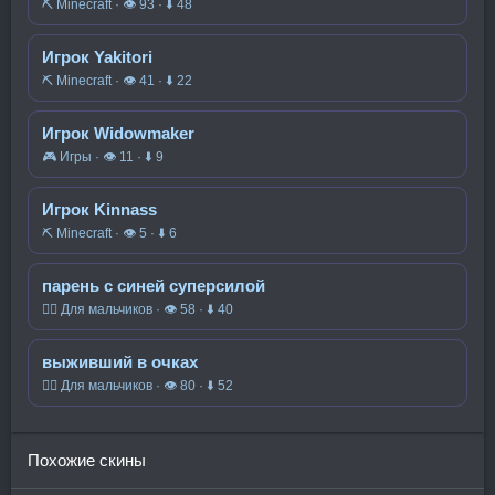
⛏️ Minecraft · 👁 93 · ⬇ 48
Игрок Yakitori
⛏️ Minecraft · 👁 41 · ⬇ 22
Игрок Widowmaker
🎮 Игры · 👁 11 · ⬇ 9
Игрок Kinnass
⛏️ Minecraft · 👁 5 · ⬇ 6
парень с синей суперсилой
🧍‍♂️ Для мальчиков · 👁 58 · ⬇ 40
выживший в очках
🧍‍♂️ Для мальчиков · 👁 80 · ⬇ 52
Похожие скины