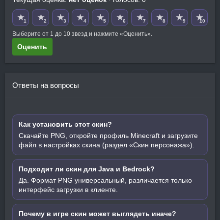
★
★
★
★
★
★
★
★
★
★
1
2
3
4
5
6
7
8
9
10
Выберите от 1 до 10 звезд и нажмите «Оценить».
Оценить
Ответы на вопросы
Как установить этот скин?
Скачайте PNG, откройте профиль Minecraft и загрузите
файл в настройках скина (раздел «Скин персонажа»).
Подходит ли скин для Java и Bedrock?
Да. Формат PNG универсальный, различается только
интерфейс загрузки в клиенте.
Почему в игре скин может выглядеть иначе?