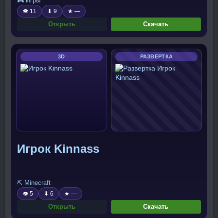
🎮 Игры
👁 11
⬇ 9
★ —
Открыть
Скачать
3D
РАЗВЕРТКА
Игрок Kinnass
⛏️ Minecraft
👁 5
⬇ 6
★ —
Открыть
Скачать