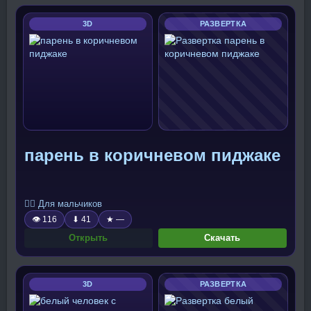
3D
РАЗВЕРТКА
парень в коричневом пиджаке
🧍‍♂️ Для мальчиков
👁 116
⬇ 41
★ —
Открыть
Скачать
3D
РАЗВЕРТКА