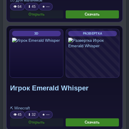
🧍‍♂️ Для мальчиков
👁 64
⬇ 45
★ —
Открыть
Скачать
3D
РАЗВЕРТКА
Игрок Emerald Whisper
⛏️ Minecraft
👁 45
⬇ 32
★ —
Открыть
Скачать