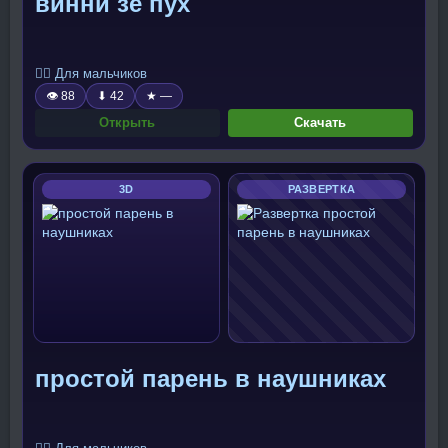
винни зе пух
🧍‍♂️ Для мальчиков
👁 88
⬇ 42
★ —
Открыть
Скачать
3D
РАЗВЕРТКА
простой парень в наушниках