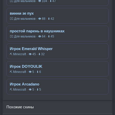
🧍‍♂️ Для мальчиков · 👁 104 · ⬇ 47
винни зе пух
🧍‍♂️ Для мальчиков · 👁 88 · ⬇ 42
простой парень в наушниках
🧍‍♂️ Для мальчиков · 👁 64 · ⬇ 45
Игрок Emerald Whisper
⛏️ Minecraft · 👁 45 · ⬇ 32
Игрок DOYOULIK
⛏️ Minecraft · 👁 5 · ⬇ 6
Игрок Arcadano
⛏️ Minecraft · 👁 5 · ⬇ 5
Похожие скины