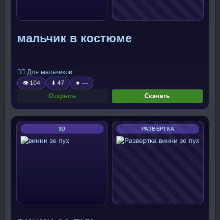
мальчик в костюме
🧍‍♂️ Для мальчиков
👁 104
⬇ 47
★ —
Открыть
Скачать
3D
РАЗВЕРТКА