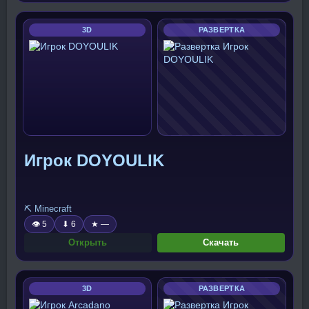
3D
РАЗВЕРТКА
Игрок DOYOULIK
⛏️ Minecraft
👁 5
⬇ 6
★ —
Открыть
Скачать
3D
РАЗВЕРТКА