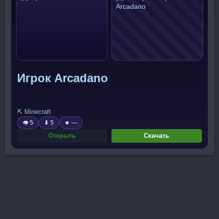
Игрок Arcadano
⛏️ Minecraft
👁 5
⬇ 5
★ —
Открыть
Скачать