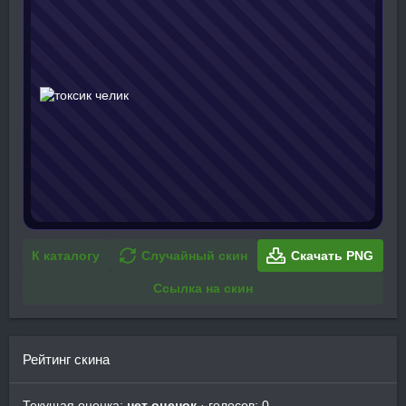
К каталогу
Случайный скин
Скачать PNG
Ссылка на скин
Рейтинг скина
Текущая оценка:
нет оценок
· голосов: 0