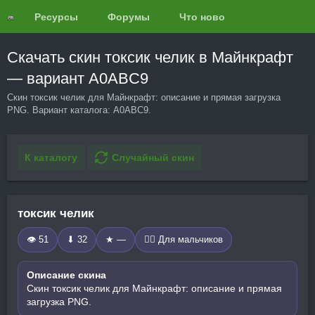
Ресурсы
Форумы
Что нового?
Обзоры
Скачать скин токсик челик в Майнкрафт
— вариант A0ABC9
Скин токсик челик для Майнкрафт: описание и прямая загрузка
PNG. Вариант каталога: A0ABC9.
К каталогу
Случайный скин
токсик челик
👁 51
⬇ 32
★ —
🧍‍♂️ Для мальчиков
Описание скина
Скин токсик челик для Майнкрафт: описание и прямая
загрузка PNG.