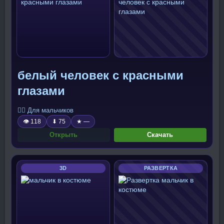
белый человек с красными
глазами
🧍‍♂️ Для мальчиков
👁 118
⬇ 75
★ —
Открыть
Скачать
3D
РАЗВЕРТКА