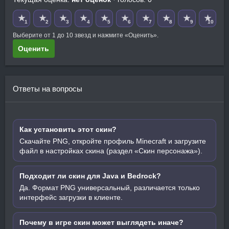
★
★
★
★
★
★
★
★
★
★
1
2
3
4
5
6
7
8
9
10
Выберите от 1 до 10 звезд и нажмите «Оценить».
Оценить
Ответы на вопросы
Как установить этот скин?
Скачайте PNG, откройте профиль Minecraft и загрузите
файл в настройках скина (раздел «Скин персонажа»).
Подходит ли скин для Java и Bedrock?
Да. Формат PNG универсальный, различается только
интерфейс загрузки в клиенте.
Почему в игре скин может выглядеть иначе?