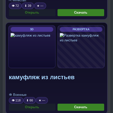
⛏️ Minecraft
👁 72
⬇ 39
★ —
Открыть
Скачать
3D
РАЗВЕРТКА
камуфляж из листьев
🪖 Военные
👁 118
⬇ 66
★ —
Открыть
Скачать