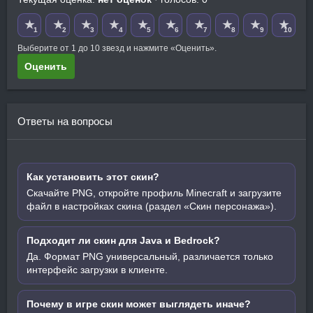
★
★
★
★
★
★
★
★
★
★
1
2
3
4
5
6
7
8
9
10
Выберите от 1 до 10 звезд и нажмите «Оценить».
Оценить
Ответы на вопросы
Как установить этот скин?
Скачайте PNG, откройте профиль Minecraft и загрузите
файл в настройках скина (раздел «Скин персонажа»).
Подходит ли скин для Java и Bedrock?
Да. Формат PNG универсальный, различается только
интерфейс загрузки в клиенте.
Почему в игре скин может выглядеть иначе?