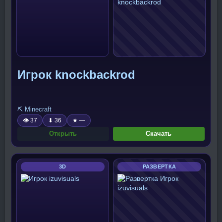
Игрок knockbackrod
⛏️ Minecraft
👁 37
⬇ 36
★ —
Открыть
Скачать
3D
РАЗВЕРТКА