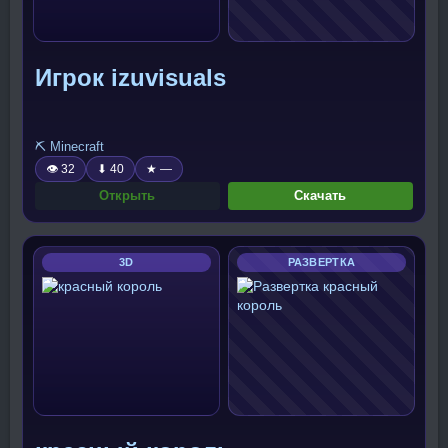
Игрок izuvisuals
⛏️ Minecraft
👁 32
⬇ 40
★ —
Открыть
Скачать
3D
РАЗВЕРТКА