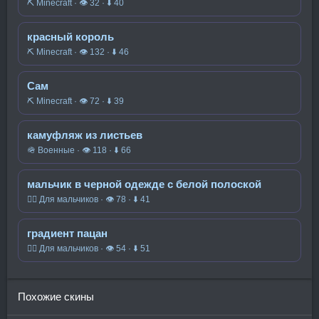
⛏️ Minecraft · 👁 32 · ⬇ 40
красный король
⛏️ Minecraft · 👁 132 · ⬇ 46
Сам
⛏️ Minecraft · 👁 72 · ⬇ 39
камуфляж из листьев
🪖 Военные · 👁 118 · ⬇ 66
мальчик в черной одежде с белой полоской
🧍‍♂️ Для мальчиков · 👁 78 · ⬇ 41
градиент пацан
🧍‍♂️ Для мальчиков · 👁 54 · ⬇ 51
Похожие скины