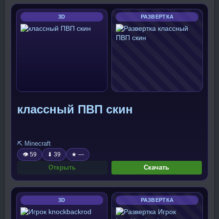
3D
РАЗВЕРТКА
классный ПВП скин
⛏️ Minecraft
👁 59
⬇ 39
★ —
Открыть
Скачать
3D
РАЗВЕРТКА