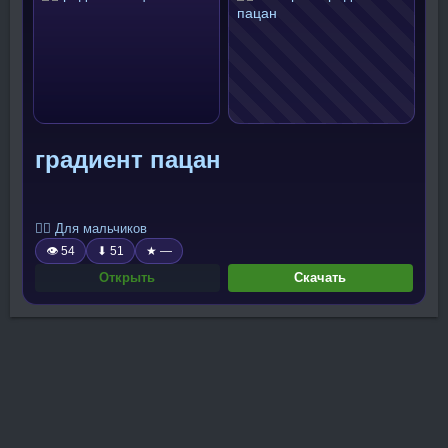
градиент пацан
🧍‍♂️ Для мальчиков
👁 54
⬇ 51
★ —
Открыть
Скачать