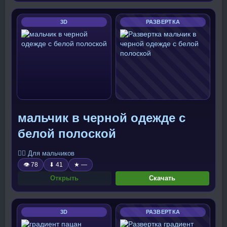
3D
РАЗВЕРТКА
мальчик в черной одежде с
белой полоской
🧍‍♂️ Для мальчиков
👁 78
⬇ 41
★ —
Открыть
Скачать
3D
РАЗВЕРТКА