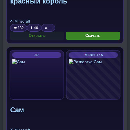
красный король
⛏️ Minecraft
👁 132
⬇ 46
★ —
Открыть
Скачать
3D
РАЗВЕРТКА
Сам