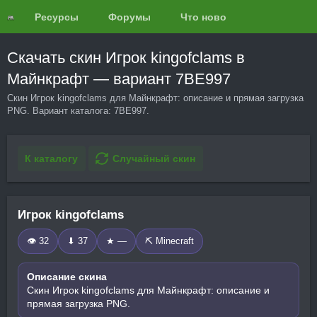
Ресурсы
Форумы
Что нового?
Обзоры
Скачать скин Игрок kingofclams в
Майнкрафт — вариант 7BE997
Скин Игрок kingofclams для Майнкрафт: описание и прямая загрузка
PNG. Вариант каталога: 7BE997.
К каталогу
Случайный скин
Игрок kingofclams
👁 32
⬇ 37
★ —
⛏️ Minecraft
Описание скина
Скин Игрок kingofclams для Майнкрафт: описание и
прямая загрузка PNG.