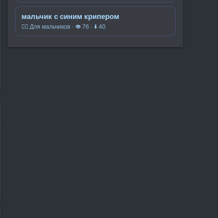
мальчик с синим крипером
🧍‍♂️ Для мальчиков · 👁 76 · ⬇ 40