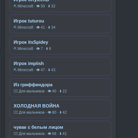
⛏️ Minecraft · 👁 50 · ⬇ 32
Игрок tuturou
⛏️ Minecraft · 👁 41 · ⬇ 34
Игрок itsSpidey
⛏️ Minecraft · 👁 7 · ⬇ 6
Игрок impiish
⛏️ Minecraft · 👁 47 · ⬇ 43
Из гриффиндора
🧍‍♂️ Для мальчиков · 👁 40 · ⬇ 22
ХОЛОДНАЯ ВОЙНА
🧍‍♂️ Для мальчиков · 👁 80 · ⬇ 42
чувак с белым лицом
🧍‍♂️ Для мальчиков · 👁 68 · ⬇ 41