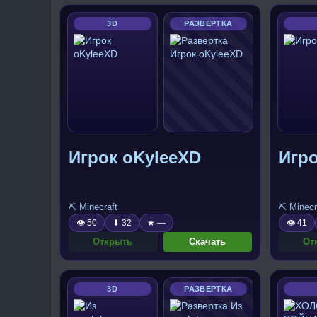
3D
РАЗВЕРТКА
Игрок oKyleeXD
Игро
⛏️ Minecraft
⛏️ Minecr
👁 50
⬇ 32
★ —
👁 41
Открыть
Скачать
От
3D
РАЗВЕРТКА