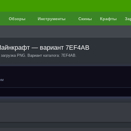
Обзоры
Инструменты
Скины
Крафты
За
 Майнкрафт — вариант 7EF4AB
 загрузка PNG. Вариант каталога: 7EF4AB.