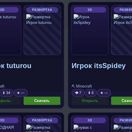
3D
РАЗВЕРТКА
3D
РАЗВЕ
к tuturou
Игрок itsSpidey
aft
⛏️ Minecraft
⬇ 34
★ —
👁 7
⬇ 6
★ —
крыть
Скачать
Открыть
Скач
3D
РАЗВЕРТКА
3D
РАЗВЕ