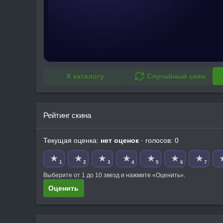
К каталогу
Случайный скин
Рейтинг скина
Текущая оценка:
нет оценок
· голосов: 0
★
★
★
★
★
★
★
1
2
3
4
5
6
7
Выберите от 1 до 10 звезд и нажмите «Оценить».
Оценить