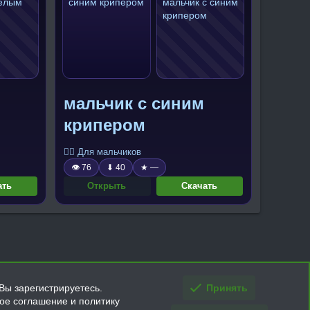
мальчик с синим
крипером
🧍‍♂️ Для мальчиков
👁 76
⬇ 40
★ —
ать
Открыть
Скачать
Вы зарегистрируетесь.
Принять
кое соглашение и политику