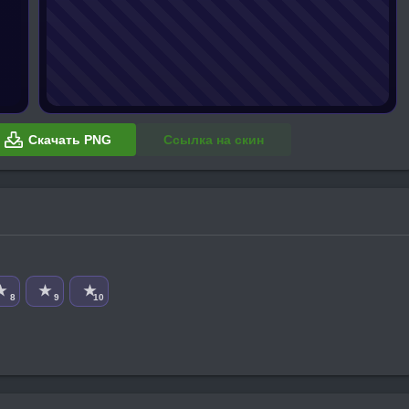
Скачать PNG
Ссылка на скин
★
★
★
8
9
10