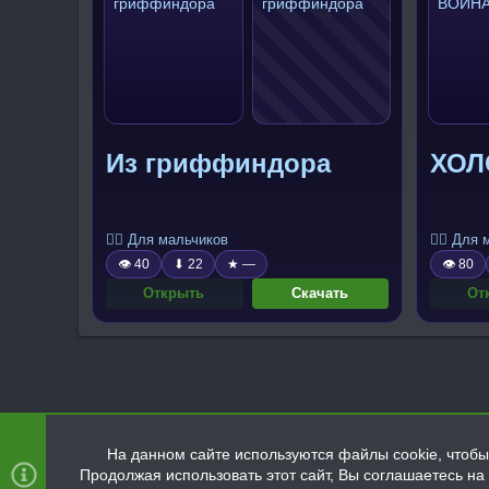
Из гриффиндора
ХОЛ
🧍‍♂️ Для мальчиков
🧍‍♂️ Для
👁 40
⬇ 22
★ —
👁 80
Открыть
Скачать
От
На данном сайте используются файлы cookie, чтобы 
Продолжая использовать этот сайт, Вы соглашаетесь н