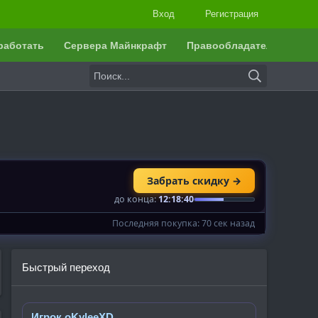
Вход
Регистрация
работать
Сервера Майнкрафт
Правообладателям
Быстрый переход
Игрок oKyleeXD