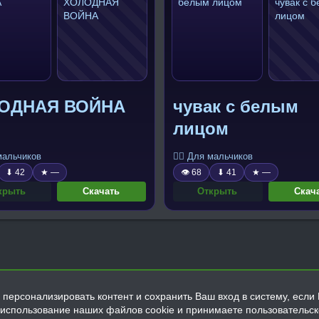
ОДНАЯ ВОЙНА
чувак с белым
лицом
 мальчиков
🧍‍♂️ Для мальчиков
⬇ 42
★ —
👁 68
⬇ 41
★ —
крыть
Скачать
Открыть
Скач
персонализировать контент и сохранить Ваш вход в систему, если 
а использование наших файлов cookie и принимаете пользовательс