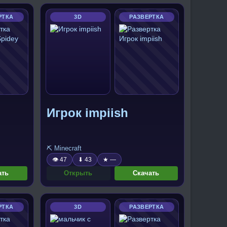
РТКА
3D
РАЗВЕРТКА
Игрок impiish
⛏️ Minecraft
👁 47
⬇ 43
★ —
ать
Открыть
Скачать
РТКА
3D
РАЗВЕРТКА