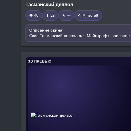
Тасманский деявол
👁 40
⬇ 32
★ —
⛏️ Minecraft
Описание скина
Скин Тасманский деявол для Майнкрафт: описание 
3D ПРЕВЬЮ