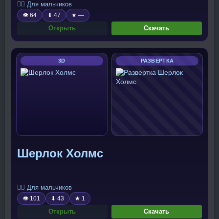
🧍‍♂️ Для мальчиков
👁 64
⬇ 47
★ —
Открыть
Скачать
3D
РАЗВЕРТКА
Шерлок Холмс
🧍‍♂️ Для мальчиков
👁 101
⬇ 43
★ 1
Открыть
Скачать