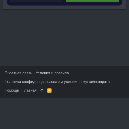
Обратная связь
Условия и правила
Политика конфиденциальности и условия покупки/возврата
Помощь
Главная
R
S
S
На данном сайте используются файлы cookie, чтобы
персонализировать контент и сохранить Ваш вход в систему,
если Вы зарегистрируетесь.
Продолжая использовать этот сайт, Вы соглашаетесь на
использование наших файлов cookie и принимаете
пользовательское соглашение и политику конфиденциальности.