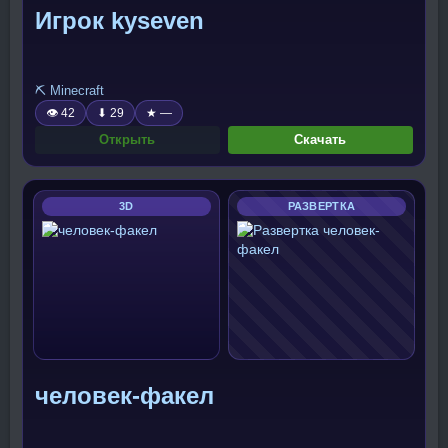
Игрок kyseven
⛏️ Minecraft
👁 42
⬇ 29
★ —
Открыть
Скачать
3D
РАЗВЕРТКА
человек-факел