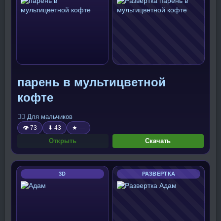
парень в мультицветной
кофте
🧍‍♂️ Для мальчиков
👁 73
⬇ 43
★ —
Открыть
Скачать
3D
РАЗВЕРТКА