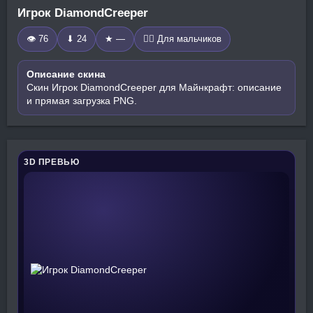
Игрок DiamondCreeper
👁 76
⬇ 24
★ —
🧍‍♂️ Для мальчиков
Описание скина
Скин Игрок DiamondCreeper для Майнкрафт: описание
и прямая загрузка PNG.
3D ПРЕВЬЮ