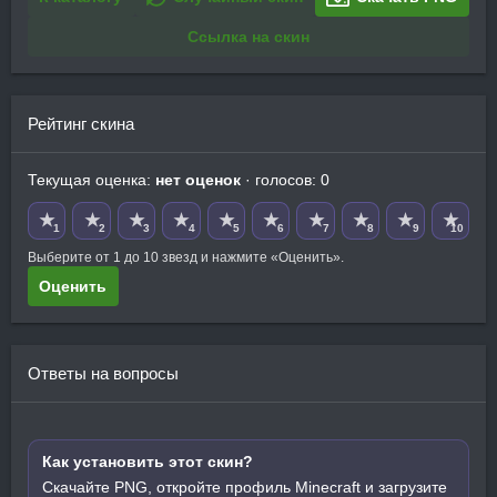
Ссылка на скин
Рейтинг скина
Текущая оценка:
нет оценок
· голосов: 0
★
★
★
★
★
★
★
★
★
★
1
2
3
4
5
6
7
8
9
10
Выберите от 1 до 10 звезд и нажмите «Оценить».
Оценить
Ответы на вопросы
Как установить этот скин?
Скачайте PNG, откройте профиль Minecraft и загрузите