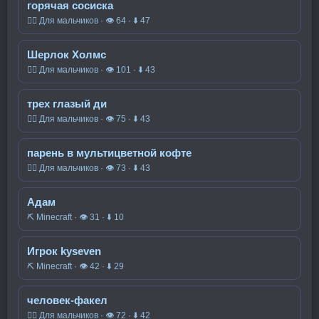
горячая сосиска
🧍‍♂️ Для мальчиков · 👁 64 · ⬇ 47
Шерлок Холмс
🧍‍♂️ Для мальчиков · 👁 101 · ⬇ 43
трех глазый ди
🧍‍♂️ Для мальчиков · 👁 75 · ⬇ 43
парень в мультицветной кофте
🧍‍♂️ Для мальчиков · 👁 73 · ⬇ 43
Адам
⛏️ Minecraft · 👁 31 · ⬇ 10
Игрок kyseven
⛏️ Minecraft · 👁 42 · ⬇ 29
человек-факел
🧍‍♂️ Для мальчиков · 👁 72 · ⬇ 42