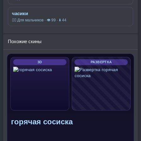
часики
🧍‍♂️ Для мальчиков · 👁 99 · ⬇ 44
Похожие скины
3D
РАЗВЕРТКА
горячая сосиска