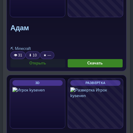
Адам
⛏️ Minecraft
👁 31
⬇ 10
★ —
Открыть
Скачать
3D
РАЗВЕРТКА