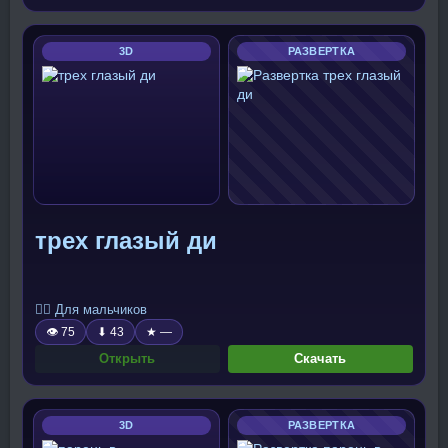
3D
РАЗВЕРТКА
трех глазый ди
🧍‍♂️ Для мальчиков
👁 75
⬇ 43
★ —
Открыть
Скачать
3D
РАЗВЕРТКА