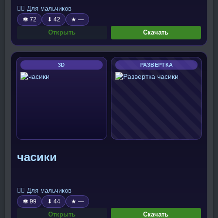
🧍‍♂️ Для мальчиков
👁 72
⬇ 42
★ —
Открыть
Скачать
3D
РАЗВЕРТКА
часики
🧍‍♂️ Для мальчиков
👁 99
⬇ 44
★ —
Открыть
Скачать