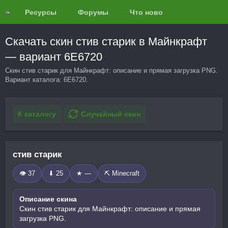
Ресурсы
Форумы
Что нового?
Обзоры
Скачать скин стив старик в Майнкрафт
— вариант 6E6720
Скин стив старик для Майнкрафт: описание и прямая загрузка PNG.
Вариант каталога: 6E6720.
К каталогу
Случайный скин
стив старик
👁 37
⬇ 25
★ —
⛏️ Minecraft
Описание скина
Скин стив старик для Майнкрафт: описание и прямая
загрузка PNG.