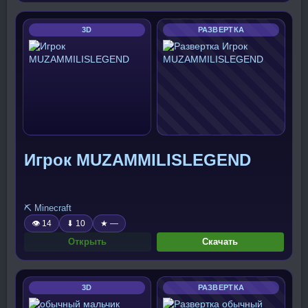
3D
РАЗВЕРТКА
Игрок MUZAMMILISLEGEND
⛏️ Minecraft
👁 14
⬇ 10
★ —
Открыть
Скачать
3D
РАЗВЕРТКА