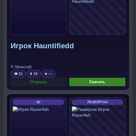
Игрок Hauntifiedd
⛏️ Minecraft
👁 31
⬇ 34
★ —
Открыть
Скачать
3D
РАЗВЕРТКА