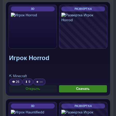
3D
РАЗВЕРТКА
Игрок Horrod
⛏️ Minecraft
👁 26
⬇ 9
★ —
Открыть
Скачать
3D
РАЗВЕРТКА