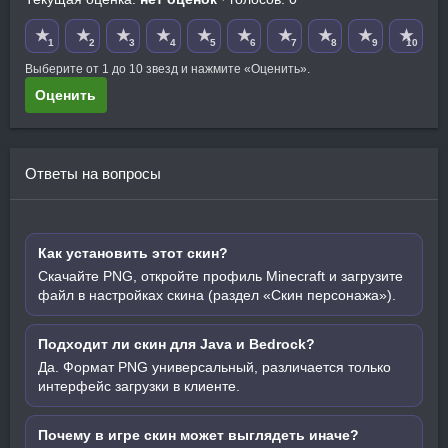
★
★
★
★
★
★
★
★
★
★
1
2
3
4
5
6
7
8
9
10
Выберите от 1 до 10 звезд и нажмите «Оценить».
Оценить
Ответы на вопросы
Как установить этот скин?
Скачайте PNG, откройте профиль Minecraft и загрузите
файл в настройках скина (раздел «Скин персонажа»).
Подходит ли скин для Java и Bedrock?
Да. Формат PNG универсальный, различается только
интерфейс загрузки в клиенте.
Почему в игре скин может выглядеть иначе?