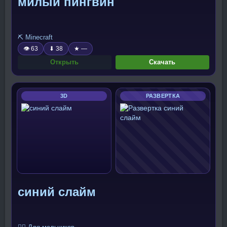
милый пингвин
⛏️ Minecraft
👁 63
⬇ 38
★ —
Открыть
Скачать
3D
РАЗВЕРТКА
синий слайм