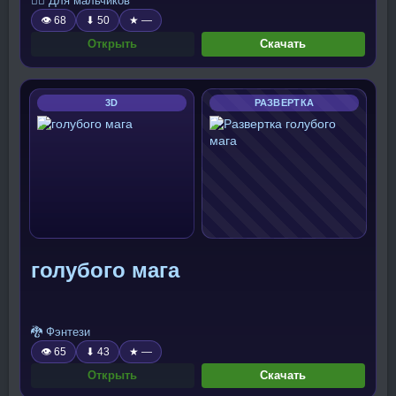
🧍‍♂️ Для мальчиков
👁 68
⬇ 50
★ —
Открыть
Скачать
3D
РАЗВЕРТКА
голубого мага
🐉 Фэнтези
👁 65
⬇ 43
★ —
Открыть
Скачать