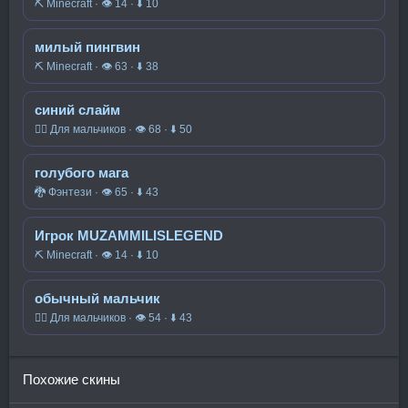
⛏️ Minecraft · 👁 14 · ⬇ 10
милый пингвин
⛏️ Minecraft · 👁 63 · ⬇ 38
синий слайм
🧍‍♂️ Для мальчиков · 👁 68 · ⬇ 50
голубого мага
🐉 Фэнтези · 👁 65 · ⬇ 43
Игрок MUZAMMILISLEGEND
⛏️ Minecraft · 👁 14 · ⬇ 10
обычный мальчик
🧍‍♂️ Для мальчиков · 👁 54 · ⬇ 43
Похожие скины