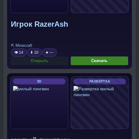
Игрок RazerAsh
⛏️ Minecraft
👁 14
⬇ 10
★ —
Открыть
Скачать
3D
РАЗВЕРТКА