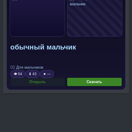
обычный мальчик
🧍‍♂️ Для мальчиков
👁 54
⬇ 43
★ —
Открыть
Скачать