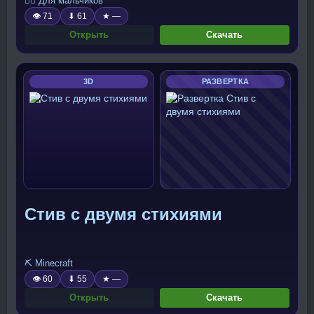
🧍‍♂️ Для мальчиков
👁 71
⬇ 61
★ —
Открыть
Скачать
3D
РАЗВЕРТКА
Стив с двумя стихиями
⛏️ Minecraft
👁 60
⬇ 55
★ —
Открыть
Скачать