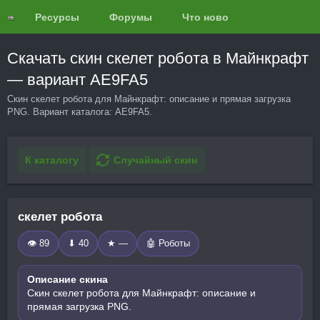
Ресурсы
Форумы
Что нового?
Обзоры
Скачать скин скелет робота в Майнкрафт
— вариант AE9FA5
Скин скелет робота для Майнкрафт: описание и прямая загрузка
PNG. Вариант каталога: AE9FA5.
К каталогу
Случайный скин
скелет робота
👁 89
⬇ 40
★ —
🤖 Роботы
Описание скина
Скин скелет робота для Майнкрафт: описание и
прямая загрузка PNG.