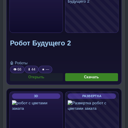
Робот Будущего 2
🤖 Роботы
👁 66
⬇ 44
★ —
Открыть
Скачать
3D
РАЗВЕРТКА