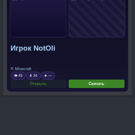
Игрок NotOli
⛏️ Minecraft
👁 45
⬇ 34
★ —
Открыть
Скачать