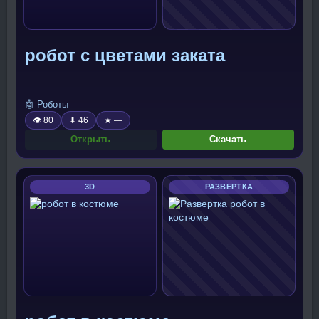
робот с цветами заката
🤖 Роботы
👁 80
⬇ 46
★ —
Открыть
Скачать
3D
РАЗВЕРТКА