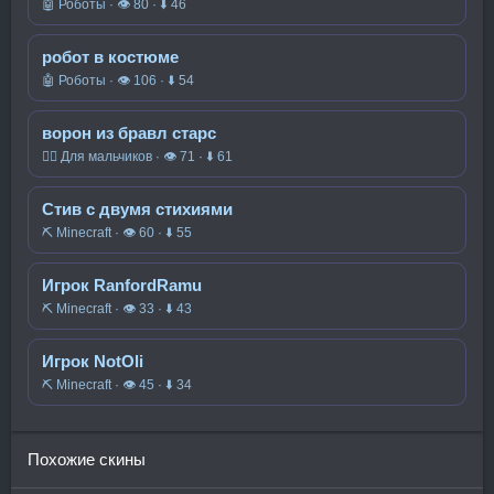
🤖 Роботы · 👁 80 · ⬇ 46
робот в костюме
🤖 Роботы · 👁 106 · ⬇ 54
ворон из бравл старс
🧍‍♂️ Для мальчиков · 👁 71 · ⬇ 61
Стив с двумя стихиями
⛏️ Minecraft · 👁 60 · ⬇ 55
Игрок RanfordRamu
⛏️ Minecraft · 👁 33 · ⬇ 43
Игрок NotOli
⛏️ Minecraft · 👁 45 · ⬇ 34
Похожие скины