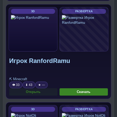
3D
РАЗВЕРТКА
Игрок RanfordRamu
⛏️ Minecraft
👁 33
⬇ 43
★ —
Открыть
Скачать
3D
РАЗВЕРТКА