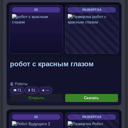
3D
РАЗВЕРТКА
робот с красным глазом
🤖 Роботы
👁 71
⬇ 51
★ —
Открыть
Скачать
3D
РАЗВЕРТКА