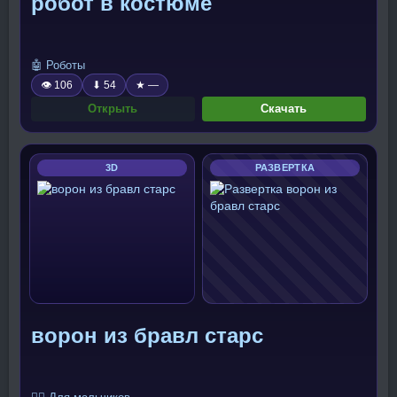
робот в костюме
🤖 Роботы
👁 106
⬇ 54
★ —
Открыть
Скачать
3D
РАЗВЕРТКА
ворон из бравл старс