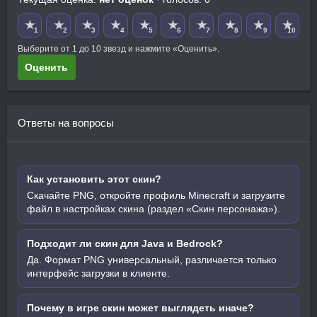
★
★
★
★
★
★
★
★
★
★
1
2
3
4
5
6
7
8
9
10
Выберите от 1 до 10 звезд и нажмите «Оценить».
Оценить
Ответы на вопросы
Как установить этот скин?
Скачайте PNG, откройте профиль Minecraft и загрузите
файл в настройках скина (раздел «Скин персонажа»).
Подходит ли скин для Java и Bedrock?
Да. Формат PNG универсальный, различается только
интерфейс загрузки в клиенте.
Почему в игре скин может выглядеть иначе?