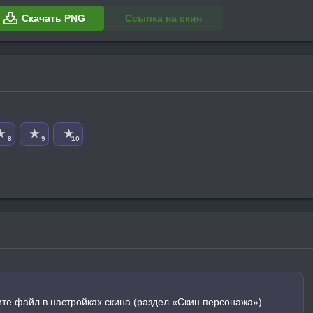
Скачать PNG
Ссылка на скин
★
★
★
8
9
10
ите файл в настройках скина (раздел «Скин персонажа»).