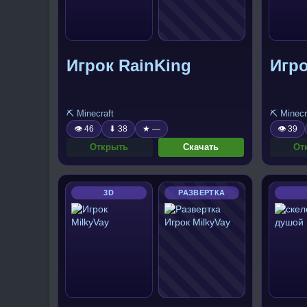
Игрок RainKing
Игро
⛏️ Minecraft
⛏️ Minecr
👁 46
⬇ 38
★ —
👁 39
Открыть
Скачать
От
3D
РАЗВЕРТКА