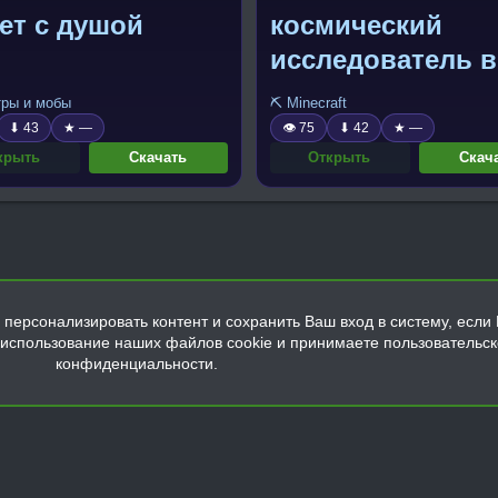
ет с душой
космический
исследователь в
скафандре
тры и мобы
⛏️ Minecraft
⬇ 43
★ —
👁 75
⬇ 42
★ —
крыть
Скачать
Открыть
Скач
персонализировать контент и сохранить Ваш вход в систему, если 
а использование наших файлов cookie и принимаете пользовательс
конфиденциальности.
Обратная связь
Условия и правила
Политика конфиденциальнос