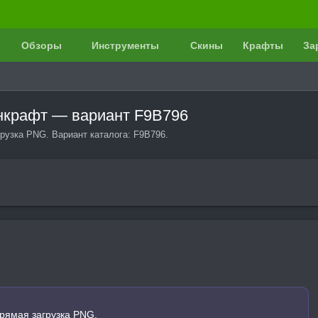
Обзоры
Инструменты
Скины
Крафты
За
йнкрафт — вариант F9B796
рузка PNG. Вариант каталога: F9B796.
рямая загрузка PNG.