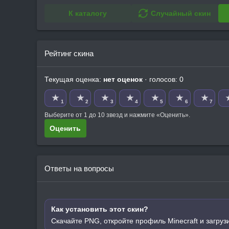
К каталогу
Случайный скин
Рейтинг скина
Текущая оценка:
нет оценок
· голосов: 0
★
★
★
★
★
★
★
1
2
3
4
5
6
7
Выберите от 1 до 10 звезд и нажмите «Оценить».
Оценить
Ответы на вопросы
Как установить этот скин?
Скачайте PNG, откройте профиль Minecraft и загруз