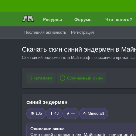
Ресурсы
Форумы
Что нового?
Последняя активность
Регистрация
Скачать скин синий эндермен в Ма
Скин синий эндермен для Майнкрафт: описание и прямая заг
К каталогу
Случайный скин
синий эндермен
👁 105
⬇ 43
★ —
⛏️ Minecraft
Описание скина
Скин синий эндермен для Майнкрафт: описание и п