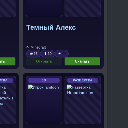
Темный Алекс
⛏️ Minecraft
👁 13
⬇ 10
★ —
ать
Открыть
Скачать
РТКА
3D
РАЗВЕРТКА