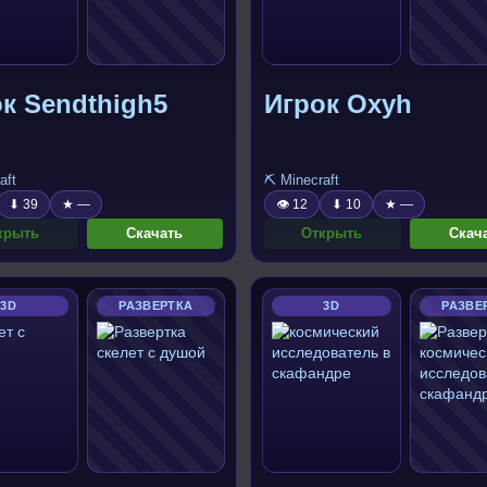
к Sendthigh5
Игрок Oxyh
aft
⛏️ Minecraft
⬇ 39
★ —
👁 12
⬇ 10
★ —
крыть
Скачать
Открыть
Скач
3D
РАЗВЕРТКА
3D
РАЗВЕ