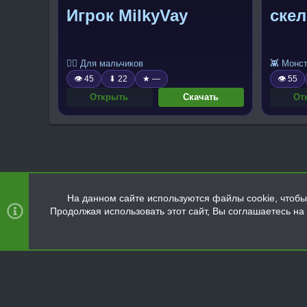
Игрок MilkyVay
скел
🧍‍♂️ Для мальчиков
👾 Монс
👁 45
⬇ 22
★ —
👁 55
Открыть
Скачать
От
На данном сайте используются файлы cookie, чтобы 
Продолжая использовать этот сайт, Вы соглашаетесь н