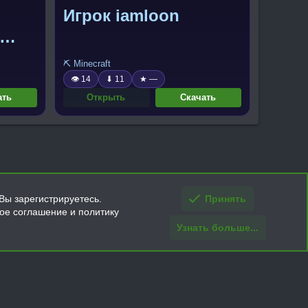
Игрок iamloon
⛏️ Minecraft
👁 14
⬇ 11
★ —
ать
Открыть
Скачать
Вы зарегистрируетесь.
Принять
кое соглашение и политику
Узнать больше...
ти и условия покупки/возврата
Помощь
Главная
R
S
S