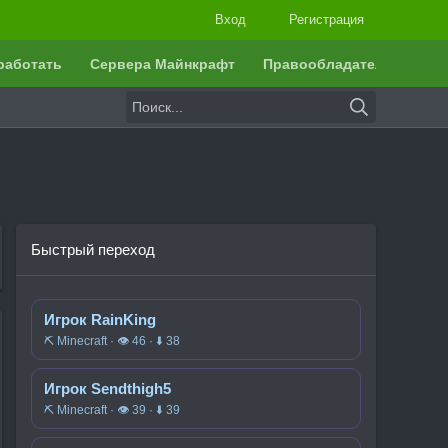
Вход
Регистрация
работать
Сервера Майнкрафт
Правообладателям
Быстрый переход
Игрок RainKing
⛏️ Minecraft · 👁 46 · ⬇ 38
Игрок Sendthigh5
⛏️ Minecraft · 👁 39 · ⬇ 39