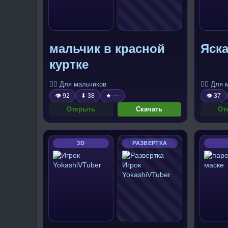
мальчик в красной
Яска
куртке
🧍‍♂️ Для мальчиков
🧍‍♂️ Для
👁 92
⬇ 38
★ —
👁 37
Открыть
Скачать
От
3D
РАЗВЕРТКА