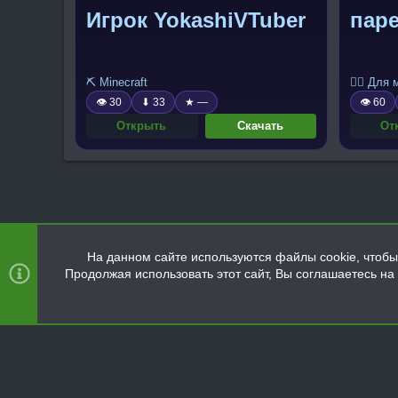
Игрок YokashiVTuber
паре
⛏️ Minecraft
🧍‍♂️ Для
👁 30
⬇ 33
★ —
👁 60
Открыть
Скачать
От
На данном сайте используются файлы cookie, чтобы 
Продолжая использовать этот сайт, Вы соглашаетесь н