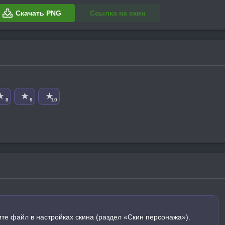
Скачать PNG
Ссылка на скин
★
★
★
8
9
10
ите файл в настройках скина (раздел «Скин персонажа»).