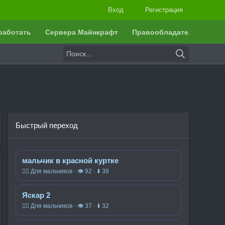
Вход
Регистрация
работать
Сервера Майнкрафт
Правообладателям
Быстрый переход
мальчик в красной куртке
🧍‍♂️ Для мальчиков · 👁 92 · ⬇ 38
Яскар 2
🧍‍♂️ Для мальчиков · 👁 37 · ⬇ 32