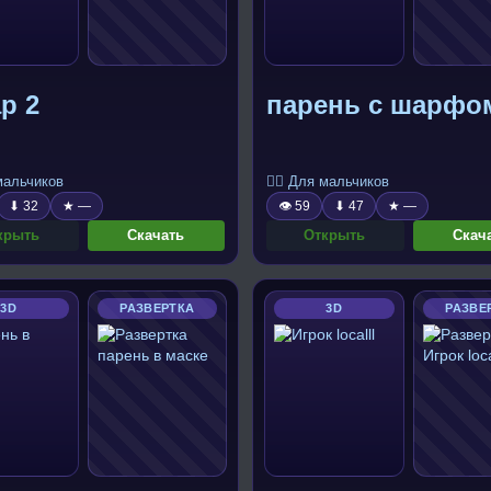
р 2
парень с шарфо
 мальчиков
🧍‍♂️ Для мальчиков
⬇ 32
★ —
👁 59
⬇ 47
★ —
крыть
Скачать
Открыть
Скач
3D
РАЗВЕРТКА
3D
РАЗВЕ