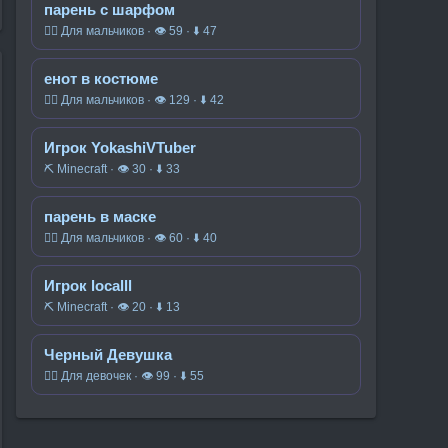
парень с шарфом
🧍‍♂️ Для мальчиков · 👁 59 · ⬇ 47
енот в костюме
🧍‍♂️ Для мальчиков · 👁 129 · ⬇ 42
Игрок YokashiVTuber
⛏️ Minecraft · 👁 30 · ⬇ 33
парень в маске
🧍‍♂️ Для мальчиков · 👁 60 · ⬇ 40
Игрок localll
⛏️ Minecraft · 👁 20 · ⬇ 13
Черный Девушка
🧍‍♀️ Для девочек · 👁 99 · ⬇ 55