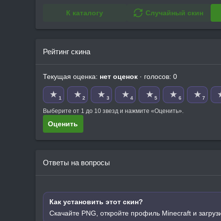
К каталогу
Случайный скин
Рейтинг скина
Текущая оценка:
нет оценок
· голосов: 0
★
★
★
★
★
★
★
1
2
3
4
5
6
7
Выберите от 1 до 10 звезд и нажмите «Оценить».
Оценить
Ответы на вопросы
Как установить этот скин?
Скачайте PNG, откройте профиль Minecraft и загруз