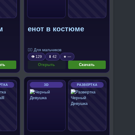
м
енот в костюме
🧍‍♂️ Для мальчиков
👁 129
⬇ 42
★ —
ать
Открыть
Скачать
РТКА
3D
РАЗВЕРТКА