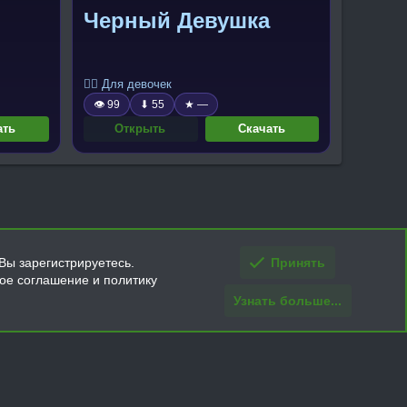
Черный Девушка
🧍‍♀️ Для девочек
👁 99
⬇ 55
★ —
ать
Открыть
Скачать
Вы зарегистрируетесь.
Принять
кое соглашение и политику
Узнать больше...
ти и условия покупки/возврата
Помощь
Главная
R
S
S