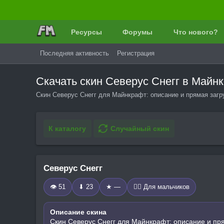
Ресурсы
Форумы
Что нового?
Последняя активность
Регистрация
Скачать скин Северус Снегг в Майн
Скин Северус Снегг для Майнкрафт: описание и прямая загр
К каталогу
Случайный скин
Северус Снегг
👁 51
⬇ 23
★ —
🧍‍♂️ Для мальчиков
Описание скина
Скин Северус Снегг для Майнкрафт: описание и пр