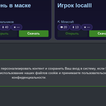
нь в маске
Игрок localll
 мальчиков
⛏️ Minecraft
⬇ 40
★ —
👁 20
⬇ 13
★ —
крыть
Скачать
Открыть
Скач
персонализировать контент и сохранить Ваш вход в систему, если 
а использование наших файлов cookie и принимаете пользовательс
конфиденциальности.
Обратная связь
Условия и правила
Политика конфиденциальнос