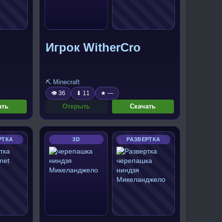
Игрок WitherCro
⛏️ Minecraft
👁 36
⬇ 11
★ —
ать
Открыть
Скачать
РТКА
3D
РАЗВЕРТКА