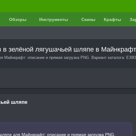
Обзоры
Инструменты
Скины
Крафты
За
в в зелёной лягушачьей шляпе в Майнкраф
я Майнкрафт: описание и прямая загрузка PNG. Вариант каталога: E39D
чьей шляпе
шляпе для Майнкрафт: описание и прямая загрузка PNG.