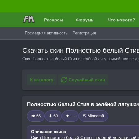
Ресурсы
Форумы
Что нового?
Последняя активность
Регистрация
Скачать скин Полностью белый Сти
Скин Полностью белый Стив в зелёной лягушачьей шляпе дл
К каталогу
Случайный скин
Полностью белый Стив в зелёной лягуша
👁 66
⬇ 60
★ —
⛏️ Minecraft
Описание скина
Скин Полностью белый Стив в зелёной лягушачьей 