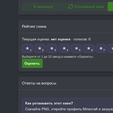
К каталогу
Случайный скин
Рейтинг скина
Текущая оценка:
нет оценок
· голосов: 0
★
★
★
★
★
★
★
1
2
3
4
5
6
7
Выберите от 1 до 10 звезд и нажмите «Оценить».
Оценить
Ответы на вопросы
Как установить этот скин?
Скачайте PNG, откройте профиль Minecraft и загруз