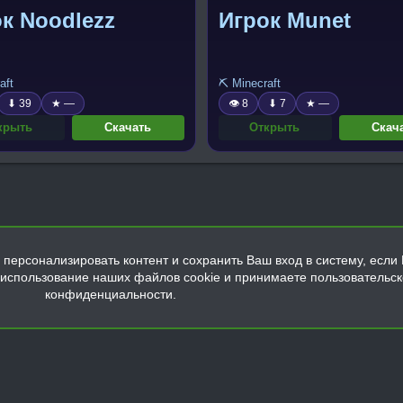
к Noodlezz
Игрок Munet
aft
⛏️ Minecraft
⬇ 39
★ —
👁 8
⬇ 7
★ —
крыть
Скачать
Открыть
Скач
персонализировать контент и сохранить Ваш вход в систему, если 
а использование наших файлов cookie и принимаете пользовательс
конфиденциальности.
Обратная связь
Условия и правила
Политика конфиденциальнос