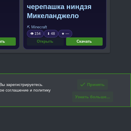
черепашка ниндзя
Микеланджело
⛏️ Minecraft
👁 154
⬇ 48
★ —
ать
Открыть
Скачать
Вы зарегистрируетесь.
Принять
кое соглашение и политику
Узнать больше...
ти и условия покупки/возврата
Помощь
Главная
R
S
S