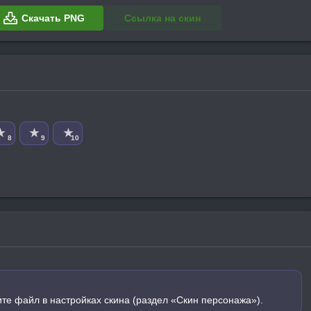
Скачать PNG
Ссылка на скин
★
★
★
8
9
10
ите файл в настройках скина (раздел «Скин персонажа»).