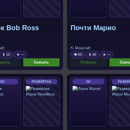
к Bob Ross
Почти Марио
aft
⛏️ Minecraft
⬇ 10
★ —
👁 65
⬇ 46
★ —
крыть
Скачать
Открыть
Скач
3D
РАЗВЕРТКА
3D
РАЗВЕ