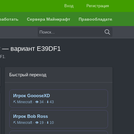
Вход
Регистрация
работать
Сервера Майнкрафт
Правообладателям
т — вариант E39DF1
F1.
Быстрый переход
Игрок GoooseXD
⛏️ Minecraft · 👁 34 · ⬇ 43
Игрок Bob Ross
⛏️ Minecraft · 👁 19 · ⬇ 10