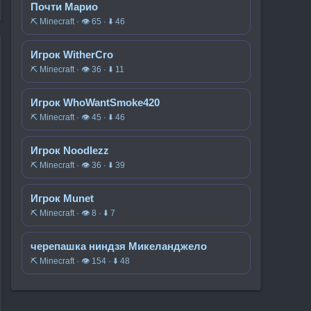
Почти Марио
⛏️ Minecraft · 👁 65 · ⬇ 46
Игрок WitherCro
⛏️ Minecraft · 👁 36 · ⬇ 11
Игрок WhoWantSmoke420
⛏️ Minecraft · 👁 45 · ⬇ 46
Игрок Noodlezz
⛏️ Minecraft · 👁 36 · ⬇ 39
Игрок Munet
⛏️ Minecraft · 👁 8 · ⬇ 7
черепашка ниндзя Микеланджело
⛏️ Minecraft · 👁 154 · ⬇ 48