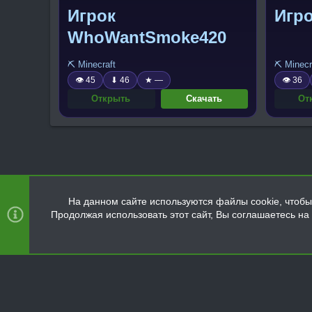
Игрок
Игро
WhoWantSmoke420
⛏️ Minecraft
⛏️ Minecr
👁 45
⬇ 46
★ —
👁 36
Открыть
Скачать
От
На данном сайте используются файлы cookie, чтобы 
Продолжая использовать этот сайт, Вы соглашаетесь н