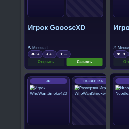
Игрок GoooseXD
Игро
⛏️ Minecraft
⛏️ Minecr
👁 34
⬇ 43
★ —
👁 19
Открыть
Скачать
От
3D
РАЗВЕРТКА