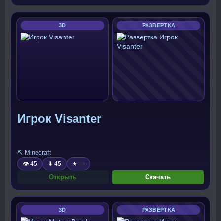
3D
РАЗВЕРТКА
Игрок Visanter
⛏️ Minecraft
👁 45
⬇ 45
★ —
Открыть
Скачать
3D
РАЗВЕРТКА