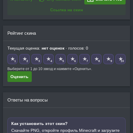
Ссылка на скин
Рейтинг скина
Текущая оценка:
нет оценок
· голосов: 0
★
★
★
★
★
★
★
★
★
★
1
2
3
4
5
6
7
8
9
10
Выберите от 1 до 10 звезд и нажмите «Оценить».
Оценить
Ответы на вопросы
Как установить этот скин?
Скачайте PNG, откройте профиль Minecraft и загрузите