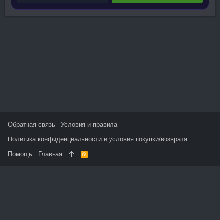
Обратная связь
Условия и правила
Политика конфиденциальности и условия покупки/возврата
Помощь
Главная
R
S
S
На данном сайте используются файлы cookie, чтобы
персонализировать контент и сохранить Ваш вход в систему,
если Вы зарегистрируетесь.
Продолжая использовать этот сайт, Вы соглашаетесь на
использование наших файлов cookie и принимаете
пользовательское соглашение и политику конфиденциальности.