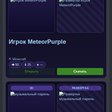
Игрок MeteorPurple
⛏️ Minecraft
👁 50
⬇ 25
★ —
Открыть
Скачать
3D
РАЗВЕРТКА