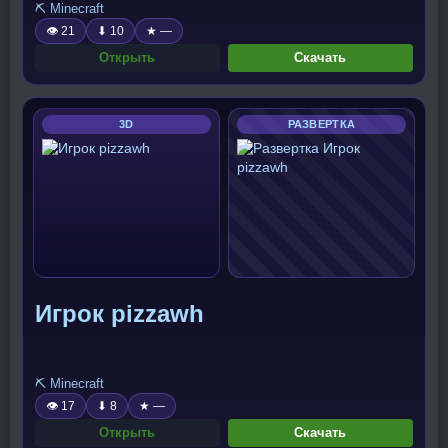
⛏️ Minecraft
👁 21
⬇ 10
★ —
Открыть
Скачать
3D
РАЗВЕРТКА
Игрок pizzawh
⛏️ Minecraft
👁 17
⬇ 8
★ —
Открыть
Скачать