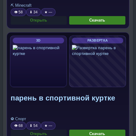
⛏️ Minecraft
👁 58
⬇ 34
★ —
Открыть
Скачать
3D
РАЗВЕРТКА
парень в спортивной куртке
⚽ Спорт
👁 68
⬇ 54
★ —
Открыть
Скачать