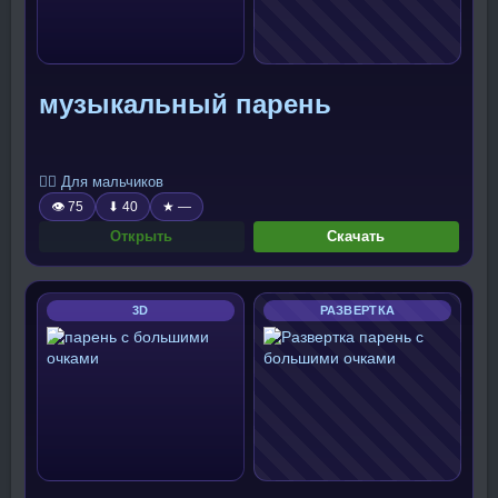
музыкальный парень
🧍‍♂️ Для мальчиков
👁 75
⬇ 40
★ —
Открыть
Скачать
3D
РАЗВЕРТКА