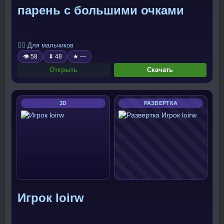
парень с большими очками
🧍‍♂️ Для мальчиков
👁 58
⬇ 48
★ —
Открыть
Скачать
3D
РАЗВЕРТКА
Игрок loirw