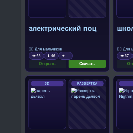
электрический поц
шко
🧍‍♂️ Для мальчиков
🧍‍♂️ Для
👁 68
⬇ 46
★ —
👁 67
Открыть
Скачать
От
3D
РАЗВЕРТКА