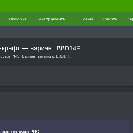
Обзоры
Инструменты
Скины
Крафты
За
йнкрафт — вариант B8D14F
рузка PNG. Вариант каталога: B8D14F.
рямая загрузка PNG.