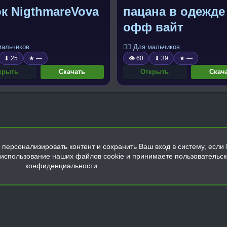
к NigthmareVova
пацана в одежде
офф вайт
 мальчиков
🧍‍♂️ Для мальчиков
⬇ 25
★ —
👁 60
⬇ 39
★ —
крыть
Скачать
Открыть
Скач
персонализировать контент и сохранить Ваш вход в систему, если 
а использование наших файлов cookie и принимаете пользовательс
конфиденциальности.
Обратная связь
Условия и правила
Политика конфиденциальнос