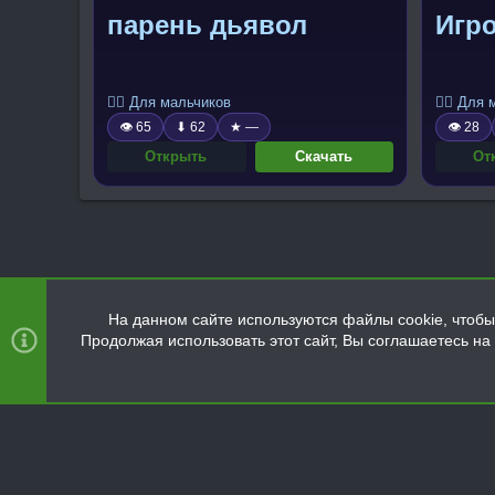
парень дьявол
Игро
🧍‍♂️ Для мальчиков
🧍‍♂️ Для
👁 65
⬇ 62
★ —
👁 28
Открыть
Скачать
От
На данном сайте используются файлы cookie, чтобы 
Продолжая использовать этот сайт, Вы соглашаетесь н