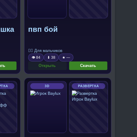
ишка
пвп бой
🧍‍♂️ Для мальчиков
👁 84
⬇ 38
★ —
ать
Открыть
Скачать
РТКА
3D
РАЗВЕРТКА