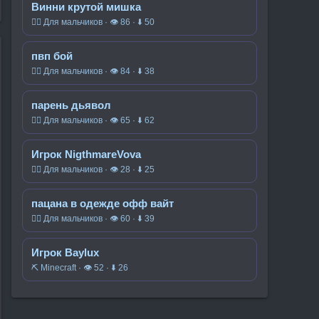
Винни крутой мишка
🧍‍♂️ Для мальчиков · 👁 86 · ⬇ 50
пвп бой
🧍‍♂️ Для мальчиков · 👁 84 · ⬇ 38
парень дьявол
🧍‍♂️ Для мальчиков · 👁 65 · ⬇ 62
Игрок NigthmareVova
🧍‍♂️ Для мальчиков · 👁 28 · ⬇ 25
пацана в одежде офф вайт
🧍‍♂️ Для мальчиков · 👁 60 · ⬇ 39
Игрок Baylux
⛏️ Minecraft · 👁 52 · ⬇ 26