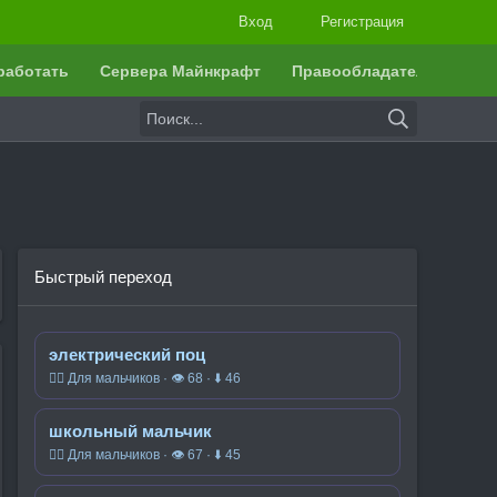
Вход
Регистрация
работать
Сервера Майнкрафт
Правообладателям
Быстрый переход
электрический поц
🧍‍♂️ Для мальчиков · 👁 68 · ⬇ 46
школьный мальчик
🧍‍♂️ Для мальчиков · 👁 67 · ⬇ 45