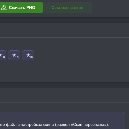
Скачать PNG
Ссылка на скин
★
★
★
8
9
10
ите файл в настройках скина (раздел «Скин персонажа»).