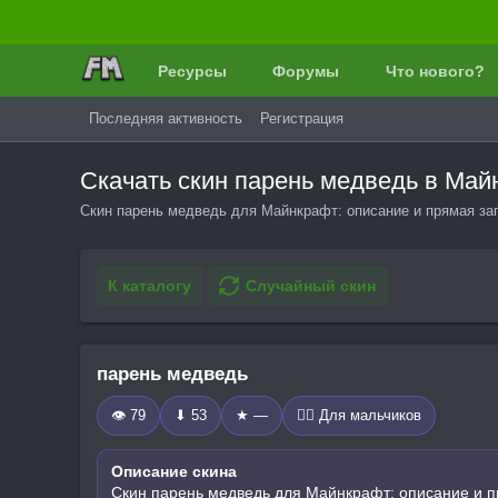
Ресурсы
Форумы
Что нового?
Последняя активность
Регистрация
Скачать скин парень медведь в Ма
Скин парень медведь для Майнкрафт: описание и прямая заг
К каталогу
Случайный скин
парень медведь
👁 79
⬇ 53
★ —
🧍‍♂️ Для мальчиков
Описание скина
Скин парень медведь для Майнкрафт: описание и п