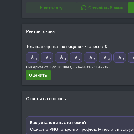
К каталогу
Случайный скин
Рейтинг скина
Текущая оценка:
нет оценок
· голосов: 0
★
★
★
★
★
★
★
1
2
3
4
5
6
7
Выберите от 1 до 10 звезд и нажмите «Оценить».
Оценить
Ответы на вопросы
Как установить этот скин?
Скачайте PNG, откройте профиль Minecraft и загруз