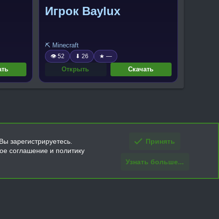
Игрок Baylux
⛏️ Minecraft
👁 52
⬇ 26
★ —
ать
Открыть
Скачать
Вы зарегистрируетесь.
Принять
кое соглашение и политику
Узнать больше...
ти и условия покупки/возврата
Помощь
Главная
R
S
S