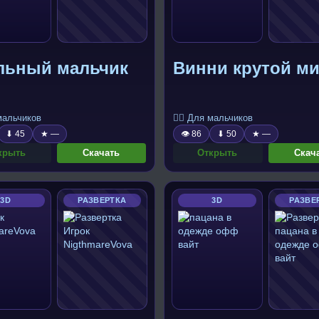
льный мальчик
Винни крутой м
 мальчиков
🧍‍♂️ Для мальчиков
⬇ 45
★ —
👁 86
⬇ 50
★ —
крыть
Скачать
Открыть
Скач
3D
РАЗВЕРТКА
3D
РАЗВЕ