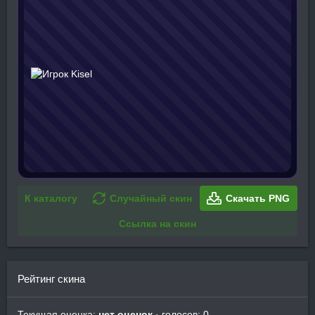
К каталогу
Случайный скин
Скачать PNG
Ссылка на скин
Рейтинг скина
Текущая оценка:
нет оценок
· голосов: 0