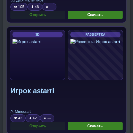
🧍‍♂️ Для мальчиков
👁 105
⬇ 46
★ —
Открыть
Скачать
3D
РАЗВЕРТКА
Игрок astarri
⛏️ Minecraft
👁 42
⬇ 42
★ —
Открыть
Скачать