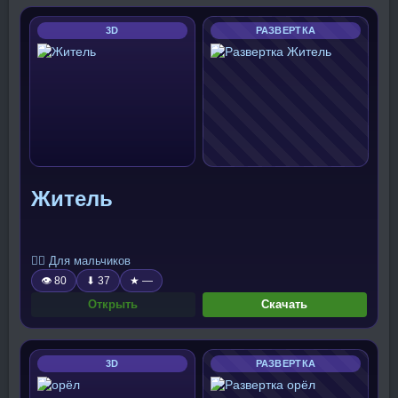
3D
РАЗВЕРТКА
Житель
🧍‍♂️ Для мальчиков
👁 80
⬇ 37
★ —
Открыть
Скачать
3D
РАЗВЕРТКА