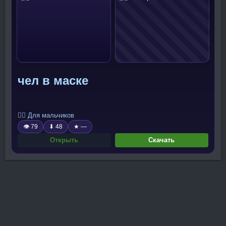
чел в маске
🧍‍♂️ Для мальчиков
👁 79
⬇ 48
★ —
Открыть
Скачать