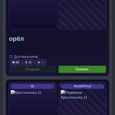
орёл
🧍‍♂️ Для мальчиков
👁 88
⬇ 41
★ —
Открыть
Скачать
3D
РАЗВЕРТКА