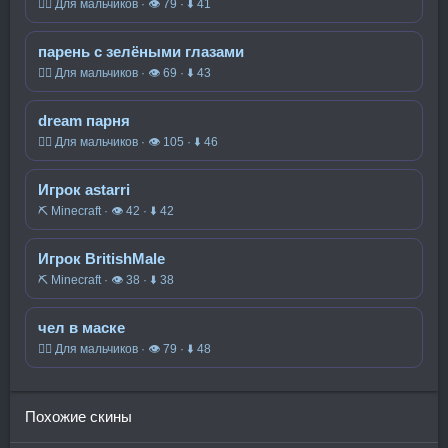
🧍‍♂️ Для мальчиков · 👁 79 · ⬇ 41
парень с зелёными глазами
🧍‍♂️ Для мальчиков · 👁 69 · ⬇ 43
dream парня
🧍‍♂️ Для мальчиков · 👁 105 · ⬇ 46
Игрок astarri
⛏️ Minecraft · 👁 42 · ⬇ 42
Игрок BritishMale
⛏️ Minecraft · 👁 38 · ⬇ 38
чел в маске
🧍‍♂️ Для мальчиков · 👁 79 · ⬇ 48
Похожие скины