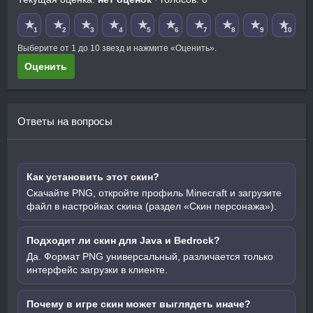
★
★
★
★
★
★
★
★
★
★
1
2
3
4
5
6
7
8
9
10
Выберите от 1 до 10 звезд и нажмите «Оценить».
Оценить
Ответы на вопросы
Как установить этот скин?
Скачайте PNG, откройте профиль Minecraft и загрузите
файл в настройках скина (раздел «Скин персонажа»).
Подходит ли скин для Java и Bedrock?
Да. Формат PNG универсальный, различается только
интерфейс загрузки в клиенте.
Почему в игре скин может выглядеть иначе?