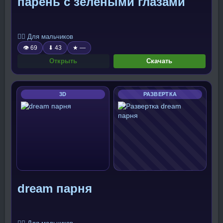
парень с зелёными глазами
🧍‍♂️ Для мальчиков
👁 69
⬇ 43
★ —
Открыть
Скачать
3D
РАЗВЕРТКА
dream парня