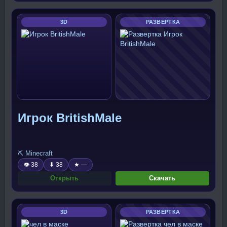
3D
РАЗВЕРТКА
Игрок BritishMale
⛏️ Minecraft
👁 38
⬇ 38
★ —
Открыть
Скачать
3D
РАЗВЕРТКА