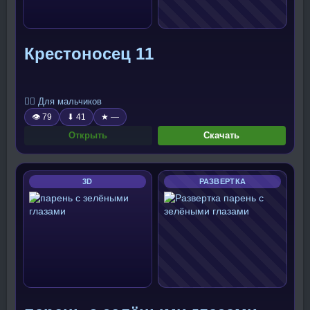
Крестоносец 11
🧍‍♂️ Для мальчиков
👁 79
⬇ 41
★ —
Открыть
Скачать
3D
РАЗВЕРТКА