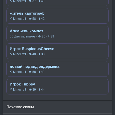
⛏️ Minecraft · 👁 37 · ⬇ 41
житель картограф
⛏️ Minecraft · 👁 58 · ⬇ 42
Апельсин компот
🧍‍♂️ Для мальчиков · 👁 85 · ⬇ 39
Игрок SuspicousCheese
⛏️ Minecraft · 👁 48 · ⬇ 33
новый подвид эндермена
⛏️ Minecraft · 👁 58 · ⬇ 41
Игрок Tubbsy
⛏️ Minecraft · 👁 39 · ⬇ 44
Похожие скины