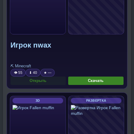
Игрок nwax
⛏️ Minecraft
👁 55
⬇ 40
★ —
Открыть
Скачать
3D
РАЗВЕРТКА