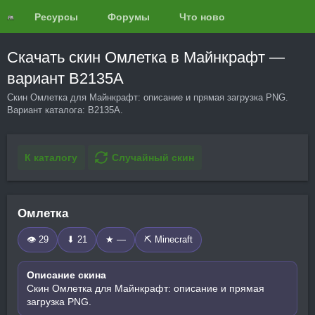
Ресурсы
Форумы
Что нового?
Обзоры
Скачать скин Омлетка в Майнкрафт —
вариант B2135A
Скин Омлетка для Майнкрафт: описание и прямая загрузка PNG.
Вариант каталога: B2135A.
К каталогу
Случайный скин
Омлетка
👁 29
⬇ 21
★ —
⛏️ Minecraft
Описание скина
Скин Омлетка для Майнкрафт: описание и прямая
загрузка PNG.