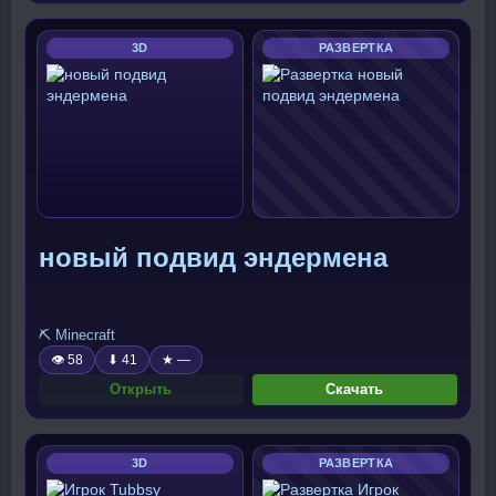
3D
РАЗВЕРТКА
новый подвид эндермена
⛏️ Minecraft
👁 58
⬇ 41
★ —
Открыть
Скачать
3D
РАЗВЕРТКА