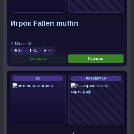
Игрок Fallen muffin
⛏️ Minecraft
👁 37
⬇ 41
★ —
Открыть
Скачать
3D
РАЗВЕРТКА