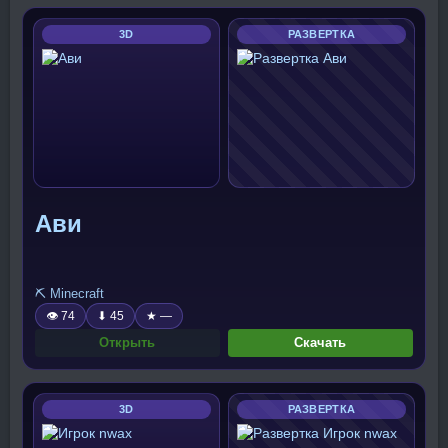
3D
РАЗВЕРТКА
Ави
⛏️ Minecraft
👁 74
⬇ 45
★ —
Открыть
Скачать
3D
РАЗВЕРТКА