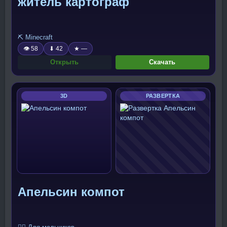
житель картограф
⛏️ Minecraft
👁 58
⬇ 42
★ —
Открыть
Скачать
3D
РАЗВЕРТКА
Апельсин компот