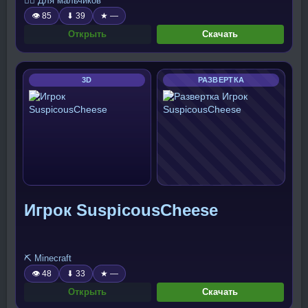
🧍‍♂️ Для мальчиков
👁 85
⬇ 39
★ —
Открыть
Скачать
3D
РАЗВЕРТКА
Игрок SuspicousCheese
⛏️ Minecraft
👁 48
⬇ 33
★ —
Открыть
Скачать