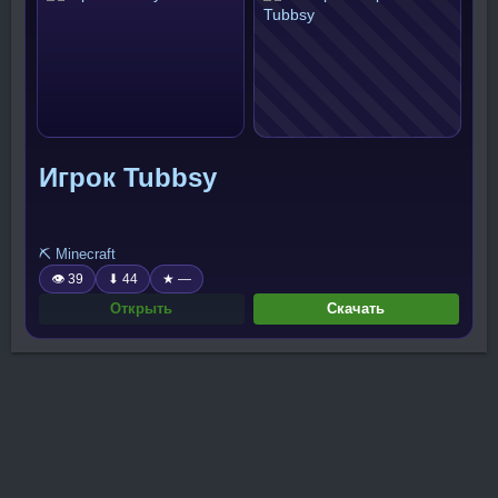
Игрок Tubbsy
⛏️ Minecraft
👁 39
⬇ 44
★ —
Открыть
Скачать