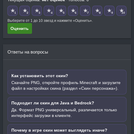
★
★
★
★
★
★
★
★
★
★
1
2
3
4
5
6
7
8
9
10
Выберите от 1 до 10 звезд и нажмите «Оценить».
Оценить
Ответы на вопросы
Как установить этот скин?
Скачайте PNG, откройте профиль Minecraft и загрузите
файл в настройках скина (раздел «Скин персонажа»).
Подходит ли скин для Java и Bedrock?
Да. Формат PNG универсальный, различается только
интерфейс загрузки в клиенте.
Почему в игре скин может выглядеть иначе?