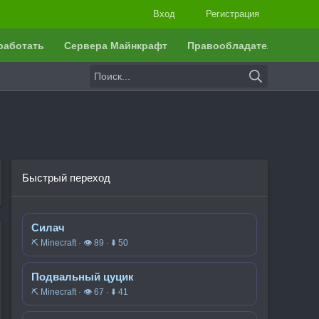
Вход
Регистрация
работать
Сервера Майнкрафт
Правообладателям
Быстрый переход
Силач
⛏️ Minecraft · 👁 89 · ⬇ 50
Подвальный цуцик
⛏️ Minecraft · 👁 67 · ⬇ 41