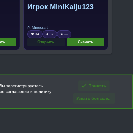
Игрок MiniKaiju123
⛏️ Minecraft
👁 34
⬇ 37
★ —
ать
Открыть
Скачать
Вы зарегистрируетесь.
Принять
кое соглашение и политику
Узнать больше...
ти и условия покупки/возврата
Помощь
Главная
R
S
S