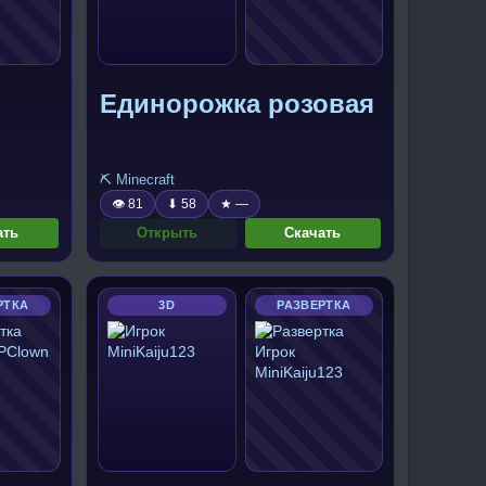
Единорожка розовая
⛏️ Minecraft
👁 81
⬇ 58
★ —
ать
Открыть
Скачать
РТКА
3D
РАЗВЕРТКА