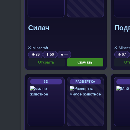
Силач
Под
⛏️ Minecraft
⛏️ Minecr
👁 89
⬇ 50
★ —
👁 67
Открыть
Скачать
От
3D
РАЗВЕРТКА