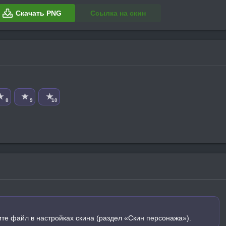
Скачать PNG
Ссылка на скин
★
★
★
8
9
10
ите файл в настройках скина (раздел «Скин персонажа»).