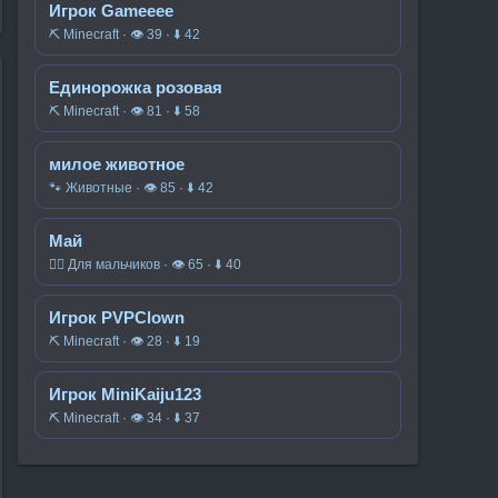
Игрок Gameeee
⛏️ Minecraft · 👁 39 · ⬇ 42
Единорожка розовая
⛏️ Minecraft · 👁 81 · ⬇ 58
милое животное
🐾 Животные · 👁 85 · ⬇ 42
Май
🧍‍♂️ Для мальчиков · 👁 65 · ⬇ 40
Игрок PVPClown
⛏️ Minecraft · 👁 28 · ⬇ 19
Игрок MiniKaiju123
⛏️ Minecraft · 👁 34 · ⬇ 37