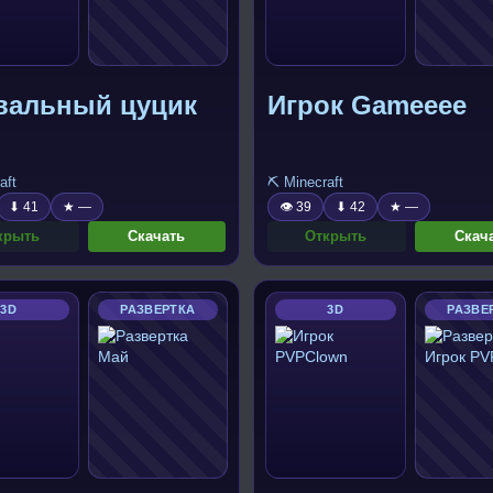
вальный цуцик
Игрок Gameeee
aft
⛏️ Minecraft
⬇ 41
★ —
👁 39
⬇ 42
★ —
крыть
Скачать
Открыть
Скач
3D
РАЗВЕРТКА
3D
РАЗВЕ