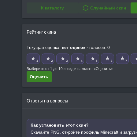
К каталогу
Случайный скин
Рейтинг скина
Текущая оценка:
нет оценок
· голосов: 0
★
★
★
★
★
★
★
1
2
3
4
5
6
7
Выберите от 1 до 10 звезд и нажмите «Оценить».
Оценить
Ответы на вопросы
Как установить этот скин?
Скачайте PNG, откройте профиль Minecraft и загруз