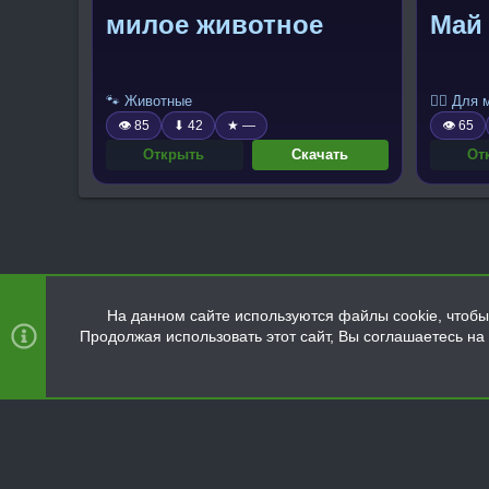
милое животное
Май
🐾 Животные
🧍‍♂️ Для
👁 85
⬇ 42
★ —
👁 65
Открыть
Скачать
От
На данном сайте используются файлы cookie, чтобы 
Продолжая использовать этот сайт, Вы соглашаетесь н