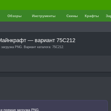
Обзоры
Инструменты
Скины
Крафты
За
 Майнкрафт — вариант 75C212
загрузка PNG. Вариант каталога: 75C212.
и прямая загрузка PNG.