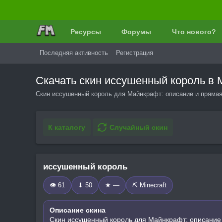
Ресурсы
Форумы
Что нового?
Последняя активность
Регистрация
Скачать скин иссушенный король в
Скин иссушенный король для Майнкрафт: описание и прямая 
К каталогу
Случайный скин
иссушенный король
👁 61
⬇ 50
★ —
⛏️ Minecraft
Описание скина
Скин иссушенный король для Майнкрафт: описание 