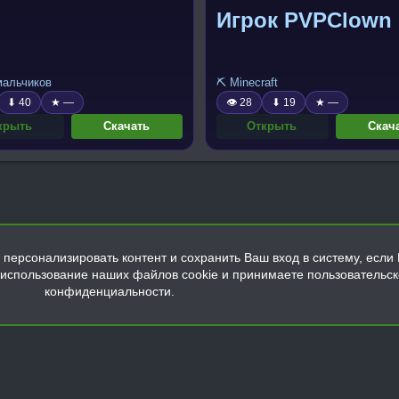
Игрок PVPClown
 мальчиков
⛏️ Minecraft
⬇ 40
★ —
👁 28
⬇ 19
★ —
крыть
Скачать
Открыть
Скач
персонализировать контент и сохранить Ваш вход в систему, если 
а использование наших файлов cookie и принимаете пользовательс
конфиденциальности.
Обратная связь
Условия и правила
Политика конфиденциальнос