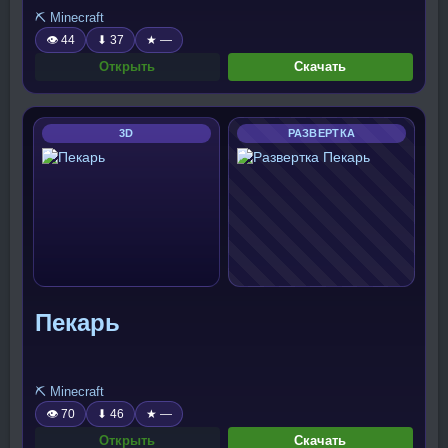
⛏️ Minecraft
👁 44
⬇ 37
★ —
Открыть
Скачать
3D
РАЗВЕРТКА
Пекарь
⛏️ Minecraft
👁 70
⬇ 46
★ —
Открыть
Скачать