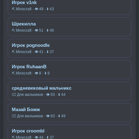
Игрок v1nk
⛏️ Minecraft · 👁 49 · ⬇ 43
Шрекилла
⛏️ Minecraft · 👁 51 · ⬇ 46
Игрок pognoodle
⛏️ Minecraft · 👁 41 · ⬇ 37
Игрок RuhaanB
⛏️ Minecraft · 👁 8 · ⬇ 8
средневековый мальчикс
🧍‍♂️ Для мальчиков · 👁 93 · ⬇ 44
Мазай Бомж
🧍‍♂️ Для мальчиков · 👁 83 · ⬇ 49
Игрок croombl
⛏️ Minecraft · 👁 44 · ⬇ 37