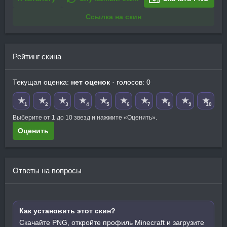
Ссылка на скин
Рейтинг скина
Текущая оценка:
нет оценок
· голосов: 0
★
★
★
★
★
★
★
★
★
★
1
2
3
4
5
6
7
8
9
10
Выберите от 1 до 10 звезд и нажмите «Оценить».
Оценить
Ответы на вопросы
Как установить этот скин?
Скачайте PNG, откройте профиль Minecraft и загрузите