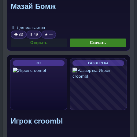
Мазай Бомж
🧍‍♂️ Для мальчиков
👁 83
⬇ 49
★ —
Открыть
Скачать
3D
РАЗВЕРТКА
Игрок croombl