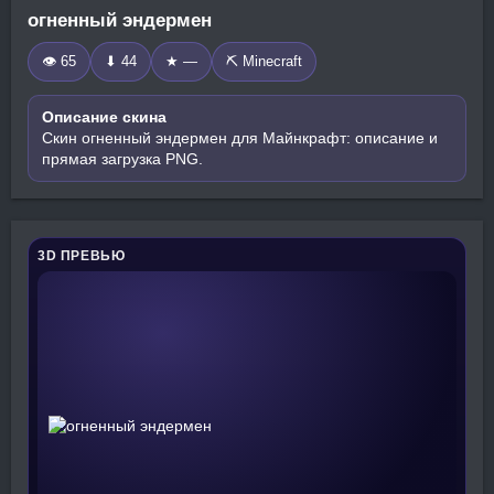
огненный эндермен
👁 65
⬇ 44
★ —
⛏️ Minecraft
Описание скина
Скин огненный эндермен для Майнкрафт: описание и
прямая загрузка PNG.
3D ПРЕВЬЮ