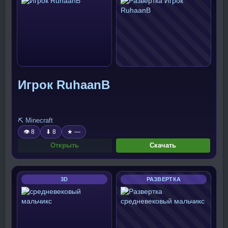
Игрок RuhaanB
⛏️ Minecraft
👁 8
⬇ 8
★ —
Открыть
Скачать
3D
РАЗВЕРТКА