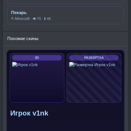
Пекарь
⛏️ Minecraft · 👁 70 · ⬇ 46
Похожие скины
3D
РАЗВЕРТКА
Игрок v1nk