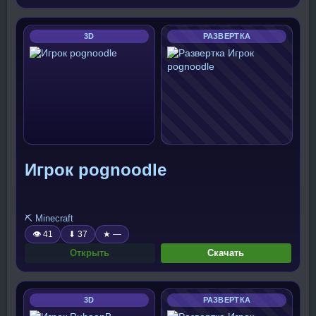
3D
РАЗВЕРТКА
Игрок pognoodle
⛏️ Minecraft
👁 41
⬇ 37
★ —
Открыть
Скачать
3D
РАЗВЕРТКА