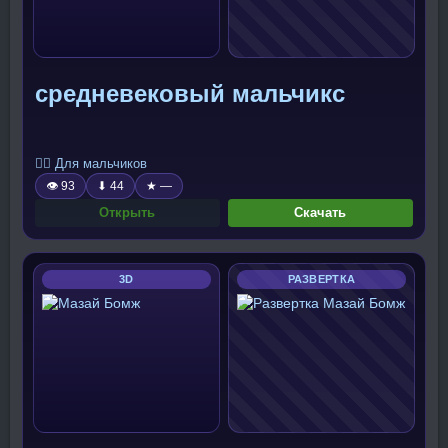
средневековый мальчикс
🧍‍♂️ Для мальчиков
👁 93
⬇ 44
★ —
Открыть
Скачать
3D
РАЗВЕРТКА