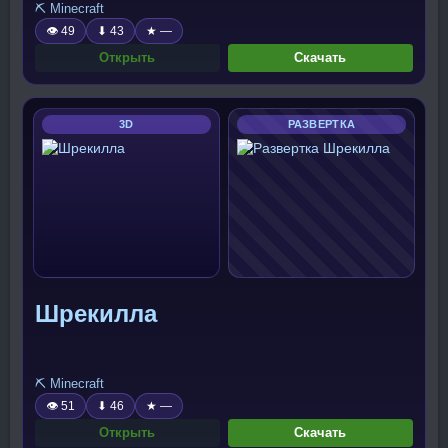
⛏️ Minecraft
👁 49
⬇ 43
★ —
Открыть
Скачать
3D
РАЗВЕРТКА
Шрекилла
⛏️ Minecraft
👁 51
⬇ 46
★ —
Открыть
Скачать