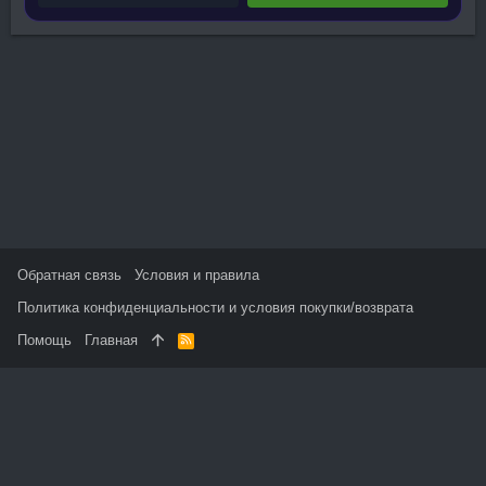
Обратная связь
Условия и правила
Политика конфиденциальности и условия покупки/возврата
Помощь
Главная
R
S
S
На данном сайте используются файлы cookie, чтобы
персонализировать контент и сохранить Ваш вход в систему,
если Вы зарегистрируетесь.
Продолжая использовать этот сайт, Вы соглашаетесь на
использование наших файлов cookie и принимаете
пользовательское соглашение и политику конфиденциальности.