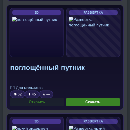
3D
РАЗВЕРТКА
поглощённый путник
🧍‍♂️ Для мальчиков
👁 62
⬇ 45
★ —
Открыть
Скачать
3D
РАЗВЕРТКА