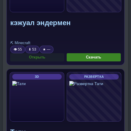
кэжуал эндермен
⛏️ Minecraft
👁 55
⬇ 53
★ —
Открыть
Скачать
3D
РАЗВЕРТКА