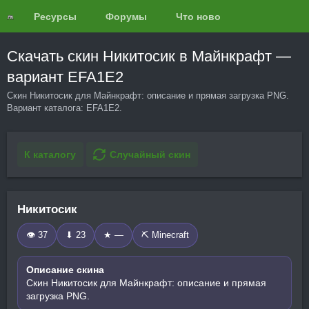
Ресурсы
Форумы
Что нового?
Обзоры
Скачать скин Никитосик в Майнкрафт —
вариант EFA1E2
Скин Никитосик для Майнкрафт: описание и прямая загрузка PNG.
Вариант каталога: EFA1E2.
К каталогу
Случайный скин
Никитосик
👁 37
⬇ 23
★ —
⛏️ Minecraft
Описание скина
Скин Никитосик для Майнкрафт: описание и прямая
загрузка PNG.