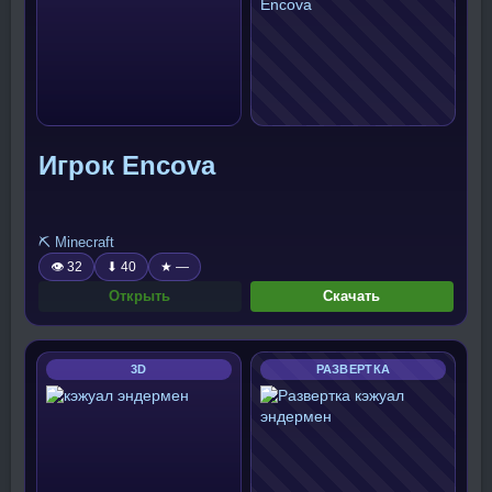
Игрок Encova
⛏️ Minecraft
👁 32
⬇ 40
★ —
Открыть
Скачать
3D
РАЗВЕРТКА