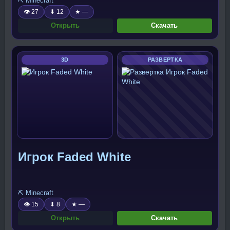
⛏️ Minecraft
👁 27
⬇ 12
★ —
Открыть
Скачать
3D
РАЗВЕРТКА
Игрок Faded White
⛏️ Minecraft
👁 15
⬇ 8
★ —
Открыть
Скачать