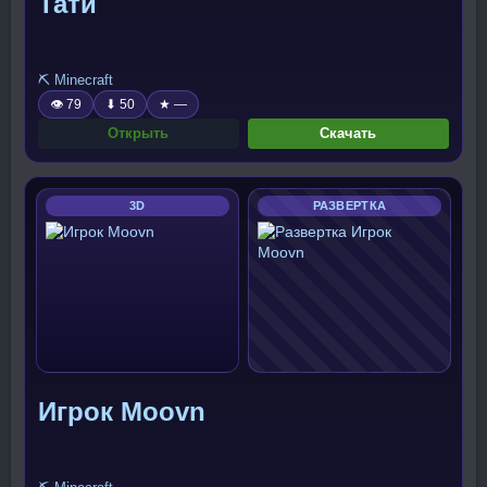
Тати
⛏️ Minecraft
👁 79
⬇ 50
★ —
Открыть
Скачать
3D
РАЗВЕРТКА
Игрок Moovn