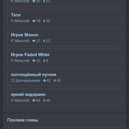
⛏️ Minecraft · 👁 55 · ⬇ 53
Тати
⛏️ Minecraft · 👁 79 · ⬇ 50
Игрок Moovn
⛏️ Minecraft · 👁 27 · ⬇ 12
Игрок Faded White
⛏️ Minecraft · 👁 15 · ⬇ 8
поглощённый путник
🧍‍♂️ Для мальчиков · 👁 62 · ⬇ 45
яркий эндермен
⛏️ Minecraft · 👁 64 · ⬇ 48
Похожие скины