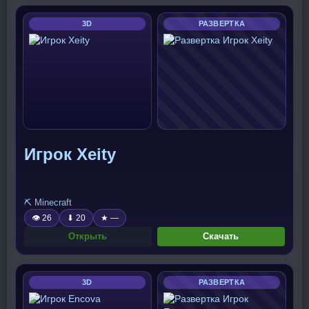
3D
РАЗВЕРТКА
Игрок Xeity
⛏️ Minecraft
👁 26
⬇ 20
★ —
Открыть
Скачать
3D
РАЗВЕРТКА