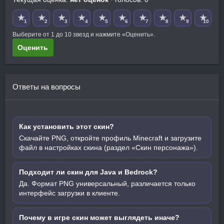
★
★
★
★
★
★
★
★
★
★
1
2
3
4
5
6
7
8
9
10
Выберите от 1 до 10 звезд и нажмите «Оценить».
Оценить
Ответы на вопросы
Как установить этот скин?
Скачайте PNG, откройте профиль Minecraft и загрузите
файл в настройках скина (раздел «Скин персонажа»).
Подходит ли скин для Java и Bedrock?
Да. Формат PNG универсальный, различается только
интерфейс загрузки в клиенте.
Почему в игре скин может выглядеть иначе?