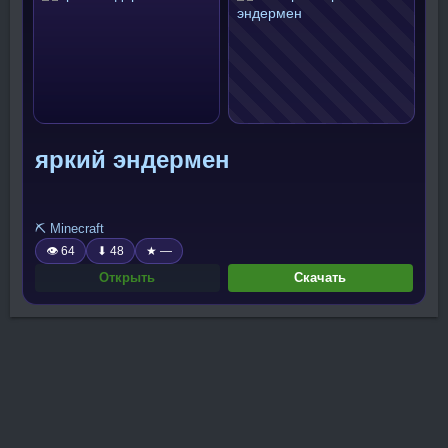
яркий эндермен
⛏️ Minecraft
👁 64
⬇ 48
★ —
Открыть
Скачать