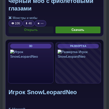
черный моб с фиолетовыми
глазами
👾 Монстры и мобы
👁 106
⬇ 46
★ —
Открыть
Скачать
3D
РАЗВЕРТКА
Игрок SnowLeopardNeo