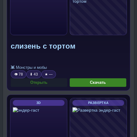
слизень с тортом
👾 Монстры и мобы
👁 78
⬇ 43
★ —
Открыть
Скачать
3D
РАЗВЕРТКА