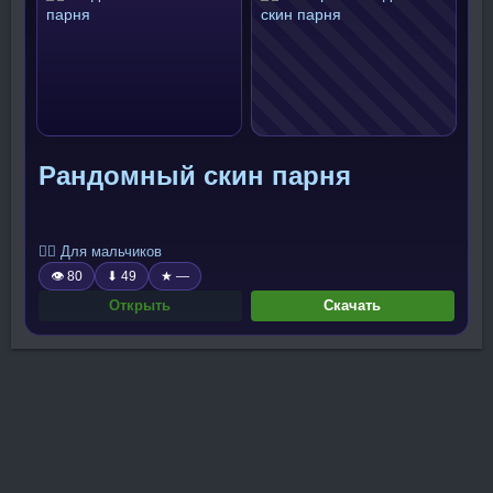
Рандомный скин парня
🧍‍♂️ Для мальчиков
👁 80
⬇ 49
★ —
Открыть
Скачать