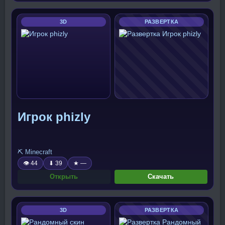
3D
РАЗВЕРТКА
Игрок phizly
⛏️ Minecraft
👁 44
⬇ 39
★ —
Открыть
Скачать
3D
РАЗВЕРТКА