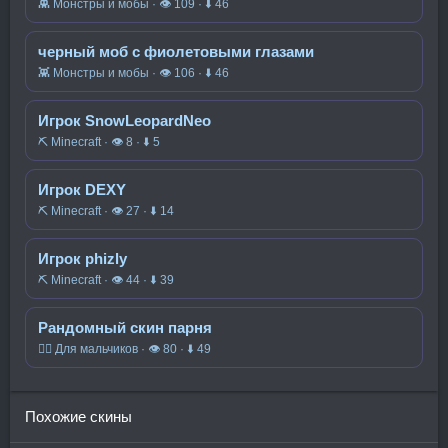
👾 Монстры и мобы · 👁 109 · ⬇ 46
черный моб с фиолетовыми глазами
👾 Монстры и мобы · 👁 106 · ⬇ 46
Игрок SnowLeopardNeo
⛏️ Minecraft · 👁 8 · ⬇ 5
Игрок DEXY
⛏️ Minecraft · 👁 27 · ⬇ 14
Игрок phizly
⛏️ Minecraft · 👁 44 · ⬇ 39
Рандомный скин парня
🧍‍♂️ Для мальчиков · 👁 80 · ⬇ 49
Похожие скины