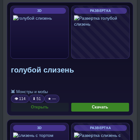
3D
РАЗВЕРТКА
голубой слизень
👾 Монстры и мобы
👁 114
⬇ 51
★ —
Открыть
Скачать
3D
РАЗВЕРТКА