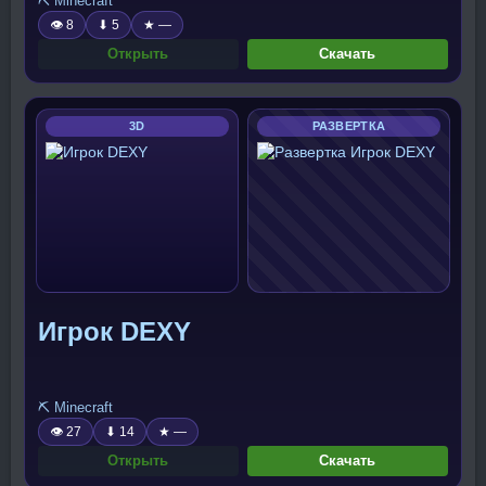
⛏️ Minecraft
👁 8
⬇ 5
★ —
Открыть
Скачать
3D
РАЗВЕРТКА
Игрок DEXY
⛏️ Minecraft
👁 27
⬇ 14
★ —
Открыть
Скачать