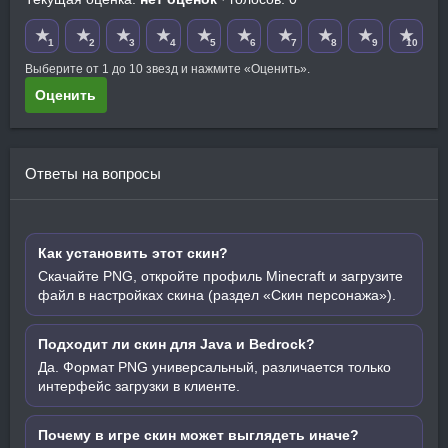
★
★
★
★
★
★
★
★
★
★
1
2
3
4
5
6
7
8
9
10
Выберите от 1 до 10 звезд и нажмите «Оценить».
Оценить
Ответы на вопросы
Как установить этот скин?
Скачайте PNG, откройте профиль Minecraft и загрузите
файл в настройках скина (раздел «Скин персонажа»).
Подходит ли скин для Java и Bedrock?
Да. Формат PNG универсальный, различается только
интерфейс загрузки в клиенте.
Почему в игре скин может выглядеть иначе?