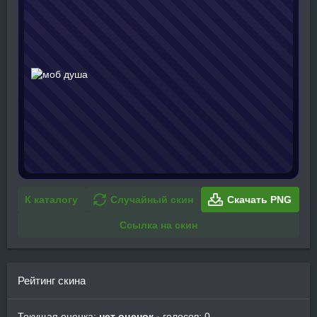
К каталогу
Случайный скин
Скачать PNG
Ссылка на скин
Рейтинг скина
Текущая оценка:
нет оценок
· голосов: 0