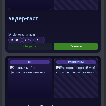
эндер-гаст
👾 Монстры и мобы
👁 109
⬇ 46
★ —
Открыть
Скачать
3D
РАЗВЕРТКА