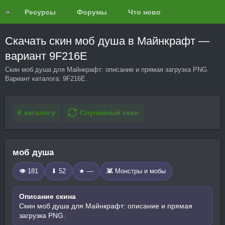
Ресурсы
Форумы
Что нового?
Обзоры
Скачать скин моб душа в Майнкрафт —
вариант 9F216E
Скин моб душа для Майнкрафт: описание и прямая загрузка PNG.
Вариант каталога: 9F216E.
К каталогу
Случайный скин
моб душа
👁 181
⬇ 52
★ —
👾 Монстры и мобы
Описание скина
Скин моб душа для Майнкрафт: описание и прямая
загрузка PNG.