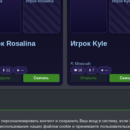
к Rosalina
Игрок Kyle
⛏️ Minecraft
⬇ 11
★ —
👁 18
⬇ 7
★ —
крыть
Скачать
Открыть
Скач
персонализировать контент и сохранить Ваш вход в систему, если 
а использование наших файлов cookie и принимаете пользовательс