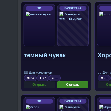
3D
РАЗВЕРТКА
темный чувак
Хор
🧍‍♂️ Для мальчиков
🧍‍♂️ Для
👁 54
⬇ 47
★ —
👁 70
Открыть
Скачать
От
3D
РАЗВЕРТКА