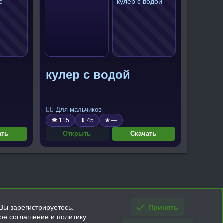
кулер с водой
🧍‍♂️ Для мальчиков
👁 115
⬇ 45
★ —
ать
Открыть
Скачать
Вы зарегистрируетесь.
Принять
кое соглашение и политику