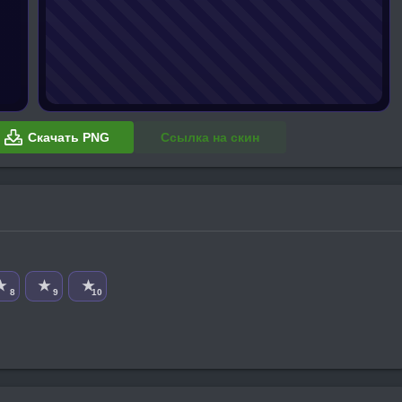
Скачать PNG
Ссылка на скин
★
★
★
8
9
10