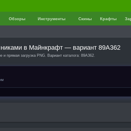
Обзоры
Инструменты
Скины
Крафты
За
ушниками в Майнкрафт — вариант 89A362
 и прямая загрузка PNG. Вариант каталога: 89A362.