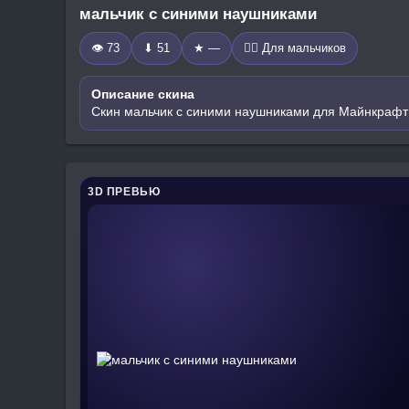
мальчик с синими наушниками
👁 73
⬇ 51
★ —
🧍‍♂️ Для мальчиков
Описание скина
Скин мальчик с синими наушниками для Майнкрафт:
3D ПРЕВЬЮ