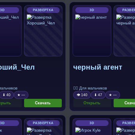
3D
РАЗВЕРТКА
3D
РАЗВЕ
оший_Чел
черный агент
 мальчиков
🧍‍♂️ Для мальчиков
⬇ 40
★ —
👁 140
⬇ 47
★ —
крыть
Скачать
Открыть
Скач
3D
РАЗВЕРТКА
3D
РАЗВЕ