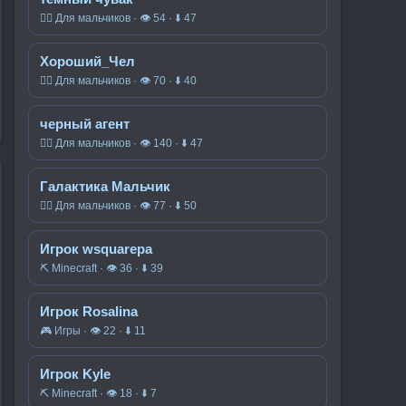
🧍‍♂️ Для мальчиков · 👁 54 · ⬇ 47
Хороший_Чел
🧍‍♂️ Для мальчиков · 👁 70 · ⬇ 40
черный агент
🧍‍♂️ Для мальчиков · 👁 140 · ⬇ 47
Галактика Мальчик
🧍‍♂️ Для мальчиков · 👁 77 · ⬇ 50
Игрок wsquarepa
⛏️ Minecraft · 👁 36 · ⬇ 39
Игрок Rosalina
🎮 Игры · 👁 22 · ⬇ 11
Игрок Kyle
⛏️ Minecraft · 👁 18 · ⬇ 7