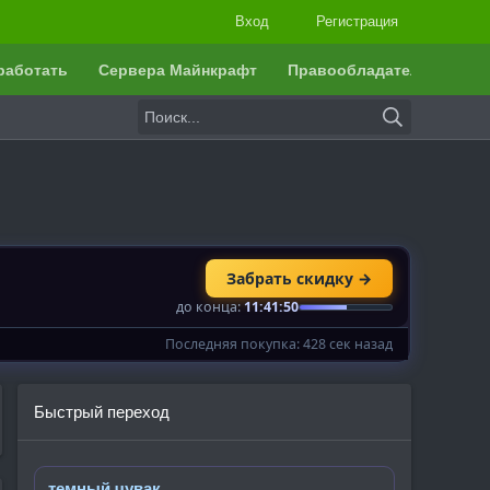
Вход
Регистрация
работать
Сервера Майнкрафт
Правообладателям
Быстрый переход
темный чувак