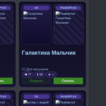
РТКА
3D
РАЗВЕРТКА
Галактика Мальчик
🧍‍♂️ Для мальчиков
👁 77
⬇ 50
★ —
ать
Открыть
Скачать
РТКА
3D
РАЗВЕРТКА