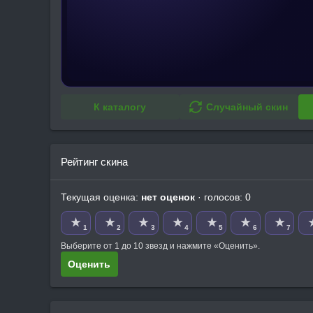
К каталогу
Случайный скин
Рейтинг скина
Текущая оценка:
нет оценок
· голосов: 0
★
★
★
★
★
★
★
1
2
3
4
5
6
7
Выберите от 1 до 10 звезд и нажмите «Оценить».
Оценить