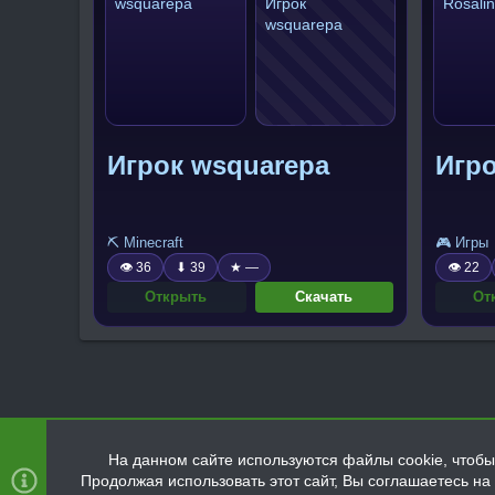
Игрок wsquarepa
Игро
⛏️ Minecraft
🎮 Игры
👁 36
⬇ 39
★ —
👁 22
Открыть
Скачать
От
На данном сайте используются файлы cookie, чтобы 
Продолжая использовать этот сайт, Вы соглашаетесь н