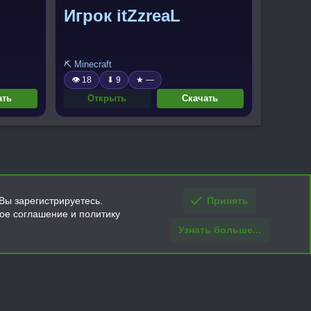
Игрок itZzreaL
⛏️ Minecraft
👁 18
⬇ 9
★ —
ать
Открыть
Скачать
Вы зарегистрируетесь.
Принять
кое соглашение и политику
Узнать больше...
ти и условия покупки/возврата
Помощь
Главная
R
S
S