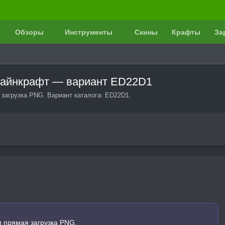
Обзоры
Инструменты
Скины
Крафты
За
 Майнкрафт — вариант ED22D1
загрузка PNG. Вариант каталога: ED22D1.
и прямая загрузка PNG.