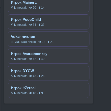
Игрок MainerL
⛏️ Minecraft · 👁 20 · ⬇ 14
Игрок PoopChild
⛏️ Minecraft · 👁 34 · ⬇ 33
Vokar чиклоп
🧍‍♂️ Для мальчиков · 👁 38 · ⬇ 21
Игрок Avaratmonkey
⛏️ Minecraft · 👁 42 · ⬇ 40
Игрок DYCW
⛏️ Minecraft · 👁 43 · ⬇ 26
Игрок itZzreaL
⛏️ Minecraft · 👁 18 · ⬇ 9