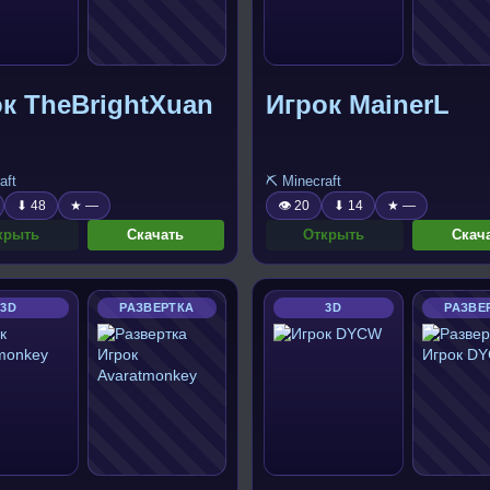
к TheBrightXuan
Игрок MainerL
aft
⛏️ Minecraft
⬇ 48
★ —
👁 20
⬇ 14
★ —
крыть
Скачать
Открыть
Скач
3D
РАЗВЕРТКА
3D
РАЗВЕ