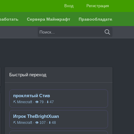
Вход
Регистрация
работать
Сервера Майнкрафт
Правообладателям
Быстрый переход
проклятый Стив
⛏️ Minecraft · 👁 79 · ⬇ 47
Игрок TheBrightXuan
⛏️ Minecraft · 👁 107 · ⬇ 48