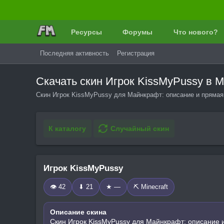
Ресурсы
Форумы
Что нового?
Последняя активность
Регистрация
Скачать скин Игрок KissMyPussy в
Скин Игрок KissMyPussy для Майнкрафт: описание и прямая 
К каталогу
Случайный скин
Игрок KissMyPussy
👁 42
⬇ 21
★ —
⛏️ Minecraft
Описание скина
Скин Игрок KissMyPussy для Майнкрафт: описание 