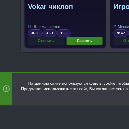
Vokar чиклоп
Игро
🧍‍♂️ Для мальчиков
⛏️ Minecr
👁 38
⬇ 21
★ —
👁 42
Открыть
Скачать
От
На данном сайте используются файлы cookie, чтобы 
Продолжая использовать этот сайт, Вы соглашаетесь н