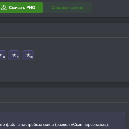
Скачать PNG
Ссылка на скин
★
★
★
8
9
10
ите файл в настройках скина (раздел «Скин персонажа»).