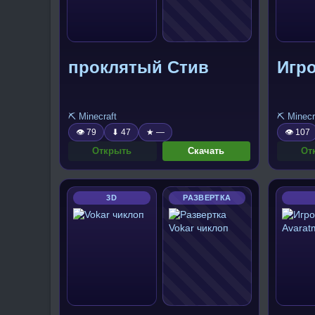
проклятый Стив
Игро
⛏️ Minecraft
⛏️ Minecr
👁 79
⬇ 47
★ —
👁 107
Открыть
Скачать
От
3D
РАЗВЕРТКА