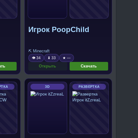
Игрок PoopChild
⛏️ Minecraft
👁 34
⬇ 33
★ —
ать
Открыть
Скачать
РТКА
3D
РАЗВЕРТКА