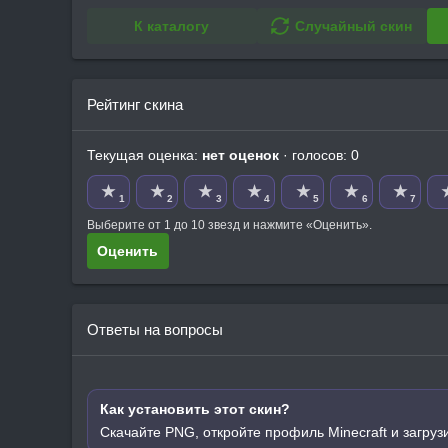
К каталогу
Случайный скин
Рейтинг скина
Текущая оценка:
нет оценок
· голосов: 0
★
★
★
★
★
★
★
1
2
3
4
5
6
7
Выберите от 1 до 10 звезд и нажмите «Оценить».
Оценить
Ответы на вопросы
Как установить этот скин?
Скачайте PNG, откройте профиль Minecraft и загруз