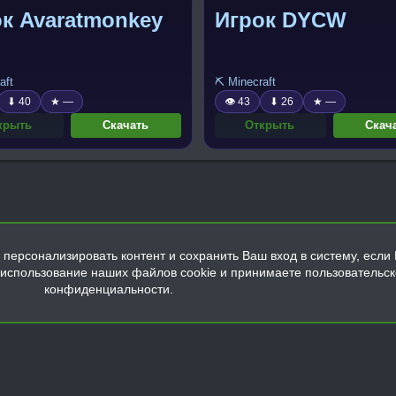
к Avaratmonkey
Игрок DYCW
aft
⛏️ Minecraft
⬇ 40
★ —
👁 43
⬇ 26
★ —
крыть
Скачать
Открыть
Скач
персонализировать контент и сохранить Ваш вход в систему, если 
а использование наших файлов cookie и принимаете пользовательс
конфиденциальности.
Обратная связь
Условия и правила
Политика конфиденциальнос