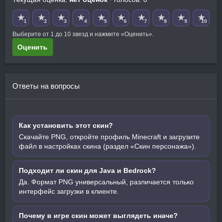
★
★
★
★
★
★
★
★
★
★
1
2
3
4
5
6
7
8
9
10
Выберите от 1 до 10 звезд и нажмите «Оценить».
Оценить
Ответы на вопросы
Как установить этот скин?
Скачайте PNG, откройте профиль Minecraft и загрузите
файл в настройках скина (раздел «Скин персонажа»).
Подходит ли скин для Java и Bedrock?
Да. Формат PNG универсальный, различается только
интерфейс загрузки в клиенте.
Почему в игре скин может выглядеть иначе?