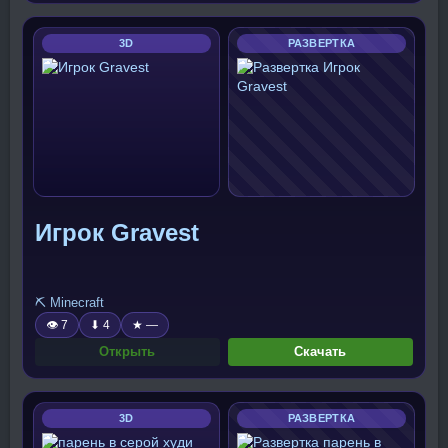
3D
РАЗВЕРТКА
Игрок Gravest
⛏️ Minecraft
👁 7
⬇ 4
★ —
Открыть
Скачать
3D
РАЗВЕРТКА