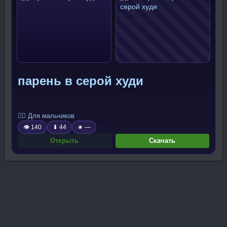
парень в серой худи
🧍‍♂️ Для мальчиков
👁 140
⬇ 44
★ —
Открыть
Скачать