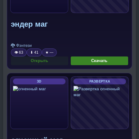
эндер маг
🐉 Фэнтези
👁 63
⬇ 41
★ —
Открыть
Скачать
3D
РАЗВЕРТКА