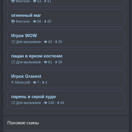
🐉 Фэнтези · 👁 63 · ⬇ 41
огненный маг
🐉 Фэнтези · 👁 56 · ⬇ 45
Игрок WOW
🧍‍♂️ Для мальчиков · 👁 43 · ⬇ 35
пацан в ярком костюме
🧍‍♂️ Для мальчиков · 👁 81 · ⬇ 39
Игрок Gravest
⛏️ Minecraft · 👁 7 · ⬇ 4
парень в серой худи
🧍‍♂️ Для мальчиков · 👁 140 · ⬇ 44
Похожие скины