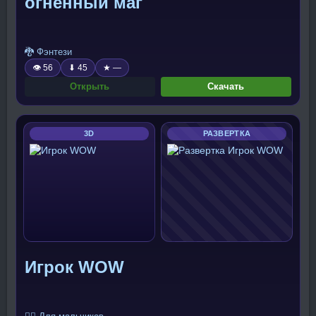
огненный маг
🐉 Фэнтези
👁 56
⬇ 45
★ —
Открыть
Скачать
3D
РАЗВЕРТКА
Игрок WOW