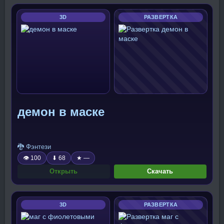
3D
РАЗВЕРТКА
демон в маске
🐉 Фэнтези
👁 100
⬇ 68
★ —
Открыть
Скачать
3D
РАЗВЕРТКА