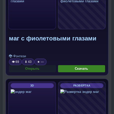
маг с фиолетовыми глазами
🐉 Фэнтези
👁 69
⬇ 43
★ —
Открыть
Скачать
3D
РАЗВЕРТКА