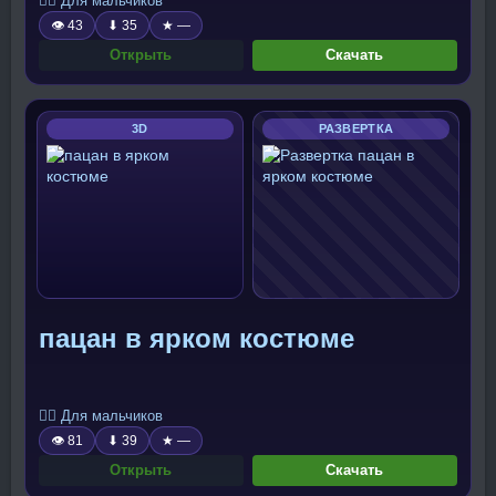
🧍‍♂️ Для мальчиков
👁 43
⬇ 35
★ —
Открыть
Скачать
3D
РАЗВЕРТКА
пацан в ярком костюме
🧍‍♂️ Для мальчиков
👁 81
⬇ 39
★ —
Открыть
Скачать