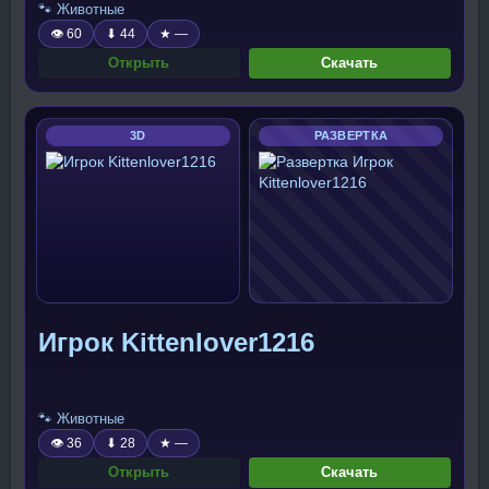
🐾 Животные
👁 60
⬇ 44
★ —
Открыть
Скачать
3D
РАЗВЕРТКА
Игрок Kittenlover1216
🐾 Животные
👁 36
⬇ 28
★ —
Открыть
Скачать