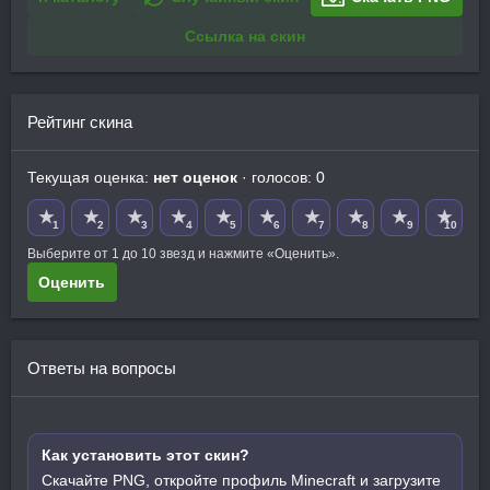
Ссылка на скин
Рейтинг скина
Текущая оценка:
нет оценок
· голосов: 0
★
★
★
★
★
★
★
★
★
★
1
2
3
4
5
6
7
8
9
10
Выберите от 1 до 10 звезд и нажмите «Оценить».
Оценить
Ответы на вопросы
Как установить этот скин?
Скачайте PNG, откройте профиль Minecraft и загрузите