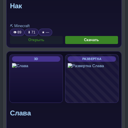
Нак
⛏️ Minecraft
👁 89
⬇ 71
★ —
Открыть
Скачать
3D
РАЗВЕРТКА
Слава