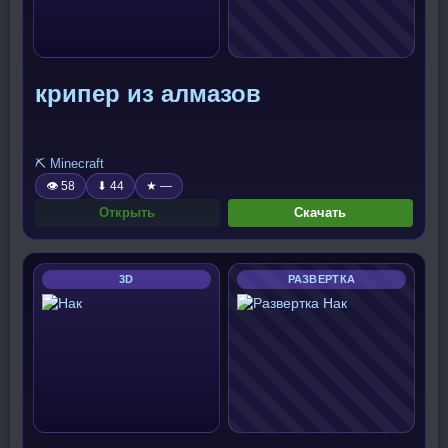
крипер из алмазов
⛏️ Minecraft
👁 58
⬇ 44
★ —
Открыть
Скачать
3D
РАЗВЕРТКА