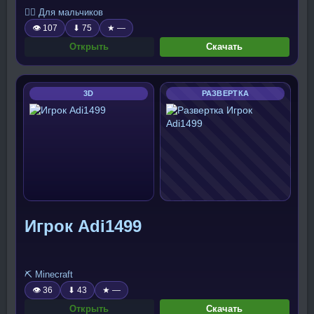
🧍‍♂️ Для мальчиков
👁 107
⬇ 75
★ —
Открыть
Скачать
3D
РАЗВЕРТКА
Игрок Adi1499
⛏️ Minecraft
👁 36
⬇ 43
★ —
Открыть
Скачать