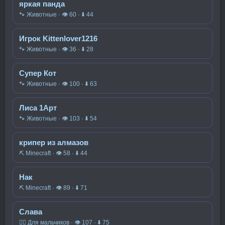
яркая панда
🐾 Животные · 👁 60 · ⬇ 44
Игрок Kittenlover1216
🐾 Животные · 👁 36 · ⬇ 28
Супер Кот
🐾 Животные · 👁 100 · ⬇ 63
Лиса 1Арт
🐾 Животные · 👁 103 · ⬇ 54
крипер из алмазов
⛏️ Minecraft · 👁 58 · ⬇ 44
Нак
⛏️ Minecraft · 👁 89 · ⬇ 71
Слава
🧍‍♂️ Для мальчиков · 👁 107 · ⬇ 75