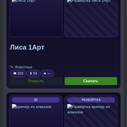
Лиса 1Арт
🐾 Животные
👁 103
⬇ 54
★ —
Открыть
Скачать
3D
РАЗВЕРТКА