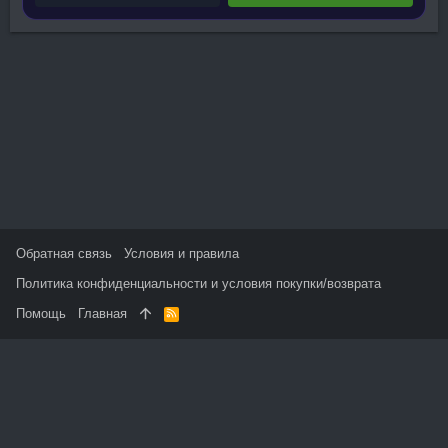
Обратная связь
Условия и правила
Политика конфиденциальности и условия покупки/возврата
Помощь
Главная
R
S
S
На данном сайте используются файлы cookie, чтобы
персонализировать контент и сохранить Ваш вход в систему,
если Вы зарегистрируетесь.
Продолжая использовать этот сайт, Вы соглашаетесь на
использование наших файлов cookie и принимаете
пользовательское соглашение и политику конфиденциальности.