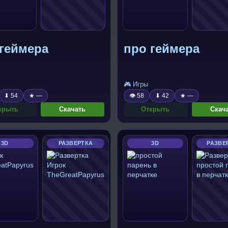
 геймера
про геймера
🎮 Игры
⬇ 54
★ —
👁 58
⬇ 42
★ —
крыть
Скачать
Открыть
Скач
3D
РАЗВЕРТКА
3D
РАЗВЕ