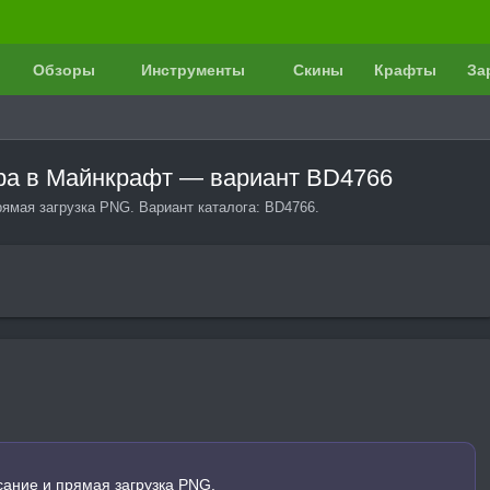
Обзоры
Инструменты
Скины
Крафты
За
ера в Майнкрафт — вариант BD4766
рямая загрузка PNG. Вариант каталога: BD4766.
сание и прямая загрузка PNG.