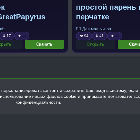
ок
простой парень 
reatPapyrus
перчатке
aft
🧍‍♂️ Для мальчиков
⬇ 17
★ —
👁 94
⬇ 41
★ —
крыть
Скачать
Открыть
Скач
персонализировать контент и сохранить Ваш вход в систему, если 
а использование наших файлов cookie и принимаете пользовательс
конфиденциальности.
Обратная связь
Условия и правила
Политика конфиденциальнос