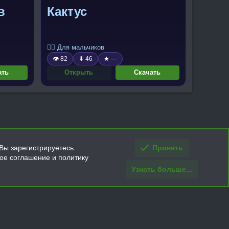
в
Кактус
🧍‍♂️ Для мальчиков
👁 82
⬇ 46
★ —
ать
Открыть
Скачать
Вы зарегистрируетесь.
Принять
кое соглашение и политику
Узнать больше...
ти и условия покупки/возврата
Помощь
Главная
R
S
S