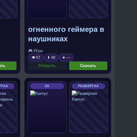
огненного геймера в
наушниках
🎮 Игры
👁 57
⬇ 40
★ —
ать
Открыть
Скачать
РТКА
3D
РАЗВЕРТКА