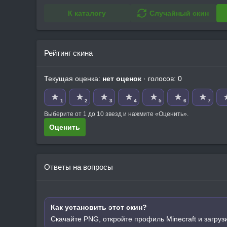
К каталогу
Случайный скин
Рейтинг скина
Текущая оценка:
нет оценок
· голосов: 0
★
★
★
★
★
★
★
1
2
3
4
5
6
7
Выберите от 1 до 10 звезд и нажмите «Оценить».
Оценить
Ответы на вопросы
Как установить этот скин?
Скачайте PNG, откройте профиль Minecraft и загруз