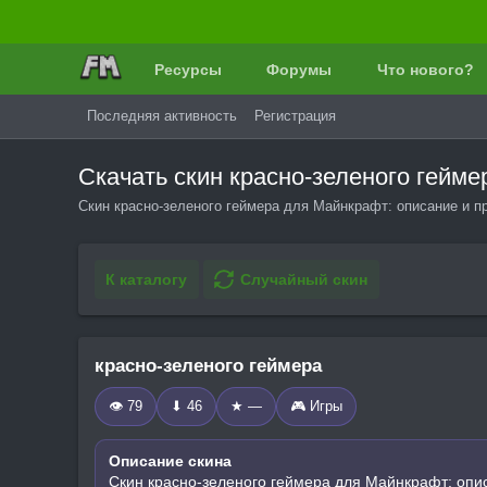
Ресурсы
Форумы
Что нового?
Последняя активность
Регистрация
Скачать скин красно-зеленого гейм
Скин красно-зеленого геймера для Майнкрафт: описание и п
К каталогу
Случайный скин
красно-зеленого геймера
👁 79
⬇ 46
★ —
🎮 Игры
Описание скина
Скин красно-зеленого геймера для Майнкрафт: опи