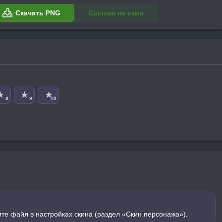
Скачать PNG
Ссылка на скин
★
★
★
8
9
10
ите файл в настройках скина (раздел «Скин персонажа»).