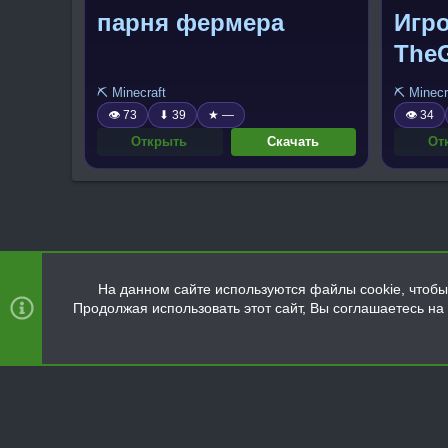
парня фермера
Игр
TheG
⛏️ Minecraft
⛏️ Minecr
👁 73
⬇ 39
★ —
👁 34
Открыть
Скачать
От
На данном сайте используются файлы cookie, чтобы 
Продолжая использовать этот сайт, Вы соглашаетесь н