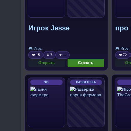
Игрок Jesse
про
🎮 Игры
🎮 Игры
👁 15
⬇ 7
★ —
👁 72
Открыть
Скачать
От
3D
РАЗВЕРТКА