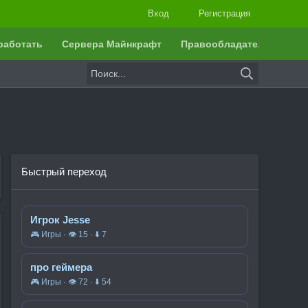
Вход
Регистрация
работать
Сервера Майнкрафт
Правообладателям
Быстрый переход
Игрок Jesse
🎮 Игры · 👁 15 · ⬇ 7
про геймера
🎮 Игры · 👁 72 · ⬇ 54