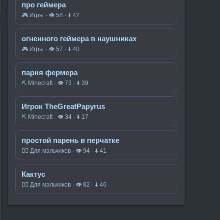
про геймера
🎮 Игры · 👁 58 · ⬇ 42
огненного геймера в наушниках
🎮 Игры · 👁 57 · ⬇ 40
парня фермера
⛏️ Minecraft · 👁 73 · ⬇ 39
Игрок TheGreatPapyrus
⛏️ Minecraft · 👁 34 · ⬇ 17
простой парень в перчатке
🧍‍♂️ Для мальчиков · 👁 94 · ⬇ 41
Кактус
🧍‍♂️ Для мальчиков · 👁 82 · ⬇ 46