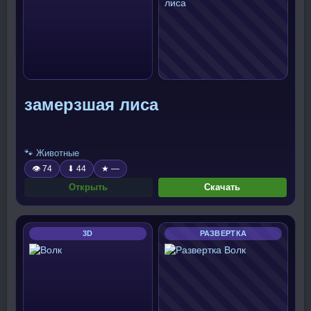
замерзшая лиса
🐾 Животные
👁 74
⬇ 44
★ —
Открыть
Скачать
3D
РАЗВЕРТКА