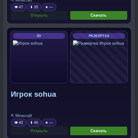
⛏️ Minecraft
👁 47
⬇ 35
★ —
Открыть
Скачать
3D
РАЗВЕРТКА
Игрок sohua
⛏️ Minecraft
👁 42
⬇ 40
★ —
Открыть
Скачать