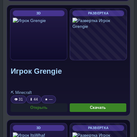
3D
РАЗВЕРТКА
Игрок Grengie
⛏️ Minecraft
👁 31
⬇ 44
★ —
Открыть
Скачать
3D
РАЗВЕРТКА