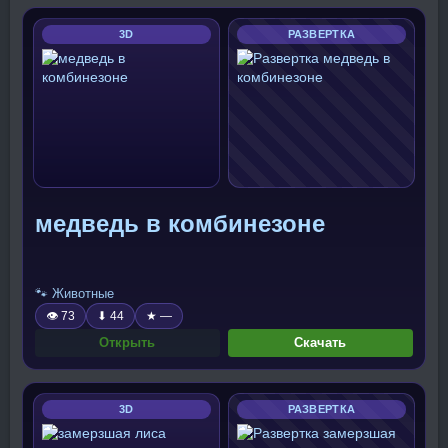
3D
РАЗВЕРТКА
медведь в комбинезоне
🐾 Животные
👁 73
⬇ 44
★ —
Открыть
Скачать
3D
РАЗВЕРТКА