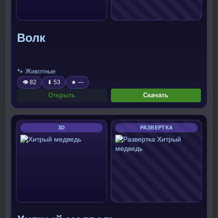
Волк
🐾 Животные
👁 82
⬇ 53
★ —
Открыть
Скачать
3D
РАЗВЕРТКА