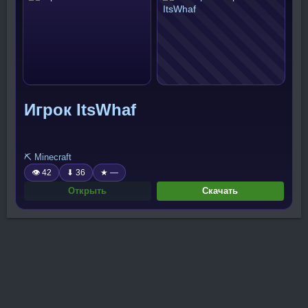
Игрок ItsWhaf
⛏️ Minecraft
👁 42
⬇ 36
★ —
Открыть
Скачать