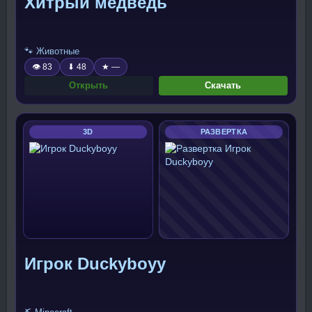
Хитрый медведь
🐾 Животные
👁 83
⬇ 48
★ —
Открыть
Скачать
3D
РАЗВЕРТКА
Игрок Duckyboyy