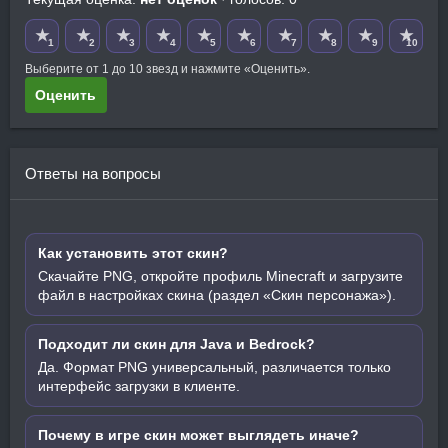
★
★
★
★
★
★
★
★
★
★
1
2
3
4
5
6
7
8
9
10
Выберите от 1 до 10 звезд и нажмите «Оценить».
Оценить
Ответы на вопросы
Как установить этот скин?
Скачайте PNG, откройте профиль Minecraft и загрузите
файл в настройках скина (раздел «Скин персонажа»).
Подходит ли скин для Java и Bedrock?
Да. Формат PNG универсальный, различается только
интерфейс загрузки в клиенте.
Почему в игре скин может выглядеть иначе?