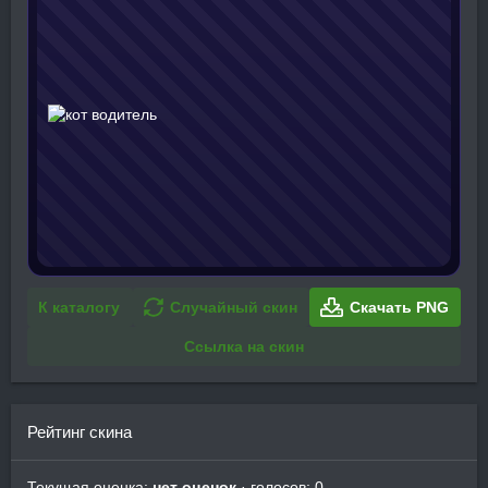
К каталогу
Случайный скин
Скачать PNG
Ссылка на скин
Рейтинг скина
Текущая оценка:
нет оценок
· голосов: 0