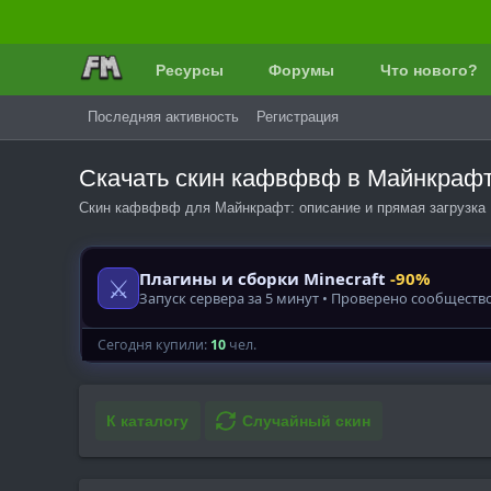
Ресурсы
Форумы
Что нового?
Последняя активность
Регистрация
Скачать скин кафвфвф в Майнкраф
Скин кафвфвф для Майнкрафт: описание и прямая загрузка 
К каталогу
Случайный скин