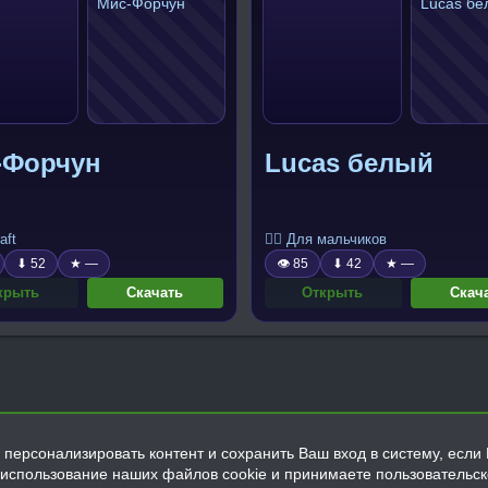
-Форчун
Lucas белый
aft
🧍‍♂️ Для мальчиков
⬇ 52
★ —
👁 85
⬇ 42
★ —
крыть
Скачать
Открыть
Скач
персонализировать контент и сохранить Ваш вход в систему, если 
а использование наших файлов cookie и принимаете пользовательс