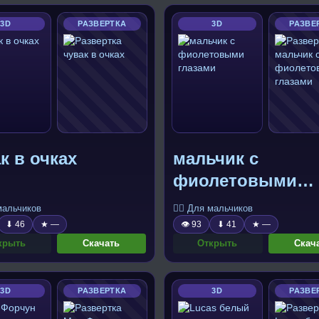
3D
РАЗВЕРТКА
3D
РАЗВЕ
к в очках
мальчик с
фиолетовыми
глазами
 мальчиков
🧍‍♂️ Для мальчиков
⬇ 46
★ —
👁 93
⬇ 41
★ —
крыть
Скачать
Открыть
Скач
3D
РАЗВЕРТКА
3D
РАЗВЕ