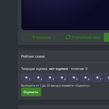
К каталогу
Случайный скин
Рейтинг скина
Текущая оценка:
нет оценок
· голосов: 0
★
★
★
★
★
★
★
1
2
3
4
5
6
7
Выберите от 1 до 10 звезд и нажмите «Оценить».
Оценить