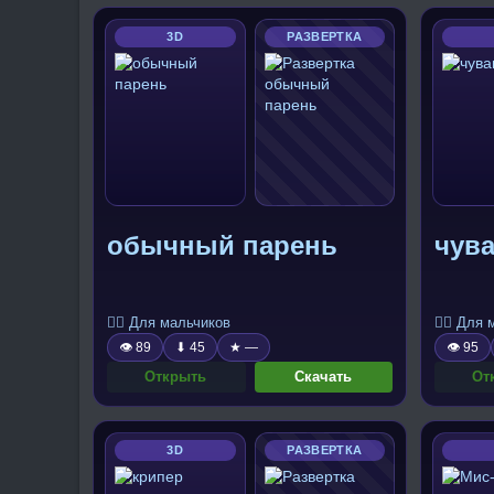
3D
РАЗВЕРТКА
обычный парень
чува
🧍‍♂️ Для мальчиков
🧍‍♂️ Для
👁 89
⬇ 45
★ —
👁 95
Открыть
Скачать
От
3D
РАЗВЕРТКА