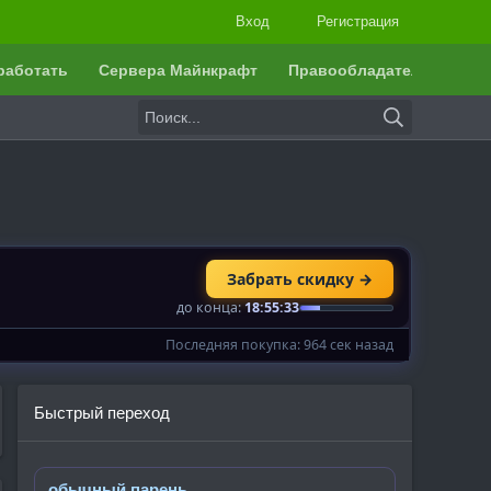
Вход
Регистрация
работать
Сервера Майнкрафт
Правообладателям
Быстрый переход
обычный парень