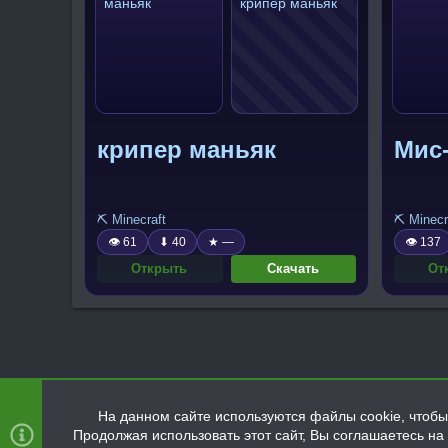
крипер маньяк
Мис
⛏️ Minecraft
⛏️ Minecr
👁 61
⬇ 40
★ —
👁 137
Открыть
Скачать
От
На данном сайте используются файлы cookie, чтобы 
Продолжая использовать этот сайт, Вы соглашаетесь н