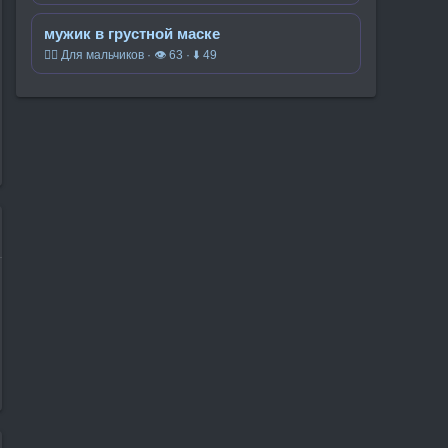
мужик в грустной маске
🧍‍♂️ Для мальчиков · 👁 63 · ⬇ 49