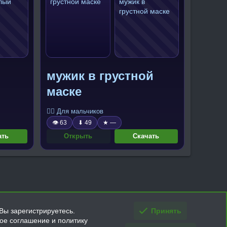
мужик в грустной
маске
🧍‍♂️ Для мальчиков
👁 63
⬇ 49
★ —
ать
Открыть
Скачать
Вы зарегистрируетесь.
Принять
кое соглашение и политику