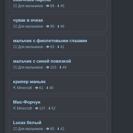
🧍‍♂️ Для мальчиков · 👁 89 · ⬇ 45
чувак в очках
🧍‍♂️ Для мальчиков · 👁 95 · ⬇ 46
мальчик с фиолетовыми глазами
🧍‍♂️ Для мальчиков · 👁 93 · ⬇ 41
мальчик с синей повязкой
🧍‍♂️ Для мальчиков · 👁 103 · ⬇ 49
крипер маньяк
⛏️ Minecraft · 👁 61 · ⬇ 40
Мис-Форчун
⛏️ Minecraft · 👁 137 · ⬇ 52
Lucas белый
🧍‍♂️ Для мальчиков · 👁 85 · ⬇ 42