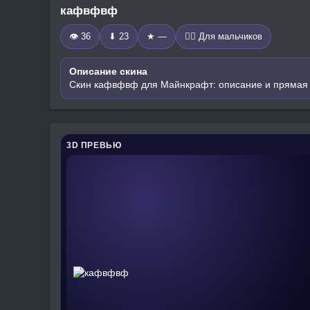
кафвфвф
👁 36
⬇ 23
★ —
🧍‍♂️ Для мальчиков
Описание скина
Скин кафвфвф для Майнкрафт: описание и прямая 
3D ПРЕВЬЮ