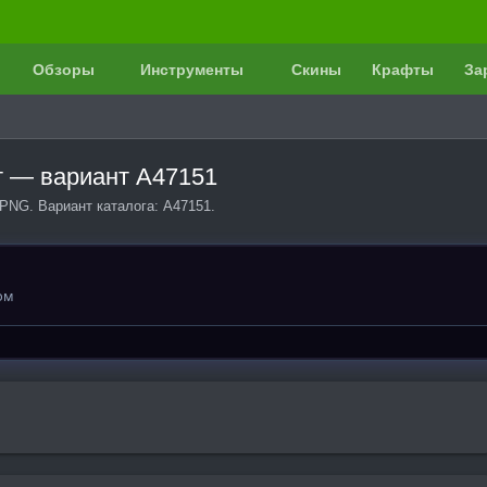
Обзоры
Инструменты
Скины
Крафты
За
т — вариант A47151
PNG. Вариант каталога: A47151.