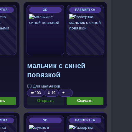
РТКА
3D
РАЗВЕРТКА
мальчик с синей
повязкой
🧍‍♂️ Для мальчиков
👁 103
⬇ 49
★ —
ать
Открыть
Скачать
РТКА
3D
РАЗВЕРТКА