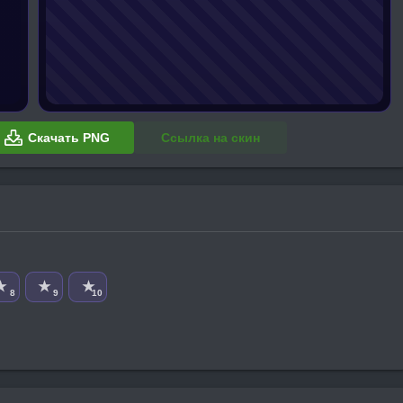
Скачать PNG
Ссылка на скин
★
★
★
8
9
10