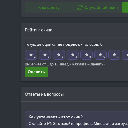
К каталогу
Случайный скин
Рейтинг скина
Текущая оценка:
нет оценок
· голосов: 0
★
★
★
★
★
★
★
1
2
3
4
5
6
7
Выберите от 1 до 10 звезд и нажмите «Оценить».
Оценить
Ответы на вопросы
Как установить этот скин?
Скачайте PNG, откройте профиль Minecraft и загруз