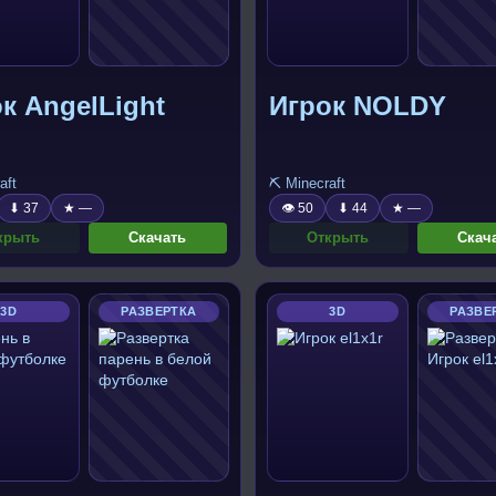
к AngelLight
Игрок NOLDY
aft
⛏️ Minecraft
⬇ 37
★ —
👁 50
⬇ 44
★ —
крыть
Скачать
Открыть
Скач
3D
РАЗВЕРТКА
3D
РАЗВЕ