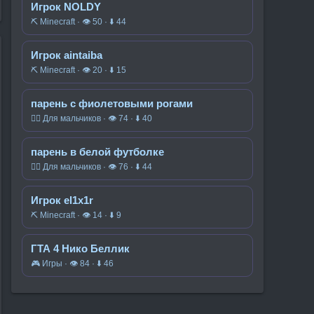
Игрок NOLDY
⛏️ Minecraft · 👁 50 · ⬇ 44
Игрок aintaiba
⛏️ Minecraft · 👁 20 · ⬇ 15
парень с фиолетовыми рогами
🧍‍♂️ Для мальчиков · 👁 74 · ⬇ 40
парень в белой футболке
🧍‍♂️ Для мальчиков · 👁 76 · ⬇ 44
Игрок el1x1r
⛏️ Minecraft · 👁 14 · ⬇ 9
ГТА 4 Нико Беллик
🎮 Игры · 👁 84 · ⬇ 46