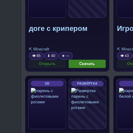
доге с крипером
Игро
⛏️ Minecraft
⛏️ Minecr
👁 85
⬇ 40
★ —
👁 43
Открыть
Скачать
От
3D
РАЗВЕРТКА