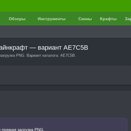
Обзоры
Инструменты
Скины
Крафты
За
 Майнкрафт — вариант AE7C5B
загрузка PNG. Вариант каталога: AE7C5B.
 прямая загрузка PNG.