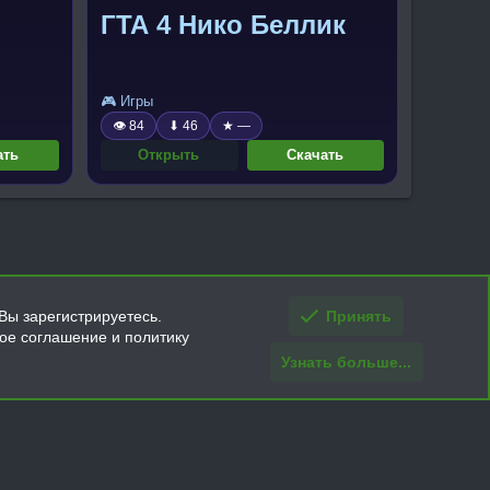
ГТА 4 Нико Беллик
🎮 Игры
👁 84
⬇ 46
★ —
ать
Открыть
Скачать
Вы зарегистрируетесь.
Принять
кое соглашение и политику
Узнать больше...
ти и условия покупки/возврата
Помощь
Главная
R
S
S