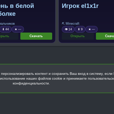
нь в белой
Игрок el1x1r
болке
 мальчиков
⛏️ Minecraft
⬇ 44
★ —
👁 14
⬇ 9
★ —
крыть
Скачать
Открыть
Скач
персонализировать контент и сохранить Ваш вход в систему, если 
а использование наших файлов cookie и принимаете пользовательс
конфиденциальности.
Обратная связь
Условия и правила
Политика конфиденциальнос