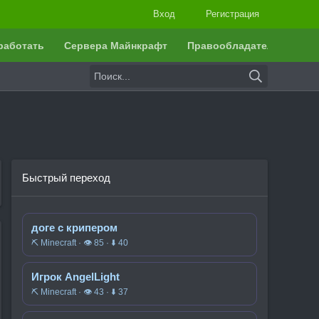
Вход
Регистрация
работать
Сервера Майнкрафт
Правообладателям
Быстрый переход
доге с крипером
⛏️ Minecraft · 👁 85 · ⬇ 40
Игрок AngelLight
⛏️ Minecraft · 👁 43 · ⬇ 37