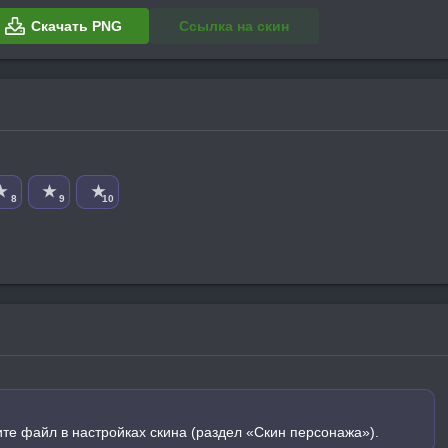
Скачать PNG
Ссылка на скин
★
★
★
8
9
10
ите файл в настройках скина (раздел «Скин персонажа»).