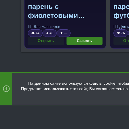
парень с
паре
фиолетовыми
фут
рогами
🧍‍♂️ Для мальчиков
🧍‍♂️ Для
👁 74
⬇ 40
★ —
👁 76
Открыть
Скачать
От
На данном сайте используются файлы cookie, чтобы 
Продолжая использовать этот сайт, Вы соглашаетесь н