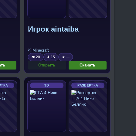
Игрок aintaiba
⛏️ Minecraft
👁 20
⬇ 15
★ —
ать
Открыть
Скачать
РТКА
3D
РАЗВЕРТКА