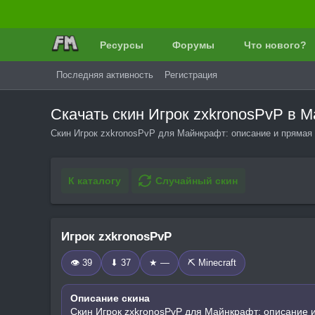
Ресурсы
Форумы
Что нового?
Последняя активность
Регистрация
Скачать скин Игрок zxkronosPvP в
Скин Игрок zxkronosPvP для Майнкрафт: описание и прямая 
К каталогу
Случайный скин
Игрок zxkronosPvP
👁 39
⬇ 37
★ —
⛏️ Minecraft
Описание скина
Скин Игрок zxkronosPvP для Майнкрафт: описание и