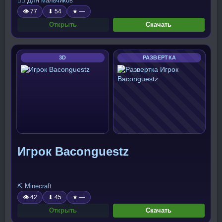
🧍‍♂️ Для мальчиков
👁 77
⬇ 54
★ —
Открыть
Скачать
3D
РАЗВЕРТКА
Игрок Baconguestz
⛏️ Minecraft
👁 42
⬇ 45
★ —
Открыть
Скачать