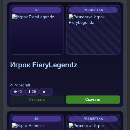
3D
РАЗВЕРТКА
Игрок FieryLegendz
⛏️ Minecraft
👁 40
⬇ 26
★ —
Открыть
Скачать
3D
РАЗВЕРТКА