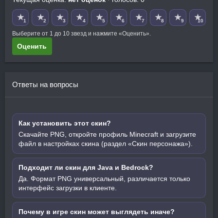
★
★
★
★
★
★
★
★
★
★
1
2
3
4
5
6
7
8
9
10
Выберите от 1 до 10 звезд и нажмите «Оценить».
Оценить
Ответы на вопросы
Как установить этот скин?
Скачайте PNG, откройте профиль Minecraft и загрузите
файл в настройках скина (раздел «Скин персонажа»).
Подходит ли скин для Java и Bedrock?
Да. Формат PNG универсальный, различается только
интерфейс загрузки в клиенте.
Почему в игре скин может выглядеть иначе?