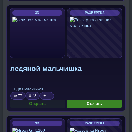
3D
РАЗВЕРТКА
ледяной мальчишка
🧍‍♂️ Для мальчиков
👁 77
⬇ 43
★ —
Открыть
Скачать
3D
РАЗВЕРТКА