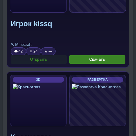
Игрок kissq
⛏️ Minecraft
👁 42
⬇ 24
★ —
Открыть
Скачать
3D
РАЗВЕРТКА