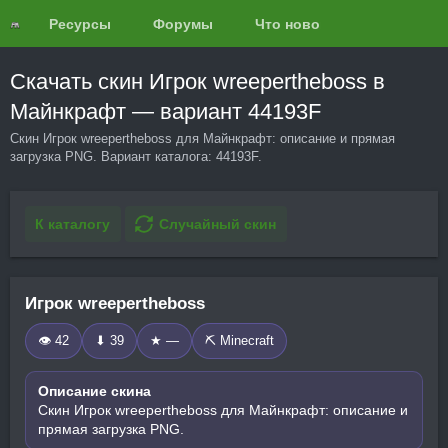
Ресурсы
Форумы
Что нового?
Обзоры
Скачать скин Игрок wreepertheboss в
Майнкрафт — вариант 44193F
Скин Игрок wreepertheboss для Майнкрафт: описание и прямая
загрузка PNG. Вариант каталога: 44193F.
К каталогу
Случайный скин
Игрок wreepertheboss
👁 42
⬇ 39
★ —
⛏️ Minecraft
Описание скина
Скин Игрок wreepertheboss для Майнкрафт: описание и
прямая загрузка PNG.