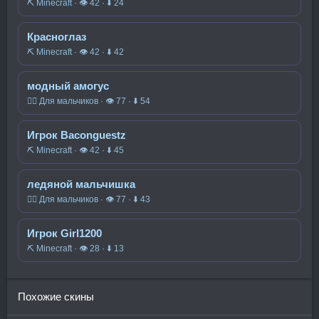
⛏️ Minecraft · 👁 42 · ⬇ 24
Красноглаз
⛏️ Minecraft · 👁 42 · ⬇ 42
модный амогус
🧍‍♂️ Для мальчиков · 👁 77 · ⬇ 54
Игрок Baconguestz
⛏️ Minecraft · 👁 42 · ⬇ 45
ледяной мальчишка
🧍‍♂️ Для мальчиков · 👁 77 · ⬇ 43
Игрок Girl1200
⛏️ Minecraft · 👁 28 · ⬇ 13
Похожие скины