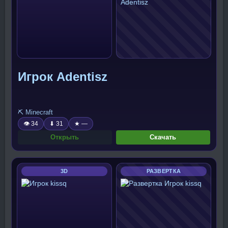
Игрок Adentisz
⛏️ Minecraft
👁 34
⬇ 31
★ —
Открыть
Скачать
3D
РАЗВЕРТКА