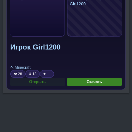
Игрок Girl1200
⛏️ Minecraft
👁 28
⬇ 13
★ —
Открыть
Скачать