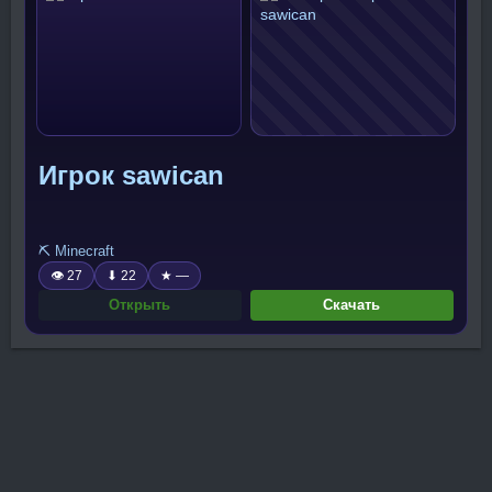
Игрок sawican
⛏️ Minecraft
👁 27
⬇ 22
★ —
Открыть
Скачать