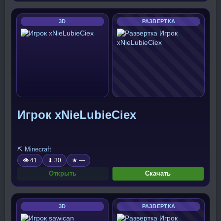
3D
РАЗВЕРТКА
Игрок xNieLubieCiex
⛏️ Minecraft
👁 41
⬇ 30
★ —
Открыть
Скачать
3D
РАЗВЕРТКА