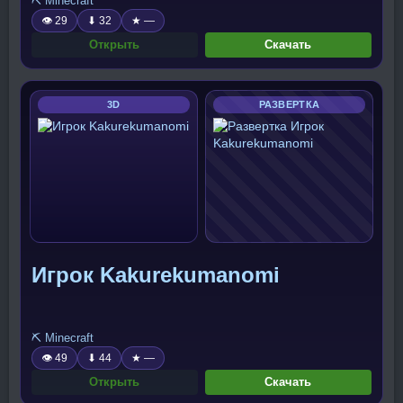
⛏️ Minecraft
👁 29
⬇ 32
★ —
Открыть
Скачать
3D
РАЗВЕРТКА
Игрок Kakurekumanomi
⛏️ Minecraft
👁 49
⬇ 44
★ —
Открыть
Скачать