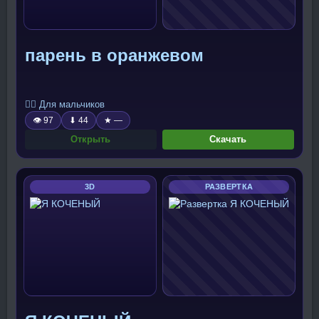
парень в оранжевом
🧍‍♂️ Для мальчиков
👁 97
⬇ 44
★ —
Открыть
Скачать
3D
РАЗВЕРТКА