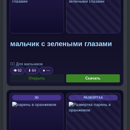
мальчик с зелеными глазами
🧍‍♂️ Для мальчиков
👁 92
⬇ 64
★ —
Открыть
Скачать
3D
РАЗВЕРТКА