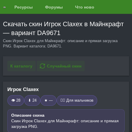
Ресурсы
Форумы
Что нового?
Обзоры
Скачать скин Игрок Claxex в Майнкрафт
— вариант DA9671
Скин Игрок Claxex для Майнкрафт: описание и прямая загрузка
PNG. Вариант каталога: DA9671.
К каталогу
Случайный скин
Игрок Claxex
👁 28
⬇ 24
★ —
🧍‍♂️ Для мальчиков
Описание скина
Скин Игрок Claxex для Майнкрафт: описание и прямая
загрузка PNG.