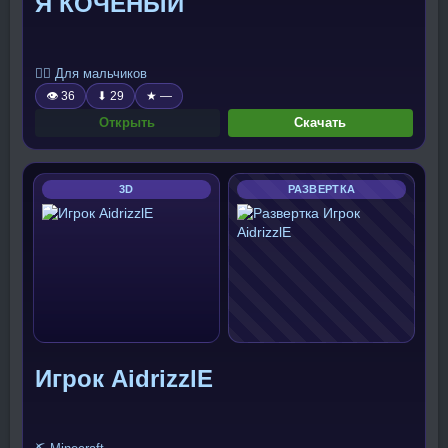
Я КОЧЕНЫЙ
🧍‍♂️ Для мальчиков
👁 36
⬇ 29
★ —
Открыть
Скачать
3D
РАЗВЕРТКА
Игрок AidrizzlE