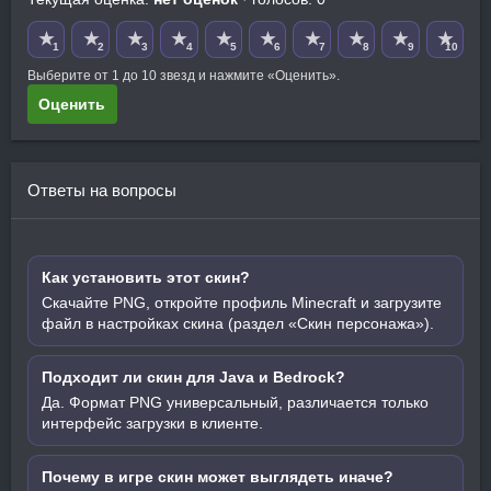
★
★
★
★
★
★
★
★
★
★
1
2
3
4
5
6
7
8
9
10
Выберите от 1 до 10 звезд и нажмите «Оценить».
Оценить
Ответы на вопросы
Как установить этот скин?
Скачайте PNG, откройте профиль Minecraft и загрузите
файл в настройках скина (раздел «Скин персонажа»).
Подходит ли скин для Java и Bedrock?
Да. Формат PNG универсальный, различается только
интерфейс загрузки в клиенте.
Почему в игре скин может выглядеть иначе?