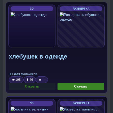
3D
РАЗВЕРТКА
хлебушек в одежде
🧍‍♂️ Для мальчиков
👁 108
⬇ 46
★ —
Открыть
Скачать
3D
РАЗВЕРТКА