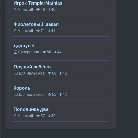
Игрок TemplarMathias
⛏️ Minecraft · 👁 46 · ⬇ 40
Фиолетовый шакал
⛏️ Minecraft · 👁 71 · ⬇ 44
Дэдпул 4
🦸 Супергерои · 👁 58 · ⬇ 44
Орущий ребёнок
🧍‍♂️ Для мальчиков · 👁 68 · ⬇ 42
Король
🧍‍♂️ Для мальчиков · 👁 55 · ⬇ 42
Половинка два
⛏️ Minecraft · 👁 87 · ⬇ 39