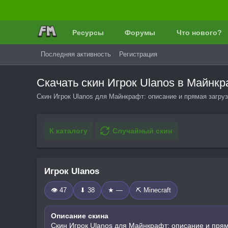
Ресурсы
Форумы
Что нового?
Последняя активность
Регистрация
Скачать скин Игрок Ulanos в Майнк
Скин Игрок Ulanos для Майнкрафт: описание и прямая загруз
К каталогу
Случайный скин
Игрок Ulanos
👁 47
⬇ 38
★ —
⛏️ Minecraft
Описание скина
Скин Игрок Ulanos для Майнкрафт: описание и прям