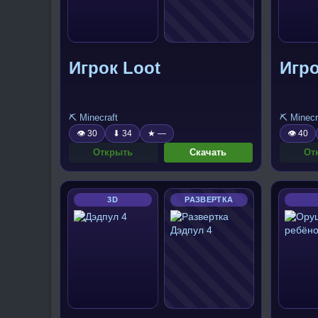
Игрок Loot
Игро
⛏️ Minecraft
⛏️ Minecr
👁 30
⬇ 34
★ —
👁 40
Открыть
Скачать
От
3D
РАЗВЕРТКА