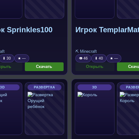
к Sprinkles100
Игрок TemplarMat
aft
⛏️ Minecraft
⬇ 30
★ —
👁 46
⬇ 40
★ —
крыть
Скачать
Открыть
Скач
3D
РАЗВЕРТКА
3D
РАЗВЕ