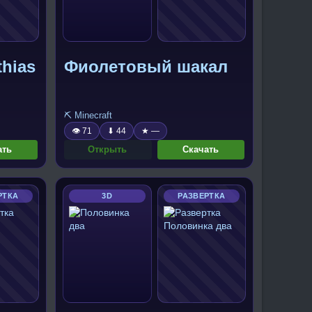
hias
Фиолетовый шакал
⛏️ Minecraft
👁 71
⬇ 44
★ —
ать
Открыть
Скачать
РТКА
3D
РАЗВЕРТКА