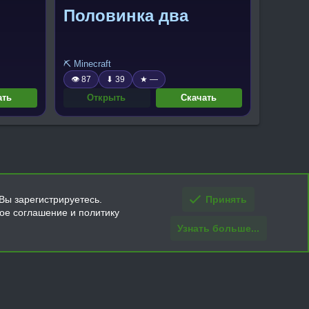
Половинка два
⛏️ Minecraft
👁 87
⬇ 39
★ —
ать
Открыть
Скачать
Вы зарегистрируетесь.
Принять
кое соглашение и политику
Узнать больше...
ти и условия покупки/возврата
Помощь
Главная
R
S
S