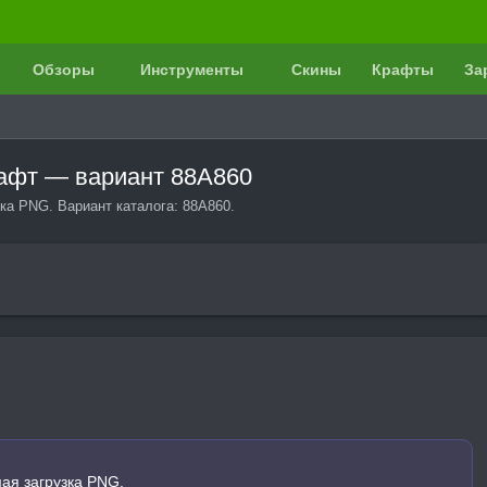
Обзоры
Инструменты
Скины
Крафты
За
рафт — вариант 88A860
ка PNG. Вариант каталога: 88A860.
ая загрузка PNG.