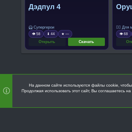
Дэдпул 4
Ору
🦸 Супергерои
🧍‍♂️ Для
👁 58
⬇ 44
★ —
👁 68
Открыть
Скачать
От
На данном сайте используются файлы cookie, чтобы 
Продолжая использовать этот сайт, Вы соглашаетесь н