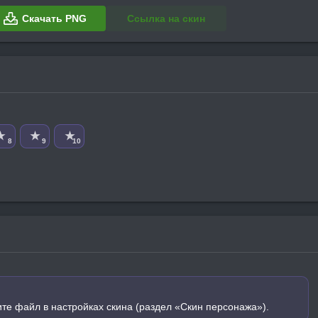
Скачать PNG
Ссылка на скин
★
★
★
8
9
10
ите файл в настройках скина (раздел «Скин персонажа»).