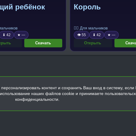
щий ребёнок
Король
 мальчиков
🧍‍♂️ Для мальчиков
⬇ 42
★ —
👁 55
⬇ 42
★ —
крыть
Скачать
Открыть
Скач
персонализировать контент и сохранить Ваш вход в систему, если 
а использование наших файлов cookie и принимаете пользовательс
конфиденциальности.
Обратная связь
Условия и правила
Политика конфиденциальнос