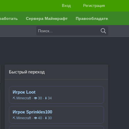
Вход
Регистрация
работать
Сервера Майнкрафт
Правообладателям
Быстрый переход
Игрок Loot
⛏️ Minecraft · 👁 30 · ⬇ 34
Игрок Sprinkles100
⛏️ Minecraft · 👁 40 · ⬇ 30