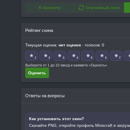
К каталогу
Случайный скин
Рейтинг скина
Текущая оценка:
нет оценок
· голосов: 0
★
★
★
★
★
★
★
1
2
3
4
5
6
7
Выберите от 1 до 10 звезд и нажмите «Оценить».
Оценить
Ответы на вопросы
Как установить этот скин?
Скачайте PNG, откройте профиль Minecraft и загруз